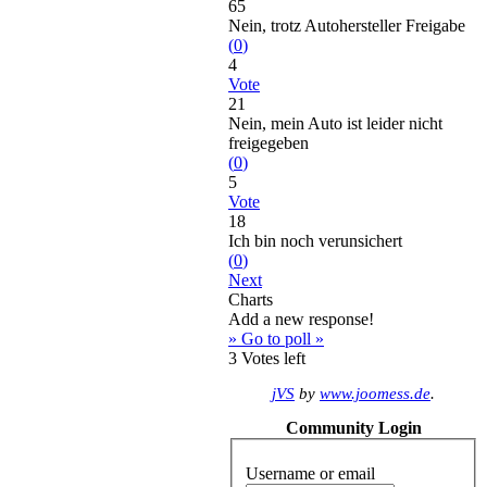
65
Nein, trotz Autohersteller Freigabe
(
0
)
4
Vote
21
Nein, mein Auto ist leider nicht
freigegeben
(
0
)
5
Vote
18
Ich bin noch verunsichert
(
0
)
Next
Charts
Add a new response!
» Go to poll »
3
Votes left
jVS
by
www.joomess.de
.
Community Login
Username or email