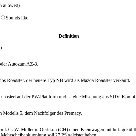
on allowed)
Sounds like
Definition
)
 oder Autozam AZ-3.
nos Roadster, der neuere Typ NB wird als Mazda Roadster verkauft.
r basiert auf der PW-Plattform und ist eine Mischung aus SUV, Komb
en Modells 5, dem Nachfolger des Premacy.
abrik G. W. Müller in Oerlikon (CH) einen Kleinwagen mit luft- geküh
it Mehrscheibenkupplung soll 27 PS geleistet haben.