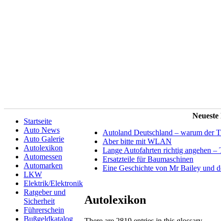
Neueste
Startseite
Auto News
Autoland Deutschland – warum der Tit
Auto Galerie
Aber bitte mit WLAN
Autolexikon
Lange Autofahrten richtig angehen – 
Automessen
Ersatzteile für Baumaschinen
Automarken
Eine Geschichte von Mr Bailey und 
LKW
Elektrik/Elektronik
Ratgeber und
Autolexikon
Sicherheit
Führerschein
Bußgeldkatalog
There are 2819 entries in this glossary.