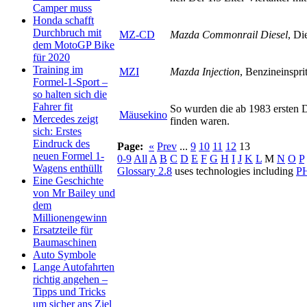
Camper muss
Honda schafft
Durchbruch mit
MZ-CD
Mazda Commonrail Diesel
, Di
dem MotoGP Bike
für 2020
Training im
MZI
Mazda Injection
, Benzineinspr
Formel-1-Sport –
so halten sich die
Fahrer fit
So wurden die ab 1983 ersten D
Mäusekino
Mercedes zeigt
finden waren.
sich: Erstes
Eindruck des
Page:
«
Prev
...
9
10
11
12
13
neuen Formel 1-
0-9
All
A
B
C
D
E
F
G
H
I
J
K
L
M
N
O
P
Wagens enthüllt
Glossary 2.8
uses technologies including
P
Eine Geschichte
von Mr Bailey und
dem
Millionengewinn
Ersatzteile für
Baumaschinen
Auto Symbole
Lange Autofahrten
richtig angehen –
Tipps und Tricks
um sicher ans Ziel