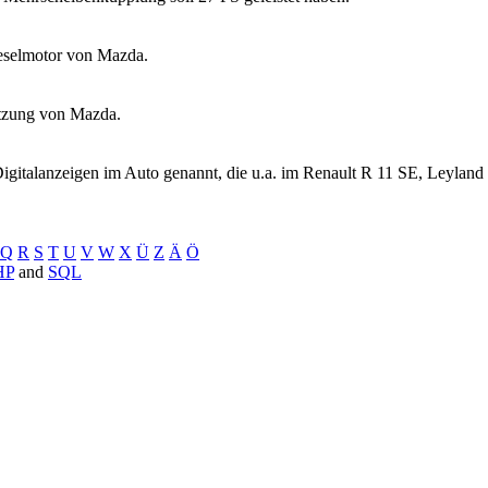
eselmotor von Mazda.
itzung von Mazda.
igitalanzeigen im Auto genannt, die u.a. im Renault R 11 SE, Leyland
Q
R
S
T
U
V
W
X
Ü
Z
Ä
Ö
HP
and
SQL