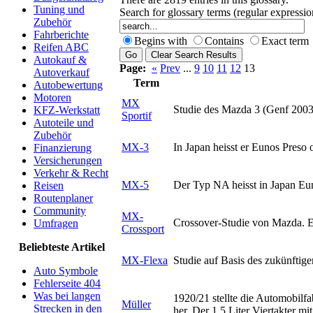
Tuning und
Search for glossary terms (regular expressi
Zubehör
Fahrberichte
Begins with
Contains
Exact term
Reifen ABC
Autokauf &
Page:
«
Prev
...
9
10
11
12
13
Autoverkauf
Term
Autobewertung
Motoren
MX
Studie des Mazda 3 (Genf 2003
KFZ-Werkstatt
Sportif
Autoteile und
Zubehör
MX-3
In Japan heisst er Eunos Preso
Finanzierung
Versicherungen
Verkehr & Recht
MX-5
Der Typ NA heisst in Japan Eu
Reisen
Routenplaner
Community
MX-
Crossover-Studie von Mazda. E
Umfragen
Crossport
Beliebteste Artikel
MX-Flexa
Studie auf Basis des zukünftig
Auto Symbole
Fehlerseite 404
Was bei langen
1920/21 stellte die Automobilf
Müller
Strecken in den
her. Der 1.5 Liter Viertakter m