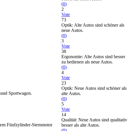
(
0
)
2
Vote
73
Optik: Alte Autos sind schöner als
neue Autos.
(
0
)
3
Vote
38
Ergonomie: Alte Autos sind besser
zu bedienen als neue Autos.
(
0
)
4
Vote
23
Optik: Neue Autos sind schöner als
i und Sportwagen.
alte Autos.
(
0
)
5
Vote
14
Qualität: Neue Autos sind qualitativ
ltem Fünfzylinder-Sternmotor
besser als alte Autos.
(
0
)