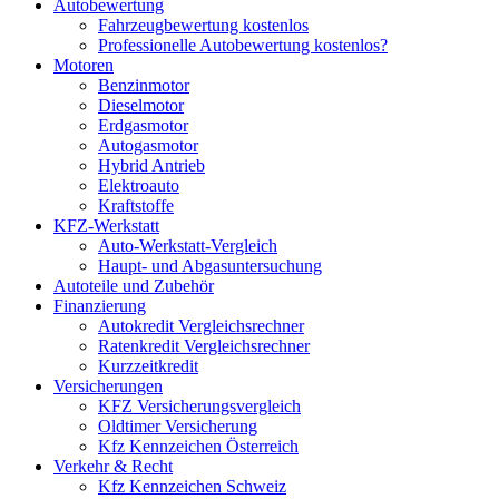
Autobewertung
Fahrzeugbewertung kostenlos
Professionelle Autobewertung kostenlos?
Motoren
Benzinmotor
Dieselmotor
Erdgasmotor
Autogasmotor
Hybrid Antrieb
Elektroauto
Kraftstoffe
KFZ-Werkstatt
Auto-Werkstatt-Vergleich
Haupt- und Abgasuntersuchung
Autoteile und Zubehör
Finanzierung
Autokredit Vergleichsrechner
Ratenkredit Vergleichsrechner
Kurzzeitkredit
Versicherungen
KFZ Versicherungsvergleich
Oldtimer Versicherung
Kfz Kennzeichen Österreich
Verkehr & Recht
Kfz Kennzeichen Schweiz