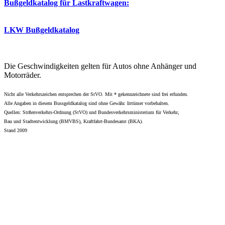
Bußgeldkatalog für Lastkraftwagen:
LKW Bußgeldkatalog
Die Geschwindigkeiten gelten für Autos ohne Anhänger und
Motorräder.
Nicht alle Verkehrszeichen entsprechen der StVO. Mit * gekennzeichnete sind frei erfunden.
Alle Angaben in diesem Bussgeldkatalog sind ohne Gewähr. Irrtümer vorbehalten.
Quellen: Strßenverkehrs-Ordnung (StVO) und Bundesverkehrsministerium für Verkehr,
Bau und Stadtentwicklung (BMVBS), Kraftfahrt-Bundesamt (BKA).
Stand 2009