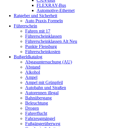
CAN-Bus
FLEXRAY-Bus
Automotive-Ethernet
Ratgeber und Sicherheit
Auto Praxis Formeln
Führerschein
Fahren mit 17
Führerscheinklassen
Führerscheinklassen Alt Neu
Punkte Flensburg
Führerscheinkosten
Bußgeldkatalog
Abgasuntersuchung (AU)
Abstand
Alkohol
Ampel
Ampel mit Grünpfeil
Autobahn und Straßen
Autorennen illegal
Bahnübergang
Beleuchtung
Drogen
Fahrerflucht
Fahrzeugmängel
Fußgängerüberweg