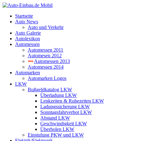
Startseite
Auto News
Auto und Verkehr
Auto Galerie
Autolexikon
Automessen
Automessen 2011
Automesen 2012
Automessen 2013
Automessen 2014
Automarken
Automarken Logos
LKW
Bußgeldkatalog LKW
Überladung LKW
Lenkzeiten & Ruhezeiten LKW
Ladungssicherung LKW
Sonntagsfahrverbot LKW
Abstand LKW
Geschwindigkeit LKW
Überholen LKW
Einstufung PKW und LKW
Elektrik/Elektronik