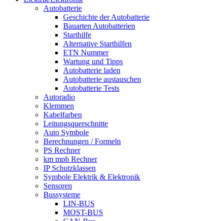
Autobatterie
Geschichte der Autobatterie
Bauarten Autobatterien
Starthilfe
Alternative Starthilfen
ETN Nummer
Wartung und Tipps
Autobatterie laden
Autobatterie austauschen
Autobatterie Tests
Autoradio
Klemmen
Kabelfarben
Leitungsquerschnitte
Auto Symbole
Berechnungen / Formeln
PS Rechner
km mph Rechner
IP Schutzklassen
Symbole Elektrik & Elektronik
Sensoren
Bussysteme
LIN-BUS
MOST-BUS