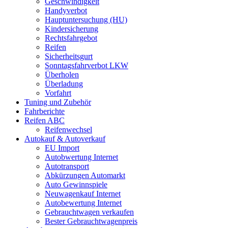
Geschwindigkeit
Handyverbot
Hauptuntersuchung (HU)
Kindersicherung
Rechtsfahrgebot
Reifen
Sicherheitsgurt
Sonntagsfahrverbot LKW
Überholen
Überladung
Vorfahrt
Tuning und Zubehör
Fahrberichte
Reifen ABC
Reifenwechsel
Autokauf & Autoverkauf
EU Import
Autobwertung Internet
Autotransport
Abkürzungen Automarkt
Auto Gewinnspiele
Neuwagenkauf Internet
Autobewertung Internet
Gebrauchtwagen verkaufen
Bester Gebrauchtwagenpreis