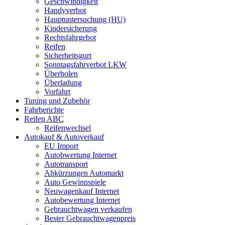
Geschwindigkeit
Handyverbot
Hauptuntersuchung (HU)
Kindersicherung
Rechtsfahrgebot
Reifen
Sicherheitsgurt
Sonntagsfahrverbot LKW
Überholen
Überladung
Vorfahrt
Tuning und Zubehör
Fahrberichte
Reifen ABC
Reifenwechsel
Autokauf & Autoverkauf
EU Import
Autobwertung Internet
Autotransport
Abkürzungen Automarkt
Auto Gewinnspiele
Neuwagenkauf Internet
Autobewertung Internet
Gebrauchtwagen verkaufen
Bester Gebrauchtwagenpreis