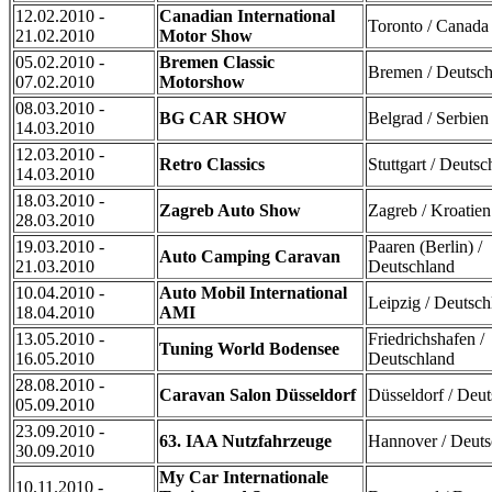
12.02.2010 -
Canadian International
Toronto / Canada
21.02.2010
Motor Show
05.02.2010 -
Bremen Classic
Bremen / Deutsch
07.02.2010
Motorshow
08.03.2010 -
BG CAR SHOW
Belgrad / Serbien
14.03.2010
12.03.2010 -
Retro Classics
Stuttgart / Deutsc
14.03.2010
18.03.2010 -
Zagreb Auto Show
Zagreb / Kroatien
28.03.2010
19.03.2010 -
Paaren (Berlin) /
Auto Camping Caravan
21.03.2010
Deutschland
10.04.2010 -
Auto Mobil International
Leipzig / Deutsch
18.04.2010
AMI
13.05.2010 -
Friedrichshafen /
Tuning World Bodensee
16.05.2010
Deutschland
28.08.2010 -
Caravan Salon Düsseldorf
Düsseldorf / Deu
05.09.2010
23.09.2010 -
63. IAA Nutzfahrzeuge
Hannover / Deuts
30.09.2010
My Car Internationale
10.11.2010 -