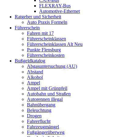
CAN-Bus
FLEXRAY-Bus
Automotive-Ethernet
Ratgeber und Sicherheit
Auto Praxis Formeln
Führerschein
Fahren mit 17
Führerscheinklassen
Führerscheinklassen Alt Neu
Punkte Flensburg
Führerscheinkosten
Bußgeldkatalog
Abgasuntersuchung (AU)
Abstand
Alkohol
Ampel
Ampel mit Grünpfeil
Autobahn und Straßen
Autorennen illegal
Bahnübergang
Beleuchtung
Drogen
Fahrerflucht
Fahrzeugmängel
Fußgängerüberweg