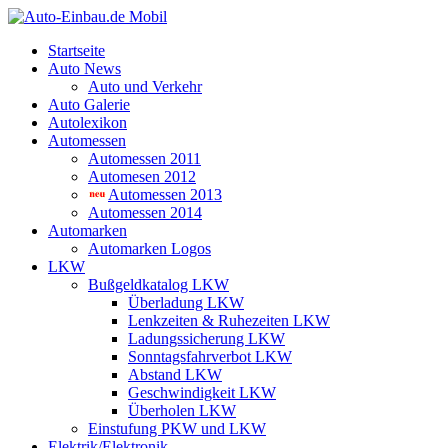
Startseite
Auto News
Auto und Verkehr
Auto Galerie
Autolexikon
Automessen
Automessen 2011
Automesen 2012
Automessen 2013
Automessen 2014
Automarken
Automarken Logos
LKW
Bußgeldkatalog LKW
Überladung LKW
Lenkzeiten & Ruhezeiten LKW
Ladungssicherung LKW
Sonntagsfahrverbot LKW
Abstand LKW
Geschwindigkeit LKW
Überholen LKW
Einstufung PKW und LKW
Elektrik/Elektronik