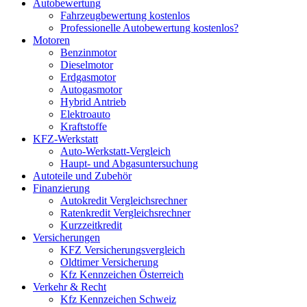
Autobewertung
Fahrzeugbewertung kostenlos
Professionelle Autobewertung kostenlos?
Motoren
Benzinmotor
Dieselmotor
Erdgasmotor
Autogasmotor
Hybrid Antrieb
Elektroauto
Kraftstoffe
KFZ-Werkstatt
Auto-Werkstatt-Vergleich
Haupt- und Abgasuntersuchung
Autoteile und Zubehör
Finanzierung
Autokredit Vergleichsrechner
Ratenkredit Vergleichsrechner
Kurzzeitkredit
Versicherungen
KFZ Versicherungsvergleich
Oldtimer Versicherung
Kfz Kennzeichen Österreich
Verkehr & Recht
Kfz Kennzeichen Schweiz