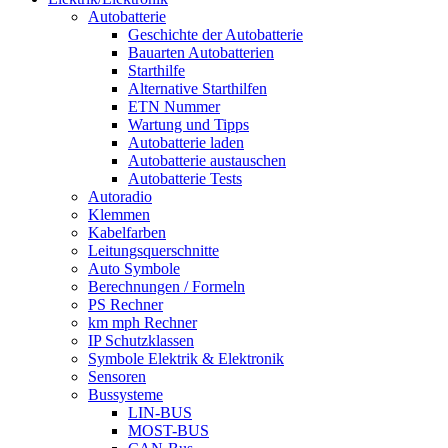
Autobatterie
Geschichte der Autobatterie
Bauarten Autobatterien
Starthilfe
Alternative Starthilfen
ETN Nummer
Wartung und Tipps
Autobatterie laden
Autobatterie austauschen
Autobatterie Tests
Autoradio
Klemmen
Kabelfarben
Leitungsquerschnitte
Auto Symbole
Berechnungen / Formeln
PS Rechner
km mph Rechner
IP Schutzklassen
Symbole Elektrik & Elektronik
Sensoren
Bussysteme
LIN-BUS
MOST-BUS