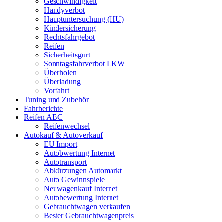
Geschwindigkeit
Handyverbot
Hauptuntersuchung (HU)
Kindersicherung
Rechtsfahrgebot
Reifen
Sicherheitsgurt
Sonntagsfahrverbot LKW
Überholen
Überladung
Vorfahrt
Tuning und Zubehör
Fahrberichte
Reifen ABC
Reifenwechsel
Autokauf & Autoverkauf
EU Import
Autobwertung Internet
Autotransport
Abkürzungen Automarkt
Auto Gewinnspiele
Neuwagenkauf Internet
Autobewertung Internet
Gebrauchtwagen verkaufen
Bester Gebrauchtwagenpreis