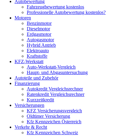
Autobewertung
Fahrzeugbewertung kostenlos
Professionelle Autobewertung kostenlos?
Motoren
Benzinmotor
Dieselmotor
Erdgasmotor
Autogasmotor
Hybrid Antrieb
Elektroauto
Kraftstoffe
KFZ-Werkstatt
Auto-Werkstatt-Vergleich
Haupt- und Abgasuntersuchung
Autoteile und Zubehör
Finanzierung
Autokredit Vergleichsrechner
Ratenkredit Vergleichsrechner
Kurzzeitkredit
Versicherungen
KFZ Versicherungsvergleich
Oldtimer Versicherung
Kfz Kennzeichen Österreich
Verkehr & Recht
Kfz Kennzeichen Schweiz