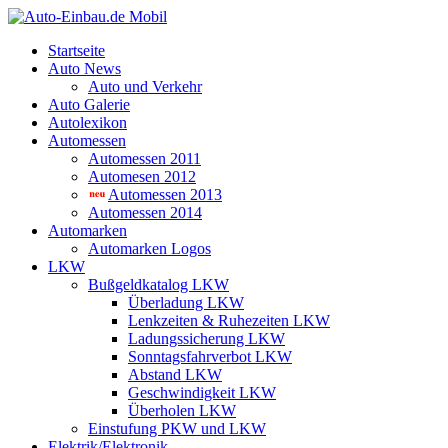
Startseite
Auto News
Auto und Verkehr
Auto Galerie
Autolexikon
Automessen
Automessen 2011
Automesen 2012
Automessen 2013
Automessen 2014
Automarken
Automarken Logos
LKW
Bußgeldkatalog LKW
Überladung LKW
Lenkzeiten & Ruhezeiten LKW
Ladungssicherung LKW
Sonntagsfahrverbot LKW
Abstand LKW
Geschwindigkeit LKW
Überholen LKW
Einstufung PKW und LKW
Elektrik/Elektronik