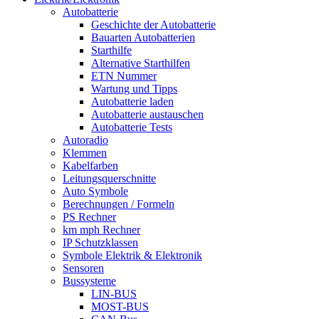
Autobatterie
Geschichte der Autobatterie
Bauarten Autobatterien
Starthilfe
Alternative Starthilfen
ETN Nummer
Wartung und Tipps
Autobatterie laden
Autobatterie austauschen
Autobatterie Tests
Autoradio
Klemmen
Kabelfarben
Leitungsquerschnitte
Auto Symbole
Berechnungen / Formeln
PS Rechner
km mph Rechner
IP Schutzklassen
Symbole Elektrik & Elektronik
Sensoren
Bussysteme
LIN-BUS
MOST-BUS