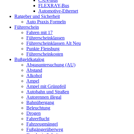
CAN-Bus
FLEXRAY-Bus
Automotive-Ethernet
Ratgeber und Sicherheit
Auto Praxis Formeln
Führerschein
Fahren mit 17
Führerscheinklassen
Führerscheinklassen Alt Neu
Punkte Flensburg
Führerscheinkosten
Bußgeldkatalog
Abgasuntersuchung (AU)
Abstand
Alkohol
Ampel
Ampel mit Grünpfeil
Autobahn und Straßen
Autorennen illegal
Bahnübergang
Beleuchtung
Drogen
Fahrerflucht
Fahrzeugmängel
Fußgängerüberweg