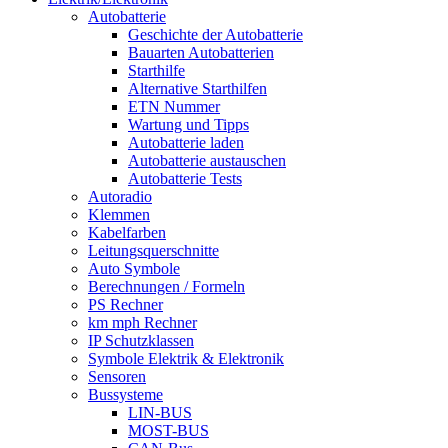
Autobatterie
Geschichte der Autobatterie
Bauarten Autobatterien
Starthilfe
Alternative Starthilfen
ETN Nummer
Wartung und Tipps
Autobatterie laden
Autobatterie austauschen
Autobatterie Tests
Autoradio
Klemmen
Kabelfarben
Leitungsquerschnitte
Auto Symbole
Berechnungen / Formeln
PS Rechner
km mph Rechner
IP Schutzklassen
Symbole Elektrik & Elektronik
Sensoren
Bussysteme
LIN-BUS
MOST-BUS