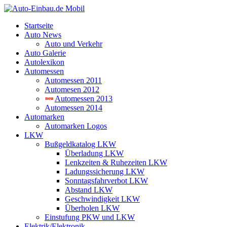
Startseite
Auto News
Auto und Verkehr
Auto Galerie
Autolexikon
Automessen
Automessen 2011
Automesen 2012
Automessen 2013
Automessen 2014
Automarken
Automarken Logos
LKW
Bußgeldkatalog LKW
Überladung LKW
Lenkzeiten & Ruhezeiten LKW
Ladungssicherung LKW
Sonntagsfahrverbot LKW
Abstand LKW
Geschwindigkeit LKW
Überholen LKW
Einstufung PKW und LKW
Elektrik/Elektronik