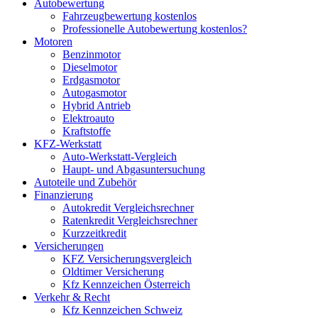
Autobewertung
Fahrzeugbewertung kostenlos
Professionelle Autobewertung kostenlos?
Motoren
Benzinmotor
Dieselmotor
Erdgasmotor
Autogasmotor
Hybrid Antrieb
Elektroauto
Kraftstoffe
KFZ-Werkstatt
Auto-Werkstatt-Vergleich
Haupt- und Abgasuntersuchung
Autoteile und Zubehör
Finanzierung
Autokredit Vergleichsrechner
Ratenkredit Vergleichsrechner
Kurzzeitkredit
Versicherungen
KFZ Versicherungsvergleich
Oldtimer Versicherung
Kfz Kennzeichen Österreich
Verkehr & Recht
Kfz Kennzeichen Schweiz