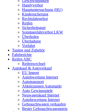
Geschwindigkeit
Handyverbot
Hauptuntersuchung (HU)
Kindersicherung
Rechtsfahrgebot
Reifen
Sicherheitsgurt
Sonntagsfahrverbot LKW
Überholen
Überladung
Vorfahrt
Tuning und Zubehör
Fahrberichte
Reifen ABC
Reifenwechsel
Autokauf & Autoverkauf
EU Import
Autobwertung Internet
Autotransport
Abkürzungen Automarkt
Auto Gewinnspiele
Neuwagenkauf Internet
Autobewertung Internet
Gebrauchtwagen verkaufen
Bester Gebrauchtwagenpreis