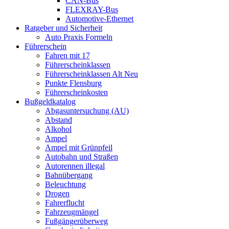
CAN-Bus
FLEXRAY-Bus
Automotive-Ethernet
Ratgeber und Sicherheit
Auto Praxis Formeln
Führerschein
Fahren mit 17
Führerscheinklassen
Führerscheinklassen Alt Neu
Punkte Flensburg
Führerscheinkosten
Bußgeldkatalog
Abgasuntersuchung (AU)
Abstand
Alkohol
Ampel
Ampel mit Grünpfeil
Autobahn und Straßen
Autorennen illegal
Bahnübergang
Beleuchtung
Drogen
Fahrerflucht
Fahrzeugmängel
Fußgängerüberweg