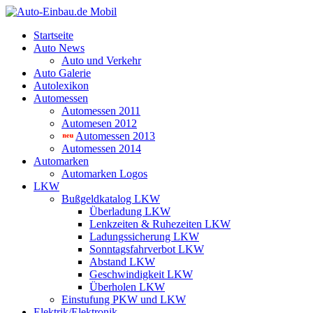
Startseite
Auto News
Auto und Verkehr
Auto Galerie
Autolexikon
Automessen
Automessen 2011
Automesen 2012
Automessen 2013
Automessen 2014
Automarken
Automarken Logos
LKW
Bußgeldkatalog LKW
Überladung LKW
Lenkzeiten & Ruhezeiten LKW
Ladungssicherung LKW
Sonntagsfahrverbot LKW
Abstand LKW
Geschwindigkeit LKW
Überholen LKW
Einstufung PKW und LKW
Elektrik/Elektronik