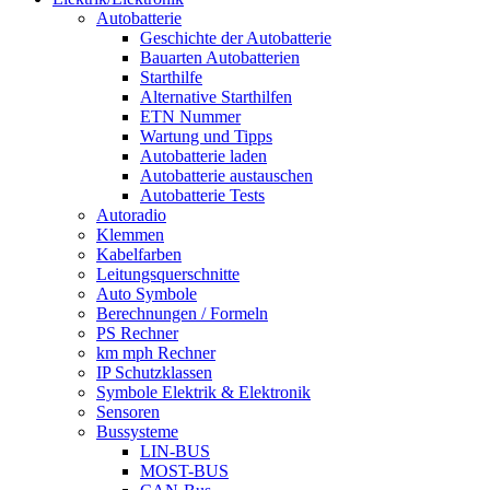
Autobatterie
Geschichte der Autobatterie
Bauarten Autobatterien
Starthilfe
Alternative Starthilfen
ETN Nummer
Wartung und Tipps
Autobatterie laden
Autobatterie austauschen
Autobatterie Tests
Autoradio
Klemmen
Kabelfarben
Leitungsquerschnitte
Auto Symbole
Berechnungen / Formeln
PS Rechner
km mph Rechner
IP Schutzklassen
Symbole Elektrik & Elektronik
Sensoren
Bussysteme
LIN-BUS
MOST-BUS