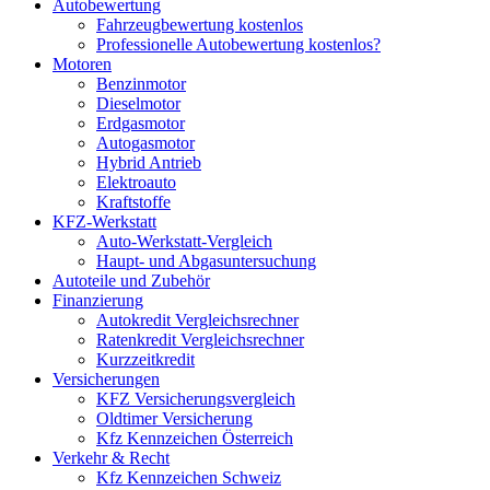
Autobewertung
Fahrzeugbewertung kostenlos
Professionelle Autobewertung kostenlos?
Motoren
Benzinmotor
Dieselmotor
Erdgasmotor
Autogasmotor
Hybrid Antrieb
Elektroauto
Kraftstoffe
KFZ-Werkstatt
Auto-Werkstatt-Vergleich
Haupt- und Abgasuntersuchung
Autoteile und Zubehör
Finanzierung
Autokredit Vergleichsrechner
Ratenkredit Vergleichsrechner
Kurzzeitkredit
Versicherungen
KFZ Versicherungsvergleich
Oldtimer Versicherung
Kfz Kennzeichen Österreich
Verkehr & Recht
Kfz Kennzeichen Schweiz