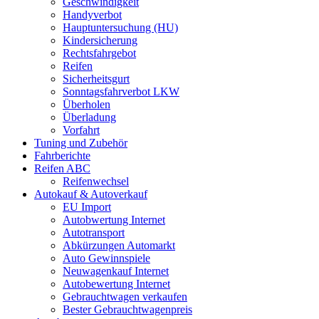
Geschwindigkeit
Handyverbot
Hauptuntersuchung (HU)
Kindersicherung
Rechtsfahrgebot
Reifen
Sicherheitsgurt
Sonntagsfahrverbot LKW
Überholen
Überladung
Vorfahrt
Tuning und Zubehör
Fahrberichte
Reifen ABC
Reifenwechsel
Autokauf & Autoverkauf
EU Import
Autobwertung Internet
Autotransport
Abkürzungen Automarkt
Auto Gewinnspiele
Neuwagenkauf Internet
Autobewertung Internet
Gebrauchtwagen verkaufen
Bester Gebrauchtwagenpreis