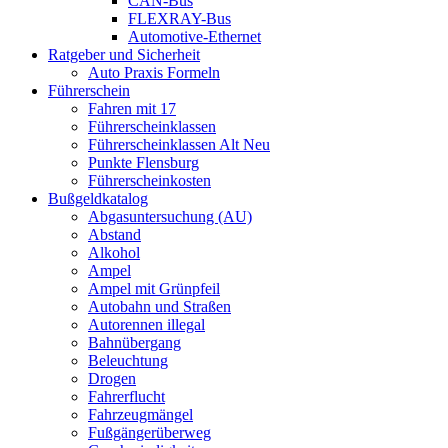
CAN-Bus
FLEXRAY-Bus
Automotive-Ethernet
Ratgeber und Sicherheit
Auto Praxis Formeln
Führerschein
Fahren mit 17
Führerscheinklassen
Führerscheinklassen Alt Neu
Punkte Flensburg
Führerscheinkosten
Bußgeldkatalog
Abgasuntersuchung (AU)
Abstand
Alkohol
Ampel
Ampel mit Grünpfeil
Autobahn und Straßen
Autorennen illegal
Bahnübergang
Beleuchtung
Drogen
Fahrerflucht
Fahrzeugmängel
Fußgängerüberweg