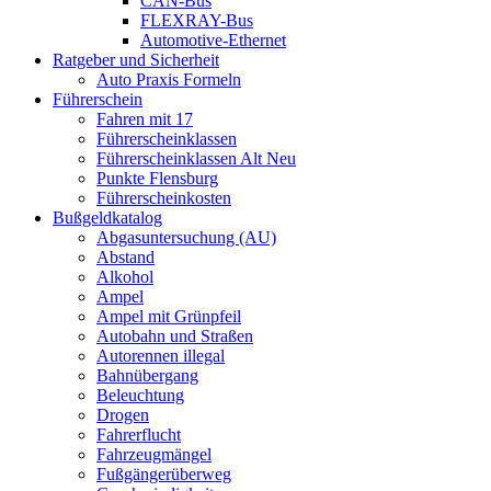
CAN-Bus
FLEXRAY-Bus
Automotive-Ethernet
Ratgeber und Sicherheit
Auto Praxis Formeln
Führerschein
Fahren mit 17
Führerscheinklassen
Führerscheinklassen Alt Neu
Punkte Flensburg
Führerscheinkosten
Bußgeldkatalog
Abgasuntersuchung (AU)
Abstand
Alkohol
Ampel
Ampel mit Grünpfeil
Autobahn und Straßen
Autorennen illegal
Bahnübergang
Beleuchtung
Drogen
Fahrerflucht
Fahrzeugmängel
Fußgängerüberweg