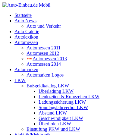
Startseite
Auto News
Auto und Verkehr
Auto Galerie
Autolexikon
Automessen
Automessen 2011
Automesen 2012
Automessen 2013
Automessen 2014
Automarken
Automarken Logos
LKW
Bußgeldkatalog LKW
Überladung LKW
Lenkzeiten & Ruhezeiten LKW
Ladungssicherung LKW
Sonntagsfahrverbot LKW
Abstand LKW
Geschwindigkeit LKW
Überholen LKW
Einstufung PKW und LKW
Elektrik/Elektronik