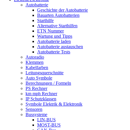
Autobatterie
Geschichte der Autobatterie
Bauarten Autobatterien
Starthilfe
Alternative Starthilfen
ETN Nummer
Wartung und Tipps
Autobatterie laden
Autobatterie austauschen
Autobatterie Tests
Autoradio
Klemmen
Kabelfarben
Leitungsquerschnitte
Auto Symbole
Berechnungen / Formeln
PS Rechner
km mph Rechner
IP Schutzklassen
Symbole Elektrik & Elektronik
Sensoren
Bussysteme
LIN-BUS
MOST-BUS