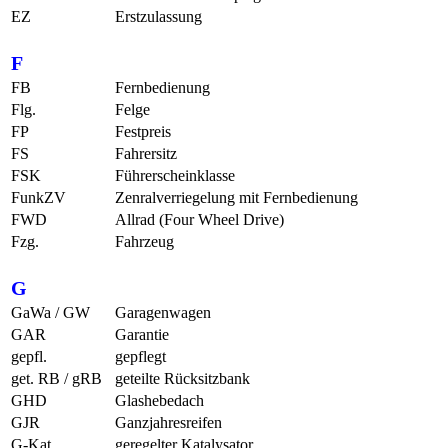
EZ
Erstzulassung
F
FB
Fernbedienung
Flg.
Felge
FP
Festpreis
FS
Fahrersitz
FSK
Führerscheinklasse
FunkZV
Zenralverriegelung mit Fernbedienung
FWD
Allrad (Four Wheel Drive)
Fzg.
Fahrzeug
G
GaWa / GW
Garagenwagen
GAR
Garantie
gepfl.
gepflegt
get. RB / gRB
geteilte Rücksitzbank
GHD
Glashebedach
GJR
Ganzjahresreifen
G-Kat
geregelter Katalysator