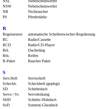
NSL
Nebelscheinwerfer
NSW
Nebelscheinwerfer
NR
Nichtraucher
PS
Pferdestärke
R
Regensensor
automatische Scheibenwischer-Regulierung
RC
Radio/Cassette
RCD
Radio/CD-Player
Rel.
Dachreling
Rfn.
Reifen
R-Paket
Raucher Paket
S
Serv.Heft
Serviceheft
Scheckh.
Scheckheft (geplegt)
SD
Schiebedach
Servo / Sv.
Servolenkung
SHD
Schiebe-/Hubdach
SoD
Sonnen(-Glas)dach