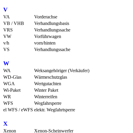
V
VA
Vorderachse
VB / VHB
Verhandlungsbasis
VRS
Verhandlungssache
VW
Vorführwagen
v/h
vorn/hinten
VS
Verhandlungssache
W
WA
Weksangehöriger (Verkäufer)
WD-Glas
Wärmeschutzglas
WGA
Wertgutachten
Wi-Paket
Winter Paket
WR
Winterreifen
WFS
Wegfahrsperre
el WFS / eWFS
elektr. Wegfahrtsperre
X
Xenon
Xenon-Scheinwerfer