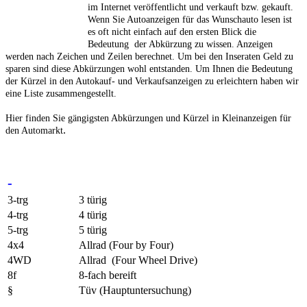
im Internet veröffentlicht und verkauft bzw. gekauft.
Wenn Sie Autoanzeigen für das Wunschauto lesen ist
es oft nicht einfach auf den ersten Blick die
Bedeutung der Abkürzung zu wissen. Anzeigen
werden nach Zeichen und Zeilen berechnet. Um bei den Inseraten Geld zu
sparen sind diese Abkürzungen wohl entstanden. Um Ihnen die Bedeutung
der Kürzel in den Autokauf- und Verkaufsanzeigen zu erleichtern haben wir
eine Liste zusammengestellt.
Hier finden Sie gängigsten Abkürzungen und Kürzel in Kleinanzeigen für
.
den Automarkt
-
3-trg
3 türig
4-trg
4 türig
5-trg
5 türig
4x4
Allrad (Four by Four)
4WD
Allrad (Four Wheel Drive)
8f
8-fach bereift
§
Tüv (Hauptuntersuchung)