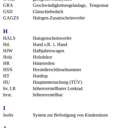
GRA
Geschwindigkeitsregelanlage, Tempomat
GSD
Glasschiebedach
GAGZS
Halogen-Zusatzscheinwerfer
H
HALS
Halogenscheinwerfer
Hd.
Hand z.B. 1. Hand
HJW
Halbjahreswagen
Holz
Holzdekor
HR
Hinterreifen
HSN
Herstellerschlüsselnummer
HT
Hardtop
HU
Hauptuntersuchung (TÜV)
hv. LR
höhenverstellbares Lenkrad
hvst.
höhenverstellbar
I
Isofix
System zur Befestigung von Kindersitzen