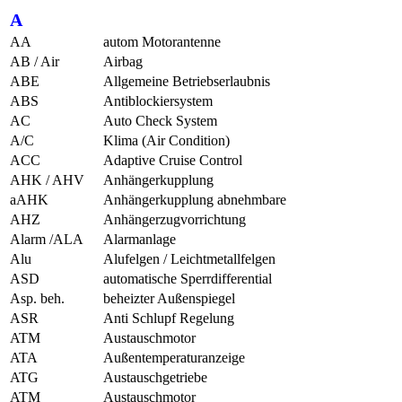
A
AA
autom Motorantenne
AB / Air
Airbag
ABE
Allgemeine Betriebserlaubnis
ABS
Antiblockiersystem
AC
Auto Check System
A/C
Klima (Air Condition)
ACC
Adaptive Cruise Control
AHK / AHV
Anhängerkupplung
aAHK
Anhängerkupplung abnehmbare
AHZ
Anhängerzugvorrichtung
Alarm /ALA
Alarmanlage
Alu
Alufelgen / Leichtmetallfelgen
ASD
automatische Sperrdifferential
Asp. beh.
beheizter Außenspiegel
ASR
Anti Schlupf Regelung
ATM
Austauschmotor
ATA
Außentemperaturanzeige
ATG
Austauschgetriebe
ATM
Austauschmotor