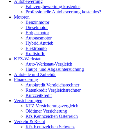
Autobewertung
Fahrzeugbewertung kostenlos
Professionelle Autobewertung kostenlos?
Motoren
Benzinmotor
Dieselmotor
Erdgasmotor
Autogasmotor
Hybrid Antrieb
Elektroauto
Kraftstoffe
KFZ-Werkstatt
Auto-Werkstatt-Vergleich
Haupt- und Abgasuntersuchung
Autoteile und Zubehör
Finanzierung
Autokredit Vergleichsrechner
Ratenkredit Vergleichsrechner
Kurzzeitkredit
Versicherungen
KFZ Versicherungsvergleich
Oldtimer Versicherung
Kfz Kennzeichen Österreich
Verkehr & Recht
Kfz Kennzeichen Schweiz