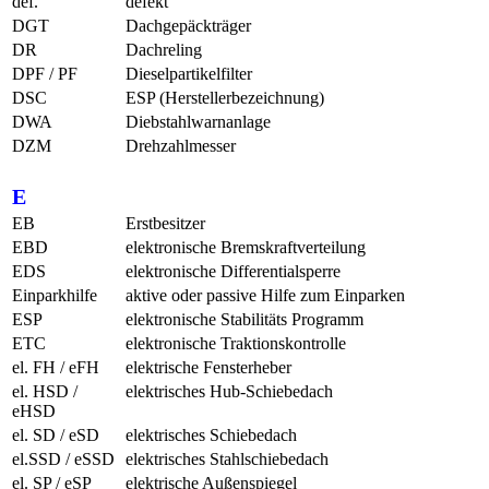
def.
defekt
DGT
Dachgepäckträger
DR
Dachreling
DPF / PF
Dieselpartikelfilter
DSC
ESP (Herstellerbezeichnung)
DWA
Diebstahlwarnanlage
DZM
Drehzahlmesser
E
EB
Erstbesitzer
EBD
elektronische Bremskraftverteilung
EDS
elektronische Differentialsperre
Einparkhilfe
aktive oder passive Hilfe zum Einparken
ESP
elektronische Stabilitäts Programm
ETC
elektronische Traktionskontrolle
el. FH / eFH
elektrische Fensterheber
el. HSD /
elektrisches Hub-Schiebedach
eHSD
el. SD / eSD
elektrisches Schiebedach
el.SSD / eSSD
elektrisches Stahlschiebedach
el. SP / eSP
elektrische Außenspiegel