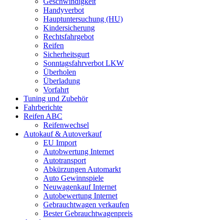
Geschwindigkeit
Handyverbot
Hauptuntersuchung (HU)
Kindersicherung
Rechtsfahrgebot
Reifen
Sicherheitsgurt
Sonntagsfahrverbot LKW
Überholen
Überladung
Vorfahrt
Tuning und Zubehör
Fahrberichte
Reifen ABC
Reifenwechsel
Autokauf & Autoverkauf
EU Import
Autobwertung Internet
Autotransport
Abkürzungen Automarkt
Auto Gewinnspiele
Neuwagenkauf Internet
Autobewertung Internet
Gebrauchtwagen verkaufen
Bester Gebrauchtwagenpreis