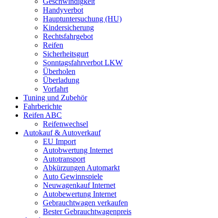
Geschwindigkeit
Handyverbot
Hauptuntersuchung (HU)
Kindersicherung
Rechtsfahrgebot
Reifen
Sicherheitsgurt
Sonntagsfahrverbot LKW
Überholen
Überladung
Vorfahrt
Tuning und Zubehör
Fahrberichte
Reifen ABC
Reifenwechsel
Autokauf & Autoverkauf
EU Import
Autobwertung Internet
Autotransport
Abkürzungen Automarkt
Auto Gewinnspiele
Neuwagenkauf Internet
Autobewertung Internet
Gebrauchtwagen verkaufen
Bester Gebrauchtwagenpreis