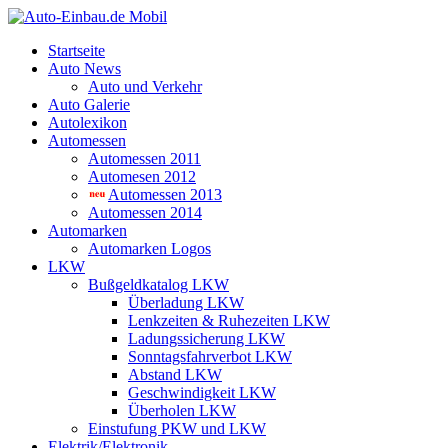
Startseite
Auto News
Auto und Verkehr
Auto Galerie
Autolexikon
Automessen
Automessen 2011
Automesen 2012
Automessen 2013
Automessen 2014
Automarken
Automarken Logos
LKW
Bußgeldkatalog LKW
Überladung LKW
Lenkzeiten & Ruhezeiten LKW
Ladungssicherung LKW
Sonntagsfahrverbot LKW
Abstand LKW
Geschwindigkeit LKW
Überholen LKW
Einstufung PKW und LKW
Elektrik/Elektronik