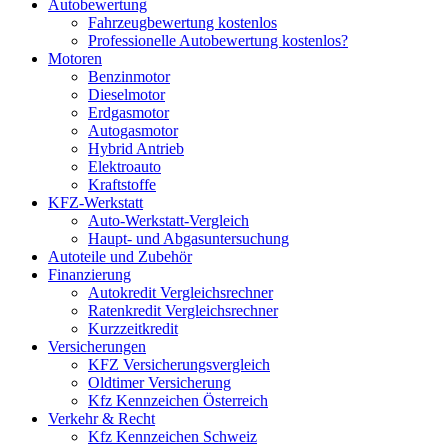
Autobewertung
Fahrzeugbewertung kostenlos
Professionelle Autobewertung kostenlos?
Motoren
Benzinmotor
Dieselmotor
Erdgasmotor
Autogasmotor
Hybrid Antrieb
Elektroauto
Kraftstoffe
KFZ-Werkstatt
Auto-Werkstatt-Vergleich
Haupt- und Abgasuntersuchung
Autoteile und Zubehör
Finanzierung
Autokredit Vergleichsrechner
Ratenkredit Vergleichsrechner
Kurzzeitkredit
Versicherungen
KFZ Versicherungsvergleich
Oldtimer Versicherung
Kfz Kennzeichen Österreich
Verkehr & Recht
Kfz Kennzeichen Schweiz