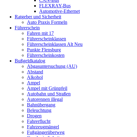
CAN-Bus
FLEXRAY-Bus
Automotive-Ethernet
Ratgeber und Sicherheit
Auto Praxis Formeln
Führerschein
Fahren mit 17
Führerscheinklassen
Führerscheinklassen Alt Neu
Punkte Flensburg
Führerscheinkosten
Bußgeldkatalog
Abgasuntersuchung (AU)
Abstand
Alkohol
Ampel
Ampel mit Grünpfeil
Autobahn und Straßen
Autorennen illegal
Bahnübergang
Beleuchtung
Drogen
Fahrerflucht
Fahrzeugmängel
Fußgängerüberweg