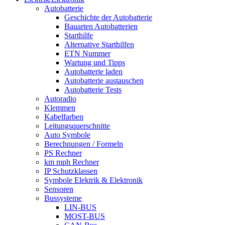
Autobatterie
Geschichte der Autobatterie
Bauarten Autobatterien
Starthilfe
Alternative Starthilfen
ETN Nummer
Wartung und Tipps
Autobatterie laden
Autobatterie austauschen
Autobatterie Tests
Autoradio
Klemmen
Kabelfarben
Leitungsquerschnitte
Auto Symbole
Berechnungen / Formeln
PS Rechner
km mph Rechner
IP Schutzklassen
Symbole Elektrik & Elektronik
Sensoren
Bussysteme
LIN-BUS
MOST-BUS