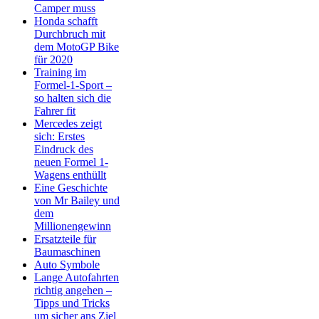
Camper muss
Honda schafft
Durchbruch mit
dem MotoGP Bike
für 2020
Training im
Formel-1-Sport –
so halten sich die
Fahrer fit
Mercedes zeigt
sich: Erstes
Eindruck des
neuen Formel 1-
Wagens enthüllt
Eine Geschichte
von Mr Bailey und
dem
Millionengewinn
Ersatzteile für
Baumaschinen
Auto Symbole
Lange Autofahrten
richtig angehen –
Tipps und Tricks
um sicher ans Ziel