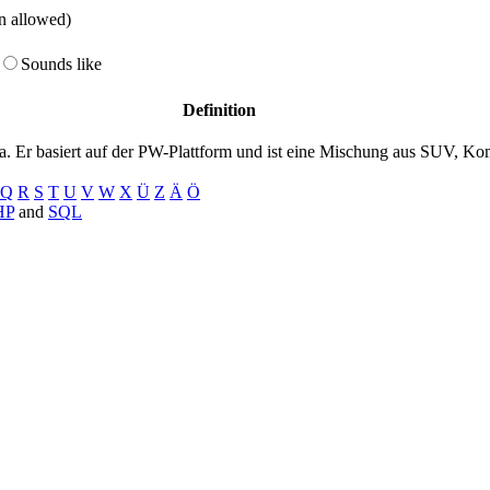
on allowed)
Sounds like
Definition
. Er basiert auf der PW-Plattform und ist eine Mischung aus SUV, K
Q
R
S
T
U
V
W
X
Ü
Z
Ä
Ö
HP
and
SQL