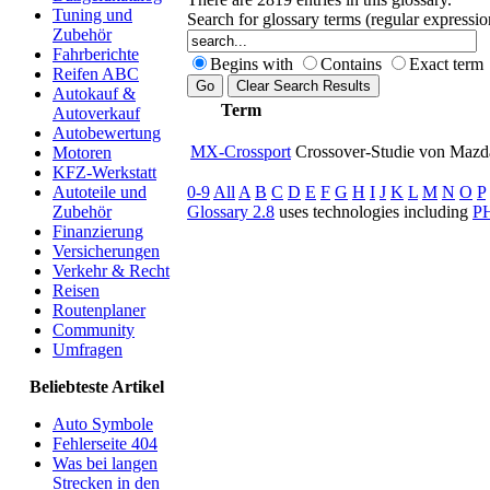
Tuning und
Search for glossary terms (regular expressi
Zubehör
Fahrberichte
Begins with
Contains
Exact term
Reifen ABC
Autokauf &
Term
Autoverkauf
Autobewertung
MX-Crossport
Crossover-Studie von Mazda
Motoren
KFZ-Werkstatt
0-9
All
A
B
C
D
E
F
G
H
I
J
K
L
M
N
O
P
Autoteile und
Glossary 2.8
uses technologies including
P
Zubehör
Finanzierung
Versicherungen
Verkehr & Recht
Reisen
Routenplaner
Community
Umfragen
Beliebteste Artikel
Auto Symbole
Fehlerseite 404
Was bei langen
Strecken in den