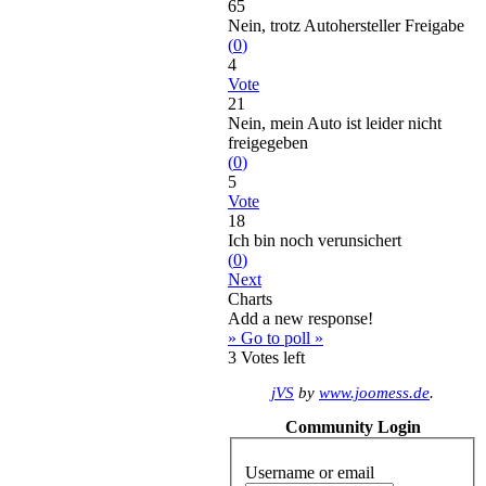
65
Nein, trotz Autohersteller Freigabe
(
0
)
4
Vote
21
Nein, mein Auto ist leider nicht
freigegeben
(
0
)
5
Vote
18
Ich bin noch verunsichert
(
0
)
Next
Charts
Add a new response!
» Go to poll »
3
Votes left
jVS
by
www.joomess.de
.
Community Login
Username or email