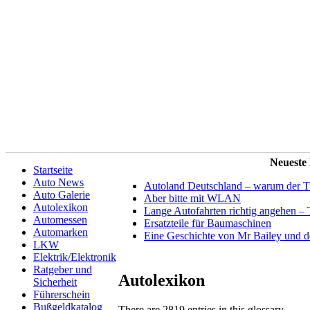
Neueste
Startseite
Auto News
Autoland Deutschland – warum der Tit
Auto Galerie
Aber bitte mit WLAN
Autolexikon
Lange Autofahrten richtig angehen – 
Automessen
Ersatzteile für Baumaschinen
Automarken
Eine Geschichte von Mr Bailey und 
LKW
Elektrik/Elektronik
Ratgeber und
Autolexikon
Sicherheit
Führerschein
Bußgeldkatalog
There are 2819 entries in this glossary.