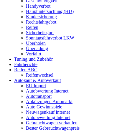
Geschwindigkeit
Handyverbot
Hauptuntersuchung (HU)
Kindersicherung
Rechtsfahrgebot
Reifen
Sicherheitsgurt
Sonntagsfahrverbot LKW
Überholen
Überladung
Vorfahrt
Tuning und Zubehör
Fahrberichte
Reifen ABC
Reifenwechsel
Autokauf & Autoverkauf
EU Import
Autobwertung Internet
Autotransport
Abkürzungen Automarkt
Auto Gewinnspiele
Neuwagenkauf Internet
Autobewertung Internet
Gebrauchtwagen verkaufen
Bester Gebrauchtwagenpreis