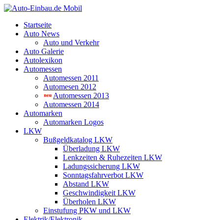
Startseite
Auto News
Auto und Verkehr
Auto Galerie
Autolexikon
Automessen
Automessen 2011
Automesen 2012
Automessen 2013
Automessen 2014
Automarken
Automarken Logos
LKW
Bußgeldkatalog LKW
Überladung LKW
Lenkzeiten & Ruhezeiten LKW
Ladungssicherung LKW
Sonntagsfahrverbot LKW
Abstand LKW
Geschwindigkeit LKW
Überholen LKW
Einstufung PKW und LKW
Elektrik/Elektronik