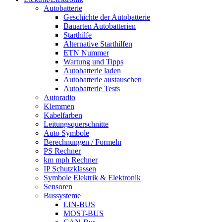
Autobatterie
Geschichte der Autobatterie
Bauarten Autobatterien
Starthilfe
Alternative Starthilfen
ETN Nummer
Wartung und Tipps
Autobatterie laden
Autobatterie austauschen
Autobatterie Tests
Autoradio
Klemmen
Kabelfarben
Leitungsquerschnitte
Auto Symbole
Berechnungen / Formeln
PS Rechner
km mph Rechner
IP Schutzklassen
Symbole Elektrik & Elektronik
Sensoren
Bussysteme
LIN-BUS
MOST-BUS