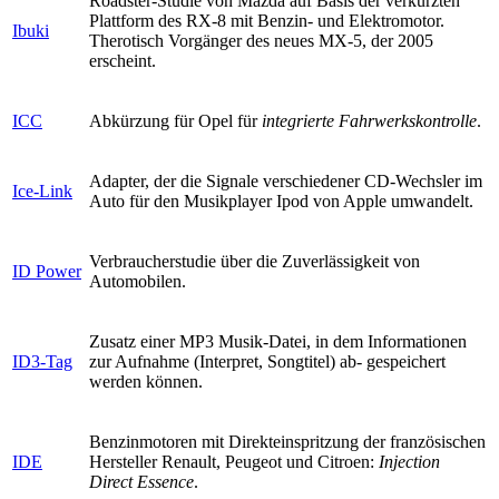
Roadster-Studie von Mazda auf Basis der verkürzten
Plattform des RX-8 mit Benzin- und Elektromotor.
Ibuki
Therotisch Vorgänger des neues MX-5, der 2005
erscheint.
ICC
Abkürzung für Opel für
integrierte Fahrwerkskontrolle
.
Adapter, der die Signale verschiedener CD-Wechsler im
Ice-Link
Auto für den Musikplayer Ipod von Apple umwandelt.
Verbraucherstudie über die Zuverlässigkeit von
ID Power
Automobilen.
Zusatz einer MP3 Musik-Datei, in dem Informationen
ID3-Tag
zur Aufnahme (Interpret, Songtitel) ab- gespeichert
werden können.
Benzinmotoren mit Direkteinspritzung der französischen
IDE
Hersteller Renault, Peugeot und Citroen:
Injection
Direct Essence
.