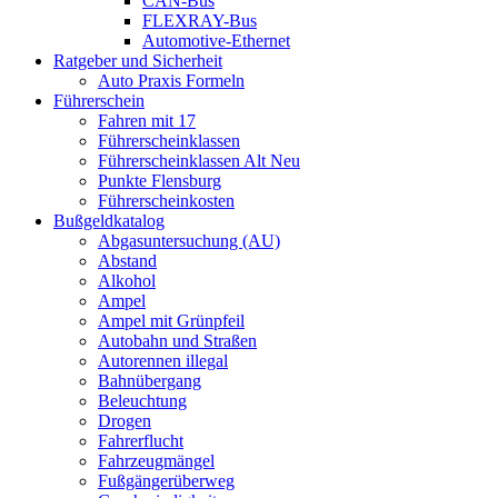
CAN-Bus
FLEXRAY-Bus
Automotive-Ethernet
Ratgeber und Sicherheit
Auto Praxis Formeln
Führerschein
Fahren mit 17
Führerscheinklassen
Führerscheinklassen Alt Neu
Punkte Flensburg
Führerscheinkosten
Bußgeldkatalog
Abgasuntersuchung (AU)
Abstand
Alkohol
Ampel
Ampel mit Grünpfeil
Autobahn und Straßen
Autorennen illegal
Bahnübergang
Beleuchtung
Drogen
Fahrerflucht
Fahrzeugmängel
Fußgängerüberweg