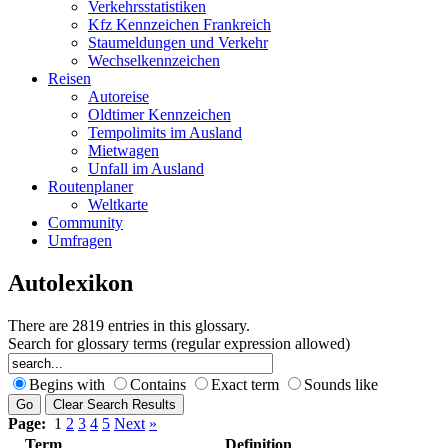
Verkehrsstatistiken
Kfz Kennzeichen Frankreich
Staumeldungen und Verkehr
Wechselkennzeichen
Reisen
Autoreise
Oldtimer Kennzeichen
Tempolimits im Ausland
Mietwagen
Unfall im Ausland
Routenplaner
Weltkarte
Community
Umfragen
Autolexikon
There are 2819 entries in this glossary.
Search for glossary terms (regular expression allowed)
Begins with
Contains
Exact term
Sounds like
Page:
1
2
3
4
5
Next
»
Term
Definition