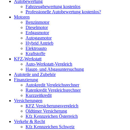
Autobewertung
Fahrzeugbewertung kostenlos
Professionelle Autobewertung kostenlos?
Motoren
Benzinmotor
Dieselmotor
Erdgasmotor
Autogasmotor
Hybrid Antrieb
Elektroauto
Kraftstoffe
KFZ-Werkstatt
Auto-Werkstatt-Vergleich
Haupt- und Abgasuntersuchung
Autoteile und Zubehör
Finanzierung
Autokredit Vergleichsrechner
Ratenkredit Vergleichsrechner
Kurzzeitkredit
Versicherungen
KFZ Versicherungsvergleich
Oldtimer Versicherung
Kfz Kennzeichen Österreich
Verkehr & Recht
Kfz Kennzeichen Schweiz