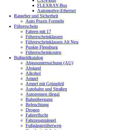
CAN-Bus
FLEXRAY-Bus
Automotive-Ethernet
Ratgeber und Sicherheit
Auto Praxis Formeln
Führerschein
Fahren mit 17
Führerscheinklassen
Führerscheinklassen Alt Neu
Punkte Flensburg
Führerscheinkosten
Bußgeldkatalog
Abgasuntersuchung (AU)
Abstand
Alkohol
Ampel
Ampel mit Grünpfeil
Autobahn und Straßen
Autorennen illegal
Bahnübergang
Beleuchtung
Drogen
Fahrerflucht
Fahrzeugmängel
Fußgängerüberweg