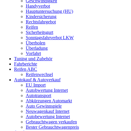
Geschwindigkeit
Handyverbot
Hauptuntersuchung (HU)
Kindersicherung
Rechtsfahrgebot
Reifen
Sicherheitsgurt
Sonntagsfahrverbot LKW
Überholen
Überladung
Vorfahrt
Tuning und Zubehör
Fahrberichte
Reifen ABC
Reifenwechsel
Autokauf & Autoverkauf
EU Import
Autobwertung Internet
Autotransport
Abkürzungen Automarkt
Auto Gewinnspiele
Neuwagenkauf Internet
Autobewertung Internet
Gebrauchtwagen verkaufen
Bester Gebrauchtwagenpreis