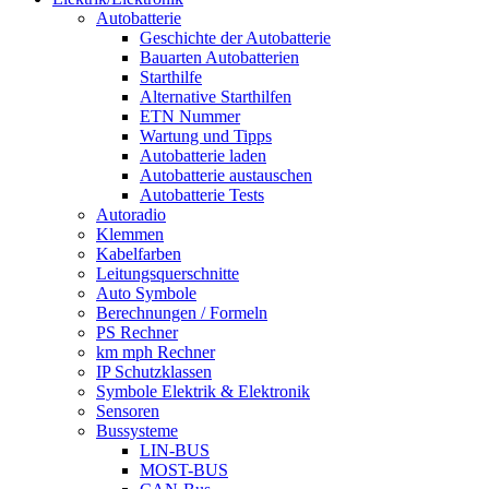
Autobatterie
Geschichte der Autobatterie
Bauarten Autobatterien
Starthilfe
Alternative Starthilfen
ETN Nummer
Wartung und Tipps
Autobatterie laden
Autobatterie austauschen
Autobatterie Tests
Autoradio
Klemmen
Kabelfarben
Leitungsquerschnitte
Auto Symbole
Berechnungen / Formeln
PS Rechner
km mph Rechner
IP Schutzklassen
Symbole Elektrik & Elektronik
Sensoren
Bussysteme
LIN-BUS
MOST-BUS