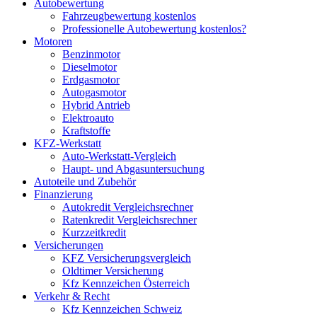
Autobewertung
Fahrzeugbewertung kostenlos
Professionelle Autobewertung kostenlos?
Motoren
Benzinmotor
Dieselmotor
Erdgasmotor
Autogasmotor
Hybrid Antrieb
Elektroauto
Kraftstoffe
KFZ-Werkstatt
Auto-Werkstatt-Vergleich
Haupt- und Abgasuntersuchung
Autoteile und Zubehör
Finanzierung
Autokredit Vergleichsrechner
Ratenkredit Vergleichsrechner
Kurzzeitkredit
Versicherungen
KFZ Versicherungsvergleich
Oldtimer Versicherung
Kfz Kennzeichen Österreich
Verkehr & Recht
Kfz Kennzeichen Schweiz