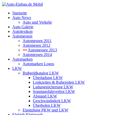
Startseite
Auto News
Auto und Verkehr
Auto Galerie
Autolexikon
Automessen
Automessen 2011
Automesen 2012
Automessen 2013
Automessen 2014
Automarken
Automarken Logos
LKW
Bußgeldkatalog LKW
Überladung LKW
Lenkzeiten & Ruhezeiten LKW
Ladungssicherung LKW
Sonntagsfahrverbot LKW
Abstand LKW
Geschwindigkeit LKW
Überholen LKW
Einstufung PKW und LKW
Elektrik/Elektronik