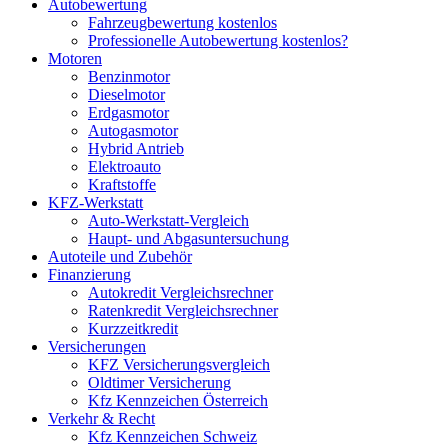
Autobewertung
Fahrzeugbewertung kostenlos
Professionelle Autobewertung kostenlos?
Motoren
Benzinmotor
Dieselmotor
Erdgasmotor
Autogasmotor
Hybrid Antrieb
Elektroauto
Kraftstoffe
KFZ-Werkstatt
Auto-Werkstatt-Vergleich
Haupt- und Abgasuntersuchung
Autoteile und Zubehör
Finanzierung
Autokredit Vergleichsrechner
Ratenkredit Vergleichsrechner
Kurzzeitkredit
Versicherungen
KFZ Versicherungsvergleich
Oldtimer Versicherung
Kfz Kennzeichen Österreich
Verkehr & Recht
Kfz Kennzeichen Schweiz