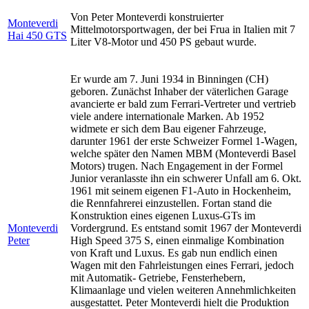
Von Peter Monteverdi konstruierter
Monteverdi
Mittelmotorsportwagen, der bei Frua in Italien mit 7
Hai 450 GTS
Liter V8-Motor und 450 PS gebaut wurde.
Er wurde am 7. Juni 1934 in Binningen (CH)
geboren. Zunächst Inhaber der väterlichen Garage
avancierte er bald zum Ferrari-Vertreter und vertrieb
viele andere internationale Marken. Ab 1952
widmete er sich dem Bau eigener Fahrzeuge,
darunter 1961 der erste Schweizer Formel 1-Wagen,
welche später den Namen MBM (Monteverdi Basel
Motors) trugen. Nach Engagement in der Formel
Junior veranlasste ihn ein schwerer Unfall am 6. Okt.
1961 mit seinem eigenen F1-Auto in Hockenheim,
die Rennfahrerei einzustellen. Fortan stand die
Konstruktion eines eigenen Luxus-GTs im
Monteverdi
Vordergrund. Es entstand somit 1967 der Monteverdi
Peter
High Speed 375 S, einen einmalige Kombination
von Kraft und Luxus. Es gab nun endlich einen
Wagen mit den Fahrleistungen eines Ferrari, jedoch
mit Automatik- Getriebe, Fensterhebern,
Klimaanlage und vielen weiteren Annehmlichkeiten
ausgestattet. Peter Monteverdi hielt die Produktion