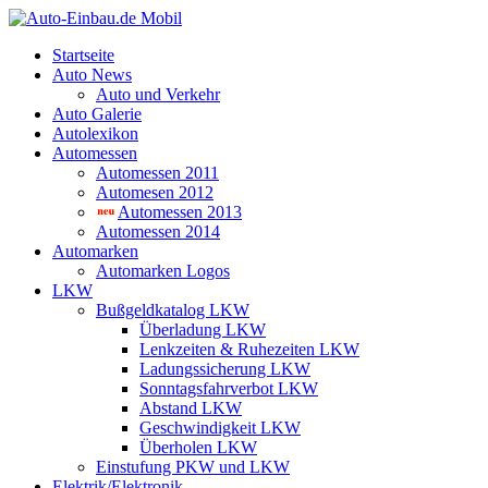
Startseite
Auto News
Auto und Verkehr
Auto Galerie
Autolexikon
Automessen
Automessen 2011
Automesen 2012
Automessen 2013
Automessen 2014
Automarken
Automarken Logos
LKW
Bußgeldkatalog LKW
Überladung LKW
Lenkzeiten & Ruhezeiten LKW
Ladungssicherung LKW
Sonntagsfahrverbot LKW
Abstand LKW
Geschwindigkeit LKW
Überholen LKW
Einstufung PKW und LKW
Elektrik/Elektronik