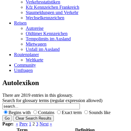
Verkehrsstatistiken
Kfz Kennzeichen Frankreich
Staumeldungen und Verkehr
Wechselkennzeichen
Reisen
Autoreise
Oldtimer Kennzeichen
Tempolimits im Ausland
Mietwagen
Unfall im Ausland
Routenplaner
Weltkarte
Community
Umfragen
Autolexikon
There are 2819 entries in this glossary.
Search for glossary terms (regular expression allowed)
Begins with
Contains
Exact term
Sounds like
Page:
«
Prev
1
2
3
Next
»
Term
Definition