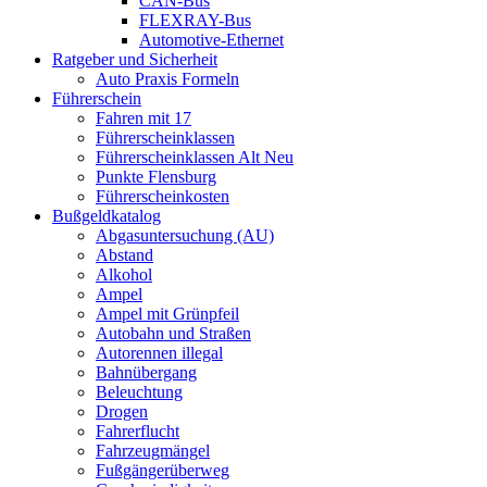
CAN-Bus
FLEXRAY-Bus
Automotive-Ethernet
Ratgeber und Sicherheit
Auto Praxis Formeln
Führerschein
Fahren mit 17
Führerscheinklassen
Führerscheinklassen Alt Neu
Punkte Flensburg
Führerscheinkosten
Bußgeldkatalog
Abgasuntersuchung (AU)
Abstand
Alkohol
Ampel
Ampel mit Grünpfeil
Autobahn und Straßen
Autorennen illegal
Bahnübergang
Beleuchtung
Drogen
Fahrerflucht
Fahrzeugmängel
Fußgängerüberweg