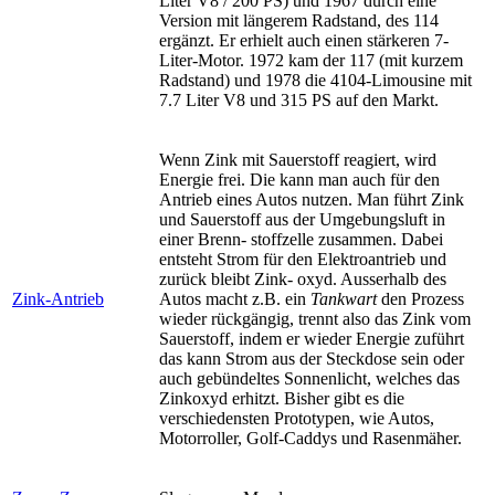
Liter V8 / 200 PS) und 1967 durch eine
Version mit längerem Radstand, des 114
ergänzt. Er erhielt auch einen stärkeren 7-
Liter-Motor. 1972 kam der 117 (mit kurzem
Radstand) und 1978 die 4104-Limousine mit
7.7 Liter V8 und 315 PS auf den Markt.
Wenn Zink mit Sauerstoff reagiert, wird
Energie frei. Die kann man auch für den
Antrieb eines Autos nutzen. Man führt Zink
und Sauerstoff aus der Umgebungsluft in
einer Brenn- stoffzelle zusammen. Dabei
entsteht Strom für den Elektroantrieb und
zurück bleibt Zink- oxyd. Ausserhalb des
Zink-Antrieb
Autos macht z.B. ein
Tankwart
den Prozess
wieder rückgängig, trennt also das Zink vom
Sauerstoff, indem er wieder Energie zuführt
das kann Strom aus der Steckdose sein oder
auch gebündeltes Sonnenlicht, welches das
Zinkoxyd erhitzt. Bisher gibt es die
verschiedensten Prototypen, wie Autos,
Motorroller, Golf-Caddys und Rasenmäher.