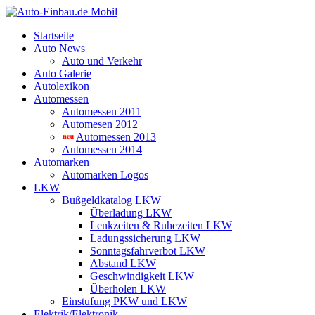
Startseite
Auto News
Auto und Verkehr
Auto Galerie
Autolexikon
Automessen
Automessen 2011
Automesen 2012
Automessen 2013
Automessen 2014
Automarken
Automarken Logos
LKW
Bußgeldkatalog LKW
Überladung LKW
Lenkzeiten & Ruhezeiten LKW
Ladungssicherung LKW
Sonntagsfahrverbot LKW
Abstand LKW
Geschwindigkeit LKW
Überholen LKW
Einstufung PKW und LKW
Elektrik/Elektronik