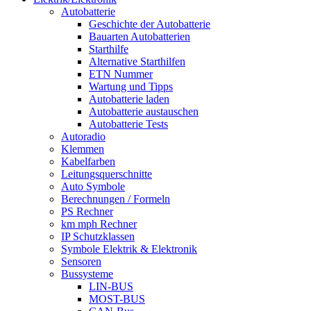
Autobatterie
Geschichte der Autobatterie
Bauarten Autobatterien
Starthilfe
Alternative Starthilfen
ETN Nummer
Wartung und Tipps
Autobatterie laden
Autobatterie austauschen
Autobatterie Tests
Autoradio
Klemmen
Kabelfarben
Leitungsquerschnitte
Auto Symbole
Berechnungen / Formeln
PS Rechner
km mph Rechner
IP Schutzklassen
Symbole Elektrik & Elektronik
Sensoren
Bussysteme
LIN-BUS
MOST-BUS