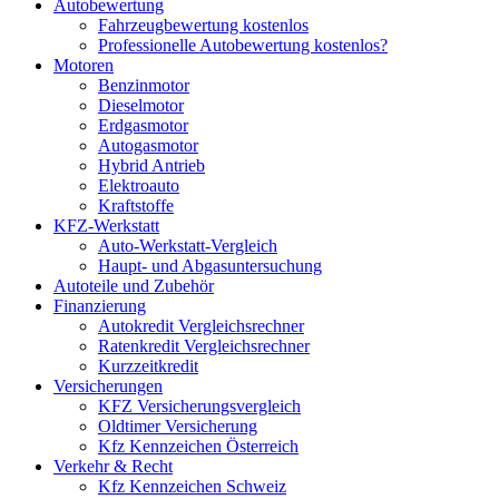
Autobewertung
Fahrzeugbewertung kostenlos
Professionelle Autobewertung kostenlos?
Motoren
Benzinmotor
Dieselmotor
Erdgasmotor
Autogasmotor
Hybrid Antrieb
Elektroauto
Kraftstoffe
KFZ-Werkstatt
Auto-Werkstatt-Vergleich
Haupt- und Abgasuntersuchung
Autoteile und Zubehör
Finanzierung
Autokredit Vergleichsrechner
Ratenkredit Vergleichsrechner
Kurzzeitkredit
Versicherungen
KFZ Versicherungsvergleich
Oldtimer Versicherung
Kfz Kennzeichen Österreich
Verkehr & Recht
Kfz Kennzeichen Schweiz