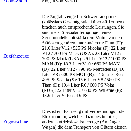
Zoom-Zoom
Slogan von Mazda.
Die Zugfahrzeuge für Schwertransporte
(zulässiges Gesamtgewicht über 40 Tonnen)
brachen auch entsprechende Leistungen. Sie
sind meist Spezialanfertigungen eines
Serienmodells mit stärkerem Motor. Zu den
Stärksten gehören unter anderem: Faun (D):
21.6 Liter V12 / 525 PS Nicolas (F): 22 Liter
V12 / 760 PS Mack (USA): 28 Liter V12 /
Zugfahrzeuge
700 PS Mack (USA): 29 Liter V12 / 1060 PS
MAN (D): 18.3 Liter V10 / 660 PS MAN
(D): 22 Liter V12 / 798 PS Mercedes (D):16
Liter V8 / 609 PS MOL (B): 14.6 Liter R6 /
405 PS Scania (S): 15.6 Liter V8 / 580 PS
Titan (D): 19.4 Liter R6 / 600 PS Volat
(RUS): 22 Liter V12 / 680 PS Willeme (F):
18.6 Liter V 16 / 516 PS
Dies ist ein Fahrzeug mit Verbrennungs- oder
Elektromotor, welches dazu bestimmt ist,
Zugmaschine
andere, antriebslose Fahrzeuge (Anhänger,
Wagen) die dem Transport von Gütern dienen,