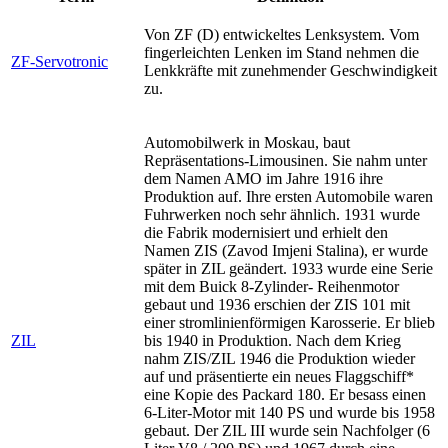
Von ZF (D) entwickeltes Lenksystem. Vom
fingerleichten Lenken im Stand nehmen die
ZF-Servotronic
Lenkkräfte mit zunehmender Geschwindigkeit
zu.
Automobilwerk in Moskau, baut
Repräsentations-Limousinen. Sie nahm unter
dem Namen AMO im Jahre 1916 ihre
Produktion auf. Ihre ersten Automobile waren
Fuhrwerken noch sehr ähnlich. 1931 wurde
die Fabrik modernisiert und erhielt den
Namen ZIS (Zavod Imjeni Stalina), er wurde
später in ZIL geändert. 1933 wurde eine Serie
mit dem Buick 8-Zylinder- Reihenmotor
gebaut und 1936 erschien der ZIS 101 mit
einer stromlinienförmigen Karosserie. Er blieb
ZIL
bis 1940 in Produktion. Nach dem Krieg
nahm ZIS/ZIL 1946 die Produktion wieder
auf und präsentierte ein neues Flaggschiff*
eine Kopie des Packard 180. Er besass einen
6-Liter-Motor mit 140 PS und wurde bis 1958
gebaut. Der ZIL III wurde sein Nachfolger (6