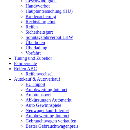
Geschwindigkeit
Handyverbot
Hauptuntersuchung (HU)
Kindersicherung
Rechtsfahrgebot
Reifen
Sicherheitsgurt
Sonntagsfahrverbot LKW
Überholen
Überladung
Vorfahrt
Tuning und Zubehör
Fahrberichte
Reifen ABC
Reifenwechsel
Autokauf & Autoverkauf
EU Import
Autobwertung Internet
Autotransport
Abkürzungen Automarkt
Auto Gewinnspiele
Neuwagenkauf Internet
Autobewertung Internet
Gebrauchtwagen verkaufen
Bester Gebrauchtwagenpreis