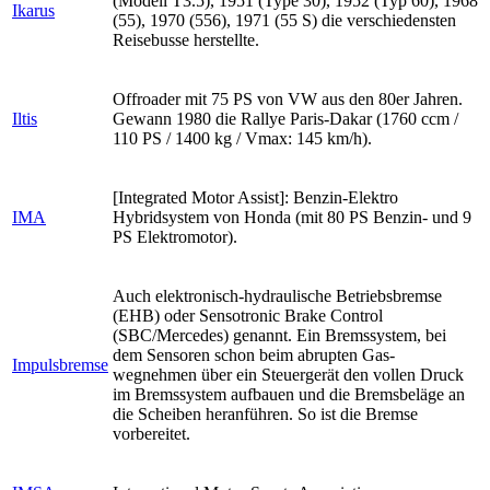
(Modell T3.5), 1951 (Type 30), 1952 (Typ 60), 1968
Ikarus
(55), 1970 (556), 1971 (55 S) die verschiedensten
Reisebusse herstellte.
Offroader mit 75 PS von VW aus den 80er Jahren.
Iltis
Gewann 1980 die Rallye Paris-Dakar (1760 ccm /
110 PS / 1400 kg / Vmax: 145 km/h).
[Integrated Motor Assist]: Benzin-Elektro
IMA
Hybridsystem von Honda (mit 80 PS Benzin- und 9
PS Elektromotor).
Auch elektronisch-hydraulische Betriebsbremse
(EHB) oder Sensotronic Brake Control
(SBC/Mercedes) genannt. Ein Bremssystem, bei
dem Sensoren schon beim abrupten Gas-
Impulsbremse
wegnehmen über ein Steuergerät den vollen Druck
im Bremssystem aufbauen und die Bremsbeläge an
die Scheiben heranführen. So ist die Bremse
vorbereitet.