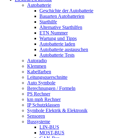
Autobatterie
Geschichte der Autobatterie
Bauarten Autobatterien
Starthilfe
Alternative Starthilfen
ETN Nummer
Wartung und Tipps
Autobatterie laden
Autobatterie austauschen
Autobatterie Tests
Autoradio
Klemmen
Kabelfarben
Leitungsquerschnitte
Auto Symbole
Berechnungen / Formeln
PS Rechner
km mph Rechner
IP Schutzklassen
Symbole Elektrik & Elektronik
Sensoren
Bussysteme
LIN-BUS
MOST-BUS