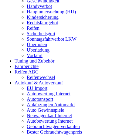
Geschwindigkeit
Handyverbot
Hauptuntersuchung (HU)
Kindersicherung
Rechtsfahrgebot
Reifen
Sicherheitsgurt
Sonntagsfahrverbot LKW
Überholen
Überladung
Vorfahrt
Tuning und Zubehör
Fahrberichte
Reifen ABC
Reifenwechsel
Autokauf & Autoverkauf
EU Import
Autobwertung Internet
Autotransport
Abkürzungen Automarkt
Auto Gewinnspiele
Neuwagenkauf Internet
Autobewertung Internet
Gebrauchtwagen verkaufen
Bester Gebrauchtwagenpreis