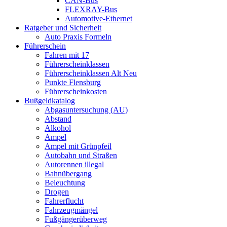
CAN-Bus
FLEXRAY-Bus
Automotive-Ethernet
Ratgeber und Sicherheit
Auto Praxis Formeln
Führerschein
Fahren mit 17
Führerscheinklassen
Führerscheinklassen Alt Neu
Punkte Flensburg
Führerscheinkosten
Bußgeldkatalog
Abgasuntersuchung (AU)
Abstand
Alkohol
Ampel
Ampel mit Grünpfeil
Autobahn und Straßen
Autorennen illegal
Bahnübergang
Beleuchtung
Drogen
Fahrerflucht
Fahrzeugmängel
Fußgängerüberweg