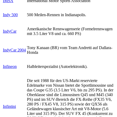
IMSA
International Motor Sports Association
Indy 500
500 Meilen-Rennen in Indianapolis.
Amerikanische Rennwagenserie (Formelrennwagen
IndyCar
mit 3.5 Liter V8 und ca. 660 PS)
Tony Kanaan (BR) vom Team Andretti auf Dallara-
IndyCar 2004
Honda
Infineon
Halbleiterspezialist (Autoelektronik).
Die seit 1988 für den US-Markt reservierte
Edelmarke von Nissan bietet die Sportlimousine und
das Coupe G35 (3.5 Liter V6, bis zu 295 PS). In der
Oberklasse sind die Limousinen Q45 und M45 (340
PS) und im SUV-Bereich die FX-Reihe (FX35 V6,
280 PS / FX45 V8, 315 PS) sowie der QX56 als
Infintini
Geländewagen klassischer Art mit V8-Motor (5.6
Liter und 315 PS). Der SUV FX 45 (Konkurrent zu