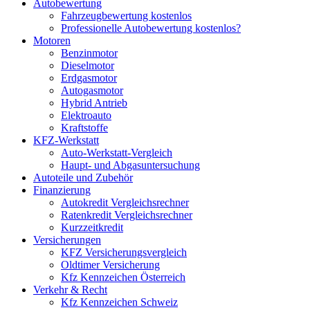
Autobewertung
Fahrzeugbewertung kostenlos
Professionelle Autobewertung kostenlos?
Motoren
Benzinmotor
Dieselmotor
Erdgasmotor
Autogasmotor
Hybrid Antrieb
Elektroauto
Kraftstoffe
KFZ-Werkstatt
Auto-Werkstatt-Vergleich
Haupt- und Abgasuntersuchung
Autoteile und Zubehör
Finanzierung
Autokredit Vergleichsrechner
Ratenkredit Vergleichsrechner
Kurzzeitkredit
Versicherungen
KFZ Versicherungsvergleich
Oldtimer Versicherung
Kfz Kennzeichen Österreich
Verkehr & Recht
Kfz Kennzeichen Schweiz