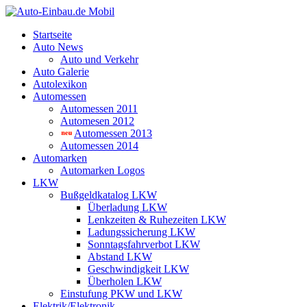
Startseite
Auto News
Auto und Verkehr
Auto Galerie
Autolexikon
Automessen
Automessen 2011
Automesen 2012
Automessen 2013
Automessen 2014
Automarken
Automarken Logos
LKW
Bußgeldkatalog LKW
Überladung LKW
Lenkzeiten & Ruhezeiten LKW
Ladungssicherung LKW
Sonntagsfahrverbot LKW
Abstand LKW
Geschwindigkeit LKW
Überholen LKW
Einstufung PKW und LKW
Elektrik/Elektronik