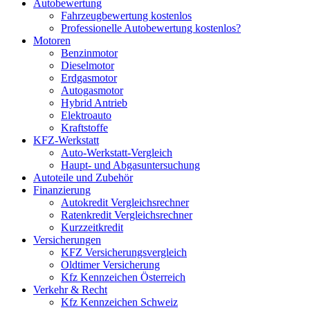
Autobewertung
Fahrzeugbewertung kostenlos
Professionelle Autobewertung kostenlos?
Motoren
Benzinmotor
Dieselmotor
Erdgasmotor
Autogasmotor
Hybrid Antrieb
Elektroauto
Kraftstoffe
KFZ-Werkstatt
Auto-Werkstatt-Vergleich
Haupt- und Abgasuntersuchung
Autoteile und Zubehör
Finanzierung
Autokredit Vergleichsrechner
Ratenkredit Vergleichsrechner
Kurzzeitkredit
Versicherungen
KFZ Versicherungsvergleich
Oldtimer Versicherung
Kfz Kennzeichen Österreich
Verkehr & Recht
Kfz Kennzeichen Schweiz