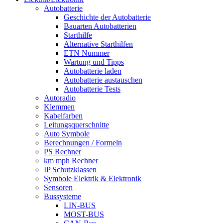
Autobatterie
Geschichte der Autobatterie
Bauarten Autobatterien
Starthilfe
Alternative Starthilfen
ETN Nummer
Wartung und Tipps
Autobatterie laden
Autobatterie austauschen
Autobatterie Tests
Autoradio
Klemmen
Kabelfarben
Leitungsquerschnitte
Auto Symbole
Berechnungen / Formeln
PS Rechner
km mph Rechner
IP Schutzklassen
Symbole Elektrik & Elektronik
Sensoren
Bussysteme
LIN-BUS
MOST-BUS