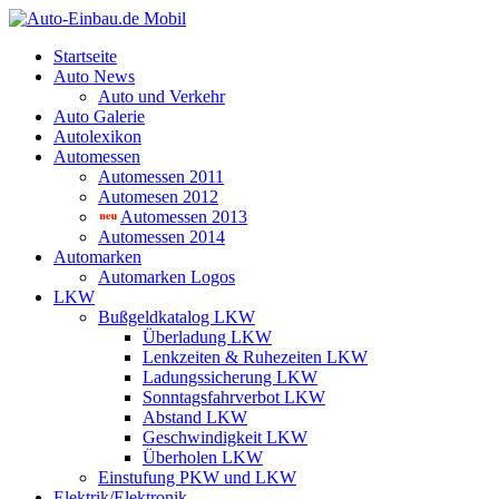
Startseite
Auto News
Auto und Verkehr
Auto Galerie
Autolexikon
Automessen
Automessen 2011
Automesen 2012
Automessen 2013
Automessen 2014
Automarken
Automarken Logos
LKW
Bußgeldkatalog LKW
Überladung LKW
Lenkzeiten & Ruhezeiten LKW
Ladungssicherung LKW
Sonntagsfahrverbot LKW
Abstand LKW
Geschwindigkeit LKW
Überholen LKW
Einstufung PKW und LKW
Elektrik/Elektronik