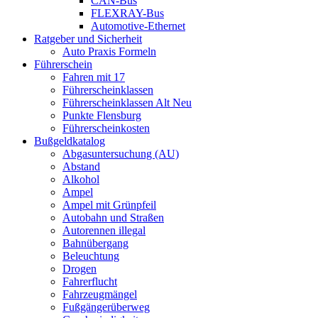
CAN-Bus
FLEXRAY-Bus
Automotive-Ethernet
Ratgeber und Sicherheit
Auto Praxis Formeln
Führerschein
Fahren mit 17
Führerscheinklassen
Führerscheinklassen Alt Neu
Punkte Flensburg
Führerscheinkosten
Bußgeldkatalog
Abgasuntersuchung (AU)
Abstand
Alkohol
Ampel
Ampel mit Grünpfeil
Autobahn und Straßen
Autorennen illegal
Bahnübergang
Beleuchtung
Drogen
Fahrerflucht
Fahrzeugmängel
Fußgängerüberweg