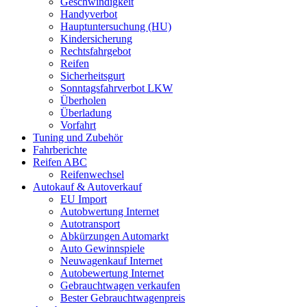
Geschwindigkeit
Handyverbot
Hauptuntersuchung (HU)
Kindersicherung
Rechtsfahrgebot
Reifen
Sicherheitsgurt
Sonntagsfahrverbot LKW
Überholen
Überladung
Vorfahrt
Tuning und Zubehör
Fahrberichte
Reifen ABC
Reifenwechsel
Autokauf & Autoverkauf
EU Import
Autobwertung Internet
Autotransport
Abkürzungen Automarkt
Auto Gewinnspiele
Neuwagenkauf Internet
Autobewertung Internet
Gebrauchtwagen verkaufen
Bester Gebrauchtwagenpreis