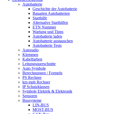
Autobatterie
Geschichte der Autobatterie
Bauarten Autobatterien
Starthilfe
Alternative Starthilfen
ETN Nummer
Wartung und Tipps
Autobatterie laden
Autobatterie austauschen
Autobatterie Tests
Autoradio
Klemmen
Kabelfarben
Leitungsquerschnitte
Auto Symbole
Berechnungen / Formeln
PS Rechner
km mph Rechner
IP Schutzklassen
Symbole Elektrik & Elektronik
Sensoren
Bussysteme
LIN-BUS
MOST-BUS