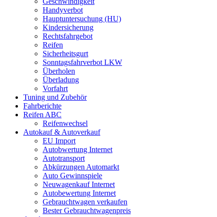
Geschwindigkeit
Handyverbot
Hauptuntersuchung (HU)
Kindersicherung
Rechtsfahrgebot
Reifen
Sicherheitsgurt
Sonntagsfahrverbot LKW
Überholen
Überladung
Vorfahrt
Tuning und Zubehör
Fahrberichte
Reifen ABC
Reifenwechsel
Autokauf & Autoverkauf
EU Import
Autobwertung Internet
Autotransport
Abkürzungen Automarkt
Auto Gewinnspiele
Neuwagenkauf Internet
Autobewertung Internet
Gebrauchtwagen verkaufen
Bester Gebrauchtwagenpreis