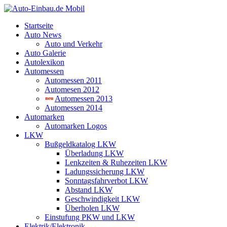
Startseite
Auto News
Auto und Verkehr
Auto Galerie
Autolexikon
Automessen
Automessen 2011
Automesen 2012
Automessen 2013
Automessen 2014
Automarken
Automarken Logos
LKW
Bußgeldkatalog LKW
Überladung LKW
Lenkzeiten & Ruhezeiten LKW
Ladungssicherung LKW
Sonntagsfahrverbot LKW
Abstand LKW
Geschwindigkeit LKW
Überholen LKW
Einstufung PKW und LKW
Elektrik/Elektronik