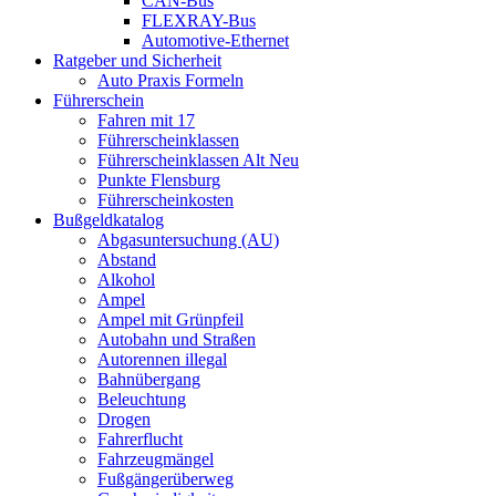
CAN-Bus
FLEXRAY-Bus
Automotive-Ethernet
Ratgeber und Sicherheit
Auto Praxis Formeln
Führerschein
Fahren mit 17
Führerscheinklassen
Führerscheinklassen Alt Neu
Punkte Flensburg
Führerscheinkosten
Bußgeldkatalog
Abgasuntersuchung (AU)
Abstand
Alkohol
Ampel
Ampel mit Grünpfeil
Autobahn und Straßen
Autorennen illegal
Bahnübergang
Beleuchtung
Drogen
Fahrerflucht
Fahrzeugmängel
Fußgängerüberweg