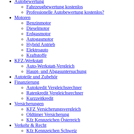
Autobewertung
Fahrzeugbewertung kostenlos
Professionelle Autobewertung kostenlos?
Motoren
Benzinmotor
Dieselmotor
Erdgasmotor
Autogasmotor
Hybrid Antrieb
Elektroauto
Kraftstoffe
KFZ-Werkstatt
Auto-Werkstatt-Vergleich
Haupt- und Abgasuntersuchung
Autoteile und Zubehör
Finanzierung
Autokredit Vergleichsrechner
Ratenkredit Vergleichsrechner
Kurzzeitkredit
Versicherungen
KFZ Versicherungsvergleich
Oldtimer Versicherung
Kfz Kennzeichen Österreich
Verkehr & Recht
Kfz Kennzeichen Schweiz