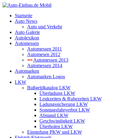
Startseite
Auto News
Auto und Verkehr
Auto Galerie
Autolexikon
Automessen
Automessen 2011
Automesen 2012
Automessen 2013
Automessen 2014
Automarken
Automarken Logos
LKW
Bußgeldkatalog LKW
Überladung LKW
Lenkzeiten & Ruhezeiten LKW
Ladungssicherung LKW
Sonntagsfahrverbot LKW
Abstand LKW
Geschwindigkeit LKW
Überholen LKW
Einstufung PKW und LKW
Elektrik/Elektronik