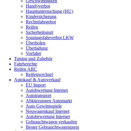
Geschwindigkeit
Handyverbot
Hauptuntersuchung (HU)
Kindersicherung
Rechtsfahrgebot
Reifen
Sicherheitsgurt
Sonntagsfahrverbot LKW
Überholen
Überladung
Vorfahrt
Tuning und Zubehör
Fahrberichte
Reifen ABC
Reifenwechsel
Autokauf & Autoverkauf
EU Import
Autobwertung Internet
Autotransport
Abkürzungen Automarkt
Auto Gewinnspiele
Neuwagenkauf Internet
Autobewertung Internet
Gebrauchtwagen verkaufen
Bester Gebrauchtwagenpreis