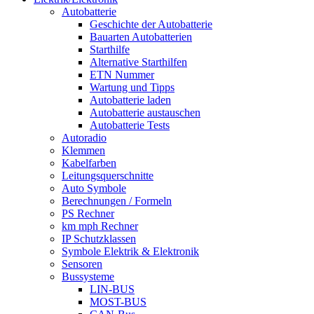
Autobatterie
Geschichte der Autobatterie
Bauarten Autobatterien
Starthilfe
Alternative Starthilfen
ETN Nummer
Wartung und Tipps
Autobatterie laden
Autobatterie austauschen
Autobatterie Tests
Autoradio
Klemmen
Kabelfarben
Leitungsquerschnitte
Auto Symbole
Berechnungen / Formeln
PS Rechner
km mph Rechner
IP Schutzklassen
Symbole Elektrik & Elektronik
Sensoren
Bussysteme
LIN-BUS
MOST-BUS