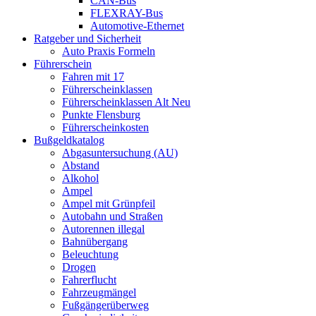
CAN-Bus
FLEXRAY-Bus
Automotive-Ethernet
Ratgeber und Sicherheit
Auto Praxis Formeln
Führerschein
Fahren mit 17
Führerscheinklassen
Führerscheinklassen Alt Neu
Punkte Flensburg
Führerscheinkosten
Bußgeldkatalog
Abgasuntersuchung (AU)
Abstand
Alkohol
Ampel
Ampel mit Grünpfeil
Autobahn und Straßen
Autorennen illegal
Bahnübergang
Beleuchtung
Drogen
Fahrerflucht
Fahrzeugmängel
Fußgängerüberweg