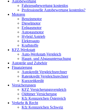
Autobewertung
Fahrzeugbewertung kostenlos
Professionelle Autobewertung kostenlos?
Motoren
Benzinmotor
Dieselmotor
Erdgasmotor
Autogasmotor
Hybrid Antrieb
Elektroauto
Kraftstoffe
KFZ-Werkstatt
Auto-Werkstatt-Vergleich
Haupt- und Abgasuntersuchung
Autoteile und Zubehör
Finanzierung
Autokredit Vergleichsrechner
Ratenkredit Vergleichsrechner
Kurzzeitkredit
Versicherungen
KFZ Versicherungsvergleich
Oldtimer Versicherung
Kfz Kennzeichen Österreich
Verkehr & Recht
Kfz Kennzeichen Schweiz