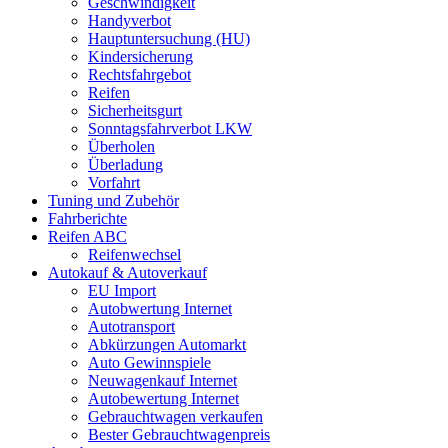
Geschwindigkeit
Handyverbot
Hauptuntersuchung (HU)
Kindersicherung
Rechtsfahrgebot
Reifen
Sicherheitsgurt
Sonntagsfahrverbot LKW
Überholen
Überladung
Vorfahrt
Tuning und Zubehör
Fahrberichte
Reifen ABC
Reifenwechsel
Autokauf & Autoverkauf
EU Import
Autobwertung Internet
Autotransport
Abkürzungen Automarkt
Auto Gewinnspiele
Neuwagenkauf Internet
Autobewertung Internet
Gebrauchtwagen verkaufen
Bester Gebrauchtwagenpreis