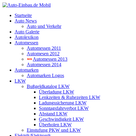
Startseite
Auto News
Auto und Verkehr
Auto Galerie
Autolexikon
Automessen
Automessen 2011
Automesen 2012
Automessen 2013
Automessen 2014
Automarken
Automarken Logos
LKW
Bußgeldkatalog LKW
Überladung LKW
Lenkzeiten & Ruhezeiten LKW
Ladungssicherung LKW
Sonntagsfahrverbot LKW
Abstand LKW
Geschwindigkeit LKW
Überholen LKW
Einstufung PKW und LKW
Elektrik/Elektronik