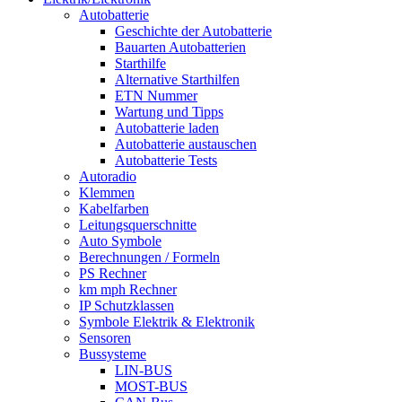
Autobatterie
Geschichte der Autobatterie
Bauarten Autobatterien
Starthilfe
Alternative Starthilfen
ETN Nummer
Wartung und Tipps
Autobatterie laden
Autobatterie austauschen
Autobatterie Tests
Autoradio
Klemmen
Kabelfarben
Leitungsquerschnitte
Auto Symbole
Berechnungen / Formeln
PS Rechner
km mph Rechner
IP Schutzklassen
Symbole Elektrik & Elektronik
Sensoren
Bussysteme
LIN-BUS
MOST-BUS