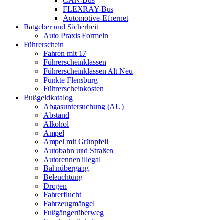
CAN-Bus
FLEXRAY-Bus
Automotive-Ethernet
Ratgeber und Sicherheit
Auto Praxis Formeln
Führerschein
Fahren mit 17
Führerscheinklassen
Führerscheinklassen Alt Neu
Punkte Flensburg
Führerscheinkosten
Bußgeldkatalog
Abgasuntersuchung (AU)
Abstand
Alkohol
Ampel
Ampel mit Grünpfeil
Autobahn und Straßen
Autorennen illegal
Bahnübergang
Beleuchtung
Drogen
Fahrerflucht
Fahrzeugmängel
Fußgängerüberweg