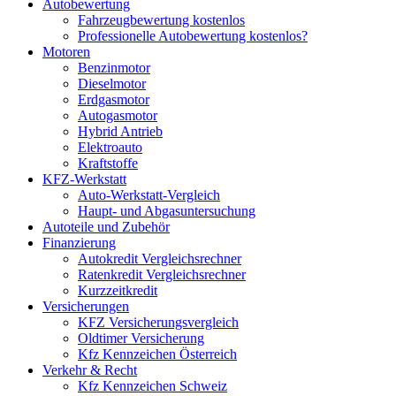
Autobewertung
Fahrzeugbewertung kostenlos
Professionelle Autobewertung kostenlos?
Motoren
Benzinmotor
Dieselmotor
Erdgasmotor
Autogasmotor
Hybrid Antrieb
Elektroauto
Kraftstoffe
KFZ-Werkstatt
Auto-Werkstatt-Vergleich
Haupt- und Abgasuntersuchung
Autoteile und Zubehör
Finanzierung
Autokredit Vergleichsrechner
Ratenkredit Vergleichsrechner
Kurzzeitkredit
Versicherungen
KFZ Versicherungsvergleich
Oldtimer Versicherung
Kfz Kennzeichen Österreich
Verkehr & Recht
Kfz Kennzeichen Schweiz