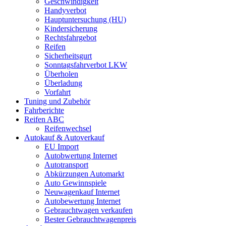
Geschwindigkeit
Handyverbot
Hauptuntersuchung (HU)
Kindersicherung
Rechtsfahrgebot
Reifen
Sicherheitsgurt
Sonntagsfahrverbot LKW
Überholen
Überladung
Vorfahrt
Tuning und Zubehör
Fahrberichte
Reifen ABC
Reifenwechsel
Autokauf & Autoverkauf
EU Import
Autobwertung Internet
Autotransport
Abkürzungen Automarkt
Auto Gewinnspiele
Neuwagenkauf Internet
Autobewertung Internet
Gebrauchtwagen verkaufen
Bester Gebrauchtwagenpreis