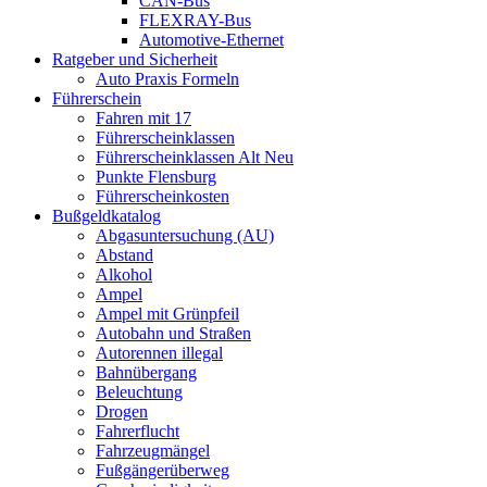
CAN-Bus
FLEXRAY-Bus
Automotive-Ethernet
Ratgeber und Sicherheit
Auto Praxis Formeln
Führerschein
Fahren mit 17
Führerscheinklassen
Führerscheinklassen Alt Neu
Punkte Flensburg
Führerscheinkosten
Bußgeldkatalog
Abgasuntersuchung (AU)
Abstand
Alkohol
Ampel
Ampel mit Grünpfeil
Autobahn und Straßen
Autorennen illegal
Bahnübergang
Beleuchtung
Drogen
Fahrerflucht
Fahrzeugmängel
Fußgängerüberweg