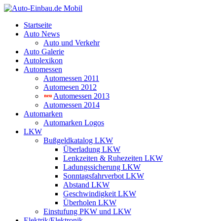
Startseite
Auto News
Auto und Verkehr
Auto Galerie
Autolexikon
Automessen
Automessen 2011
Automesen 2012
Automessen 2013
Automessen 2014
Automarken
Automarken Logos
LKW
Bußgeldkatalog LKW
Überladung LKW
Lenkzeiten & Ruhezeiten LKW
Ladungssicherung LKW
Sonntagsfahrverbot LKW
Abstand LKW
Geschwindigkeit LKW
Überholen LKW
Einstufung PKW und LKW
Elektrik/Elektronik