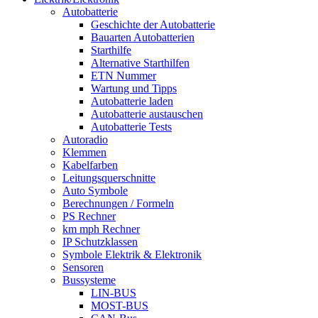
Autobatterie
Geschichte der Autobatterie
Bauarten Autobatterien
Starthilfe
Alternative Starthilfen
ETN Nummer
Wartung und Tipps
Autobatterie laden
Autobatterie austauschen
Autobatterie Tests
Autoradio
Klemmen
Kabelfarben
Leitungsquerschnitte
Auto Symbole
Berechnungen / Formeln
PS Rechner
km mph Rechner
IP Schutzklassen
Symbole Elektrik & Elektronik
Sensoren
Bussysteme
LIN-BUS
MOST-BUS