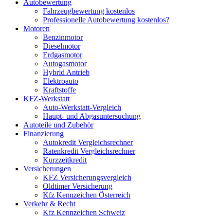
Autobewertung
Fahrzeugbewertung kostenlos
Professionelle Autobewertung kostenlos?
Motoren
Benzinmotor
Dieselmotor
Erdgasmotor
Autogasmotor
Hybrid Antrieb
Elektroauto
Kraftstoffe
KFZ-Werkstatt
Auto-Werkstatt-Vergleich
Haupt- und Abgasuntersuchung
Autoteile und Zubehör
Finanzierung
Autokredit Vergleichsrechner
Ratenkredit Vergleichsrechner
Kurzzeitkredit
Versicherungen
KFZ Versicherungsvergleich
Oldtimer Versicherung
Kfz Kennzeichen Österreich
Verkehr & Recht
Kfz Kennzeichen Schweiz