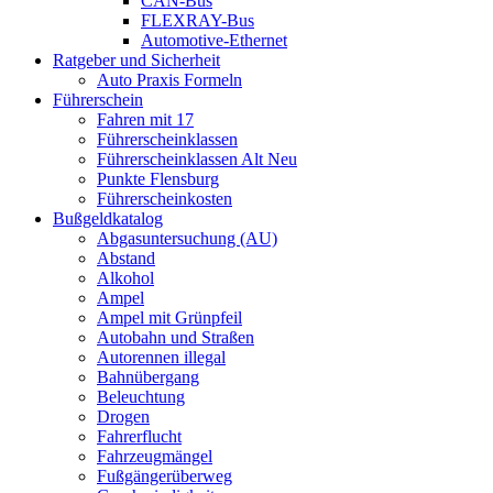
CAN-Bus
FLEXRAY-Bus
Automotive-Ethernet
Ratgeber und Sicherheit
Auto Praxis Formeln
Führerschein
Fahren mit 17
Führerscheinklassen
Führerscheinklassen Alt Neu
Punkte Flensburg
Führerscheinkosten
Bußgeldkatalog
Abgasuntersuchung (AU)
Abstand
Alkohol
Ampel
Ampel mit Grünpfeil
Autobahn und Straßen
Autorennen illegal
Bahnübergang
Beleuchtung
Drogen
Fahrerflucht
Fahrzeugmängel
Fußgängerüberweg