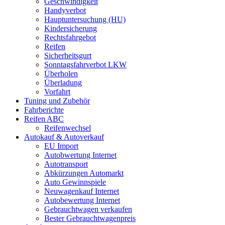
Geschwindigkeit
Handyverbot
Hauptuntersuchung (HU)
Kindersicherung
Rechtsfahrgebot
Reifen
Sicherheitsgurt
Sonntagsfahrverbot LKW
Überholen
Überladung
Vorfahrt
Tuning und Zubehör
Fahrberichte
Reifen ABC
Reifenwechsel
Autokauf & Autoverkauf
EU Import
Autobwertung Internet
Autotransport
Abkürzungen Automarkt
Auto Gewinnspiele
Neuwagenkauf Internet
Autobewertung Internet
Gebrauchtwagen verkaufen
Bester Gebrauchtwagenpreis