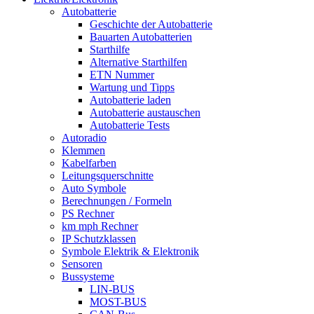
Autobatterie
Geschichte der Autobatterie
Bauarten Autobatterien
Starthilfe
Alternative Starthilfen
ETN Nummer
Wartung und Tipps
Autobatterie laden
Autobatterie austauschen
Autobatterie Tests
Autoradio
Klemmen
Kabelfarben
Leitungsquerschnitte
Auto Symbole
Berechnungen / Formeln
PS Rechner
km mph Rechner
IP Schutzklassen
Symbole Elektrik & Elektronik
Sensoren
Bussysteme
LIN-BUS
MOST-BUS