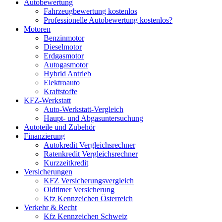
Autobewertung
Fahrzeugbewertung kostenlos
Professionelle Autobewertung kostenlos?
Motoren
Benzinmotor
Dieselmotor
Erdgasmotor
Autogasmotor
Hybrid Antrieb
Elektroauto
Kraftstoffe
KFZ-Werkstatt
Auto-Werkstatt-Vergleich
Haupt- und Abgasuntersuchung
Autoteile und Zubehör
Finanzierung
Autokredit Vergleichsrechner
Ratenkredit Vergleichsrechner
Kurzzeitkredit
Versicherungen
KFZ Versicherungsvergleich
Oldtimer Versicherung
Kfz Kennzeichen Österreich
Verkehr & Recht
Kfz Kennzeichen Schweiz