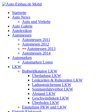
Startseite
Auto News
Auto und Verkehr
Auto Galerie
Autolexikon
Automessen
Automessen 2011
Automesen 2012
Automessen 2013
Automessen 2014
Automarken
Automarken Logos
LKW
Bußgeldkatalog LKW
Überladung LKW
Lenkzeiten & Ruhezeiten LKW
Ladungssicherung LKW
Sonntagsfahrverbot LKW
Abstand LKW
Geschwindigkeit LKW
Überholen LKW
Einstufung PKW und LKW
Elektrik/Elektronik