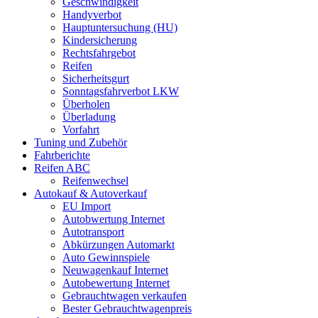
Geschwindigkeit
Handyverbot
Hauptuntersuchung (HU)
Kindersicherung
Rechtsfahrgebot
Reifen
Sicherheitsgurt
Sonntagsfahrverbot LKW
Überholen
Überladung
Vorfahrt
Tuning und Zubehör
Fahrberichte
Reifen ABC
Reifenwechsel
Autokauf & Autoverkauf
EU Import
Autobwertung Internet
Autotransport
Abkürzungen Automarkt
Auto Gewinnspiele
Neuwagenkauf Internet
Autobewertung Internet
Gebrauchtwagen verkaufen
Bester Gebrauchtwagenpreis