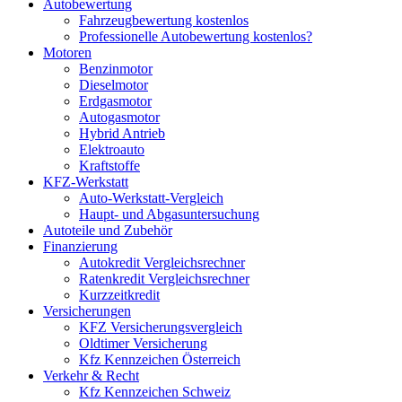
Autobewertung
Fahrzeugbewertung kostenlos
Professionelle Autobewertung kostenlos?
Motoren
Benzinmotor
Dieselmotor
Erdgasmotor
Autogasmotor
Hybrid Antrieb
Elektroauto
Kraftstoffe
KFZ-Werkstatt
Auto-Werkstatt-Vergleich
Haupt- und Abgasuntersuchung
Autoteile und Zubehör
Finanzierung
Autokredit Vergleichsrechner
Ratenkredit Vergleichsrechner
Kurzzeitkredit
Versicherungen
KFZ Versicherungsvergleich
Oldtimer Versicherung
Kfz Kennzeichen Österreich
Verkehr & Recht
Kfz Kennzeichen Schweiz