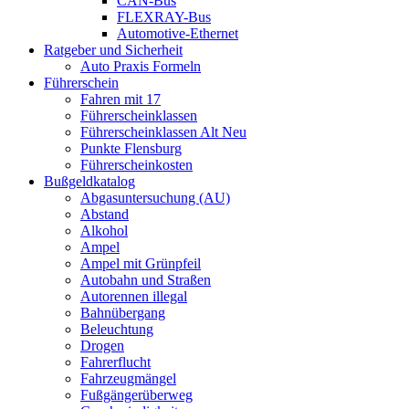
CAN-Bus
FLEXRAY-Bus
Automotive-Ethernet
Ratgeber und Sicherheit
Auto Praxis Formeln
Führerschein
Fahren mit 17
Führerscheinklassen
Führerscheinklassen Alt Neu
Punkte Flensburg
Führerscheinkosten
Bußgeldkatalog
Abgasuntersuchung (AU)
Abstand
Alkohol
Ampel
Ampel mit Grünpfeil
Autobahn und Straßen
Autorennen illegal
Bahnübergang
Beleuchtung
Drogen
Fahrerflucht
Fahrzeugmängel
Fußgängerüberweg