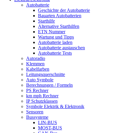
Autobatterie
Geschichte der Autobatterie
Bauarten Autobatterien
Starthilfe
Alternative Starthilfen
ETN Nummer
Wartung und Tipps
Autobatterie laden
Autobatterie austauschen
Autobatterie Tests
Autoradio
Klemmen
Kabelfarben
Leitungsquerschnitte
Auto Symbole
Berechnungen / Formeln
PS Rechner
km mph Rechner
IP Schutzklassen
Symbole Elektrik & Elektronik
Sensoren
Bussysteme
LIN-BUS
MOST-BUS