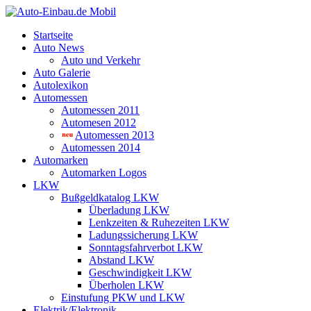
Startseite
Auto News
Auto und Verkehr
Auto Galerie
Autolexikon
Automessen
Automessen 2011
Automesen 2012
Automessen 2013
Automessen 2014
Automarken
Automarken Logos
LKW
Bußgeldkatalog LKW
Überladung LKW
Lenkzeiten & Ruhezeiten LKW
Ladungssicherung LKW
Sonntagsfahrverbot LKW
Abstand LKW
Geschwindigkeit LKW
Überholen LKW
Einstufung PKW und LKW
Elektrik/Elektronik