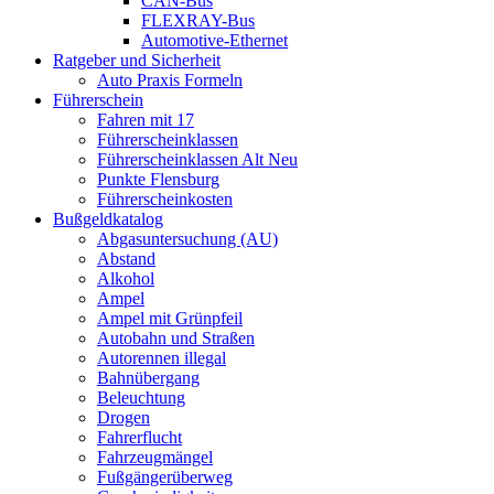
CAN-Bus
FLEXRAY-Bus
Automotive-Ethernet
Ratgeber und Sicherheit
Auto Praxis Formeln
Führerschein
Fahren mit 17
Führerscheinklassen
Führerscheinklassen Alt Neu
Punkte Flensburg
Führerscheinkosten
Bußgeldkatalog
Abgasuntersuchung (AU)
Abstand
Alkohol
Ampel
Ampel mit Grünpfeil
Autobahn und Straßen
Autorennen illegal
Bahnübergang
Beleuchtung
Drogen
Fahrerflucht
Fahrzeugmängel
Fußgängerüberweg