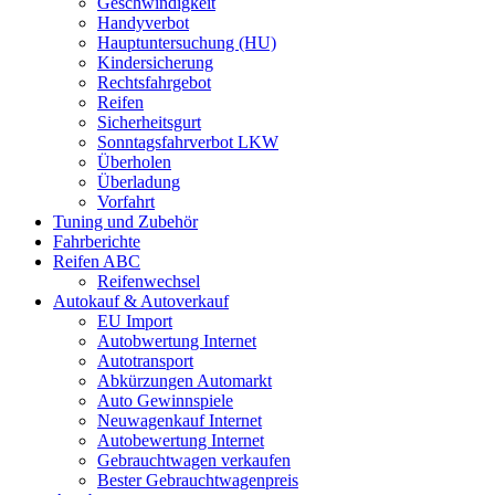
Geschwindigkeit
Handyverbot
Hauptuntersuchung (HU)
Kindersicherung
Rechtsfahrgebot
Reifen
Sicherheitsgurt
Sonntagsfahrverbot LKW
Überholen
Überladung
Vorfahrt
Tuning und Zubehör
Fahrberichte
Reifen ABC
Reifenwechsel
Autokauf & Autoverkauf
EU Import
Autobwertung Internet
Autotransport
Abkürzungen Automarkt
Auto Gewinnspiele
Neuwagenkauf Internet
Autobewertung Internet
Gebrauchtwagen verkaufen
Bester Gebrauchtwagenpreis