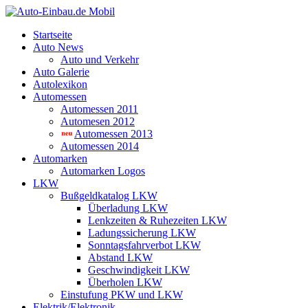
Startseite
Auto News
Auto und Verkehr
Auto Galerie
Autolexikon
Automessen
Automessen 2011
Automesen 2012
Automessen 2013
Automessen 2014
Automarken
Automarken Logos
LKW
Bußgeldkatalog LKW
Überladung LKW
Lenkzeiten & Ruhezeiten LKW
Ladungssicherung LKW
Sonntagsfahrverbot LKW
Abstand LKW
Geschwindigkeit LKW
Überholen LKW
Einstufung PKW und LKW
Elektrik/Elektronik