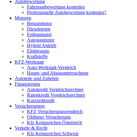
Autobewertung
Fahrzeugbewertung kostenlos
Professionelle Autobewertung kostenlos?
Motoren
Benzinmotor
Dieselmotor
Erdgasmotor
Autogasmotor
Hybrid Antrieb
Elektroauto
Kraftstoffe
KFZ-Werkstatt
Auto-Werkstatt-Vergleich
Haupt- und Abgasuntersuchung
Autoteile und Zubehör
Finanzierung
Autokredit Vergleichsrechner
Ratenkredit Vergleichsrechner
Kurzzeitkredit
Versicherungen
KFZ Versicherungsvergleich
Oldtimer Versicherung
Kfz Kennzeichen Österreich
Verkehr & Recht
Kfz Kennzeichen Schweiz