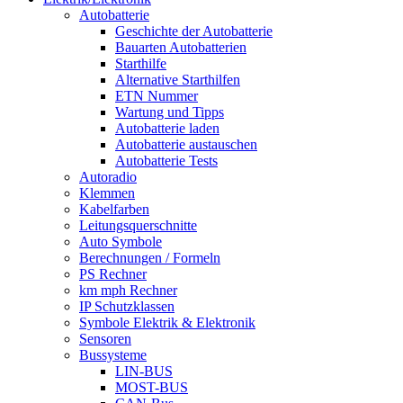
Autobatterie
Geschichte der Autobatterie
Bauarten Autobatterien
Starthilfe
Alternative Starthilfen
ETN Nummer
Wartung und Tipps
Autobatterie laden
Autobatterie austauschen
Autobatterie Tests
Autoradio
Klemmen
Kabelfarben
Leitungsquerschnitte
Auto Symbole
Berechnungen / Formeln
PS Rechner
km mph Rechner
IP Schutzklassen
Symbole Elektrik & Elektronik
Sensoren
Bussysteme
LIN-BUS
MOST-BUS