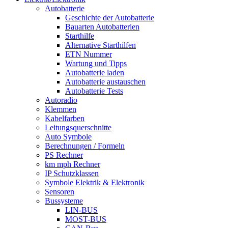
Autobatterie
Geschichte der Autobatterie
Bauarten Autobatterien
Starthilfe
Alternative Starthilfen
ETN Nummer
Wartung und Tipps
Autobatterie laden
Autobatterie austauschen
Autobatterie Tests
Autoradio
Klemmen
Kabelfarben
Leitungsquerschnitte
Auto Symbole
Berechnungen / Formeln
PS Rechner
km mph Rechner
IP Schutzklassen
Symbole Elektrik & Elektronik
Sensoren
Bussysteme
LIN-BUS
MOST-BUS