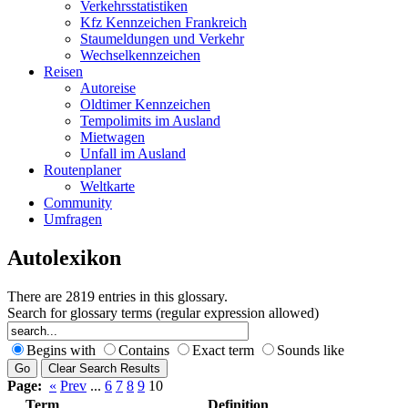
Verkehrsstatistiken
Kfz Kennzeichen Frankreich
Staumeldungen und Verkehr
Wechselkennzeichen
Reisen
Autoreise
Oldtimer Kennzeichen
Tempolimits im Ausland
Mietwagen
Unfall im Ausland
Routenplaner
Weltkarte
Community
Umfragen
Autolexikon
There are 2819 entries in this glossary.
Search for glossary terms (regular expression allowed)
Begins with
Contains
Exact term
Sounds like
Page:
«
Prev
...
6
7
8
9
10
Term
Definition