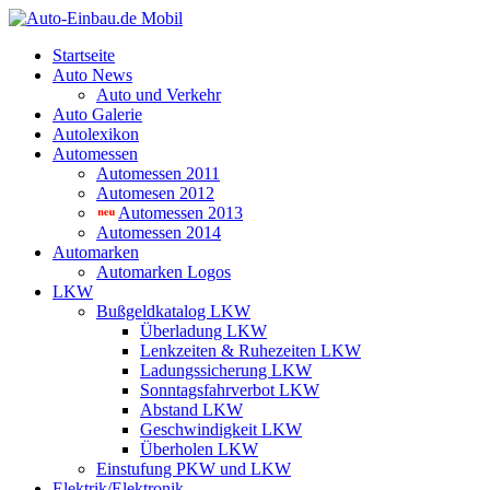
Startseite
Auto News
Auto und Verkehr
Auto Galerie
Autolexikon
Automessen
Automessen 2011
Automesen 2012
Automessen 2013
Automessen 2014
Automarken
Automarken Logos
LKW
Bußgeldkatalog LKW
Überladung LKW
Lenkzeiten & Ruhezeiten LKW
Ladungssicherung LKW
Sonntagsfahrverbot LKW
Abstand LKW
Geschwindigkeit LKW
Überholen LKW
Einstufung PKW und LKW
Elektrik/Elektronik