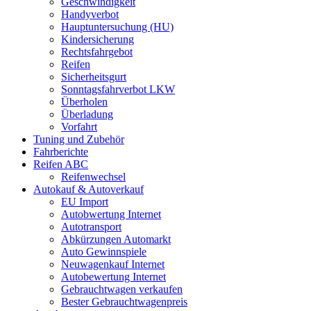
Geschwindigkeit
Handyverbot
Hauptuntersuchung (HU)
Kindersicherung
Rechtsfahrgebot
Reifen
Sicherheitsgurt
Sonntagsfahrverbot LKW
Überholen
Überladung
Vorfahrt
Tuning und Zubehör
Fahrberichte
Reifen ABC
Reifenwechsel
Autokauf & Autoverkauf
EU Import
Autobwertung Internet
Autotransport
Abkürzungen Automarkt
Auto Gewinnspiele
Neuwagenkauf Internet
Autobewertung Internet
Gebrauchtwagen verkaufen
Bester Gebrauchtwagenpreis