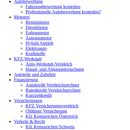
Autobewertung
Fahrzeugbewertung kostenlos
Professionelle Autobewertung kostenlos?
Motoren
Benzinmotor
Dieselmotor
Erdgasmotor
Autogasmotor
Hybrid Antrieb
Elektroauto
Kraftstoffe
KFZ-Werkstatt
Auto-Werkstatt-Vergleich
Haupt- und Abgasuntersuchung
Autoteile und Zubehör
Finanzierung
Autokredit Vergleichsrechner
Ratenkredit Vergleichsrechner
Kurzzeitkredit
Versicherungen
KFZ Versicherungsvergleich
Oldtimer Versicherung
Kfz Kennzeichen Österreich
Verkehr & Recht
Kfz Kennzeichen Schweiz