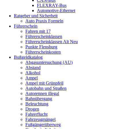
CAN-Bus
FLEXRAY-Bus
Automotive-Ethernet
Ratgeber und Sicherheit
Auto Praxis Formeln
Führerschein
Fahren mit 17
Führerscheinklassen
Führerscheinklassen Alt Neu
Punkte Flensburg
Führerscheinkosten
Bußgeldkatalog
Abgasuntersuchung (AU)
Abstand
Alkohol
Ampel
Ampel mit Grünpfeil
Autobahn und Straßen
Autorennen illegal
Bahnübergang
Beleuchtung
Drogen
Fahrerflucht
Fahrzeugmängel
Fußgängerüberweg