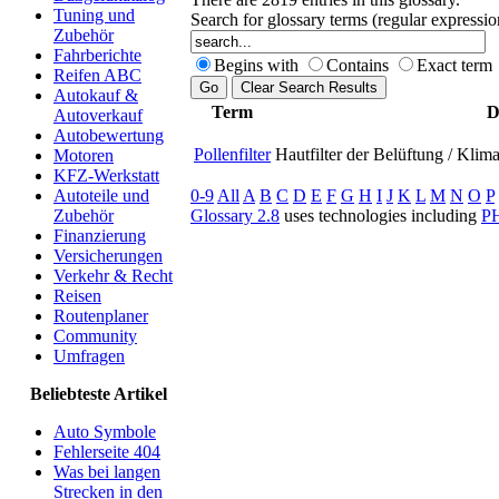
Tuning und
Search for glossary terms (regular expressi
Zubehör
Fahrberichte
Begins with
Contains
Exact term
Reifen ABC
Autokauf &
Term
D
Autoverkauf
Autobewertung
Pollenfilter
Hautfilter der Belüftung / Klim
Motoren
KFZ-Werkstatt
0-9
All
A
B
C
D
E
F
G
H
I
J
K
L
M
N
O
P
Autoteile und
Glossary 2.8
uses technologies including
P
Zubehör
Finanzierung
Versicherungen
Verkehr & Recht
Reisen
Routenplaner
Community
Umfragen
Beliebteste Artikel
Auto Symbole
Fehlerseite 404
Was bei langen
Strecken in den