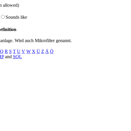
on allowed)
Sounds like
efinition
aanlage. Wird auch Mikrofilter genannt.
Q
R
S
T
U
V
W
X
Ü
Z
Ä
Ö
HP
and
SQL