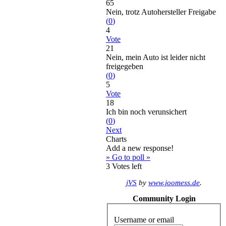
65
Nein, trotz Autohersteller Freigabe
(
0
)
4
Vote
21
Nein, mein Auto ist leider nicht
freigegeben
(
0
)
5
Vote
18
Ich bin noch verunsichert
(
0
)
Next
Charts
Add a new response!
» Go to poll »
3
Votes left
jVS
by
www.joomess.de
.
Community Login
Username or email