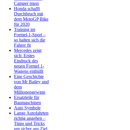
Camper muss
Honda schafft
Durchbruch mit
dem MotoGP Bike
für 2020
Training im
Formel-1-Sport –
so halten sich die
Fahrer fit
Mercedes zeigt
sich: Erstes
Eindruck des
neuen Formel 1-
Wagens enthüllt
Eine Geschichte
von Mr Bailey und
dem
Millionengewinn
Ersatzteile für
Baumaschinen
Auto Symbole
Lange Autofahrten
richtig angehen –
Tipps und Tricks
um sicher ans Ziel