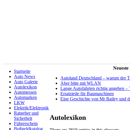
Neueste
Startseite
Auto News
Autoland Deutschland – warum der Tit
Auto Galerie
Aber bitte mit WLAN
Autolexikon
Lange Autofahrten richtig angehen – 
Automessen
Ersatzteile für Baumaschinen
Automarken
Eine Geschichte von Mr Bailey und 
LKW
Elektrik/Elektronik
Ratgeber und
Autolexikon
Sicherheit
Führerschein
Bußgeldkatalog
There are 2819 entries in this glossary.