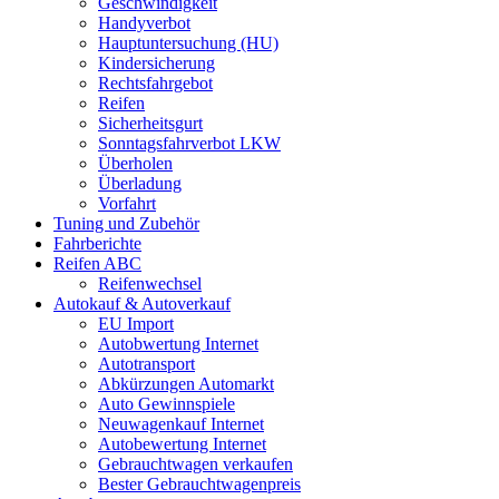
Geschwindigkeit
Handyverbot
Hauptuntersuchung (HU)
Kindersicherung
Rechtsfahrgebot
Reifen
Sicherheitsgurt
Sonntagsfahrverbot LKW
Überholen
Überladung
Vorfahrt
Tuning und Zubehör
Fahrberichte
Reifen ABC
Reifenwechsel
Autokauf & Autoverkauf
EU Import
Autobwertung Internet
Autotransport
Abkürzungen Automarkt
Auto Gewinnspiele
Neuwagenkauf Internet
Autobewertung Internet
Gebrauchtwagen verkaufen
Bester Gebrauchtwagenpreis