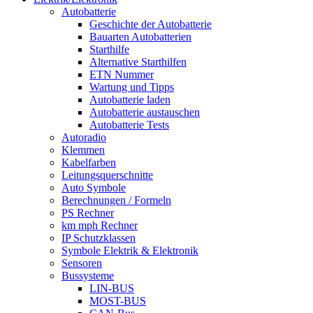
Autobatterie
Geschichte der Autobatterie
Bauarten Autobatterien
Starthilfe
Alternative Starthilfen
ETN Nummer
Wartung und Tipps
Autobatterie laden
Autobatterie austauschen
Autobatterie Tests
Autoradio
Klemmen
Kabelfarben
Leitungsquerschnitte
Auto Symbole
Berechnungen / Formeln
PS Rechner
km mph Rechner
IP Schutzklassen
Symbole Elektrik & Elektronik
Sensoren
Bussysteme
LIN-BUS
MOST-BUS