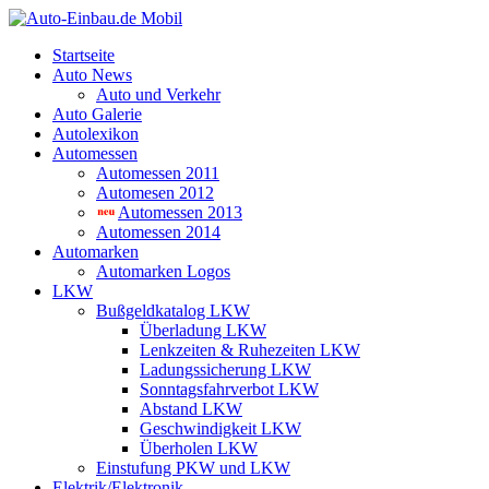
Startseite
Auto News
Auto und Verkehr
Auto Galerie
Autolexikon
Automessen
Automessen 2011
Automesen 2012
Automessen 2013
Automessen 2014
Automarken
Automarken Logos
LKW
Bußgeldkatalog LKW
Überladung LKW
Lenkzeiten & Ruhezeiten LKW
Ladungssicherung LKW
Sonntagsfahrverbot LKW
Abstand LKW
Geschwindigkeit LKW
Überholen LKW
Einstufung PKW und LKW
Elektrik/Elektronik