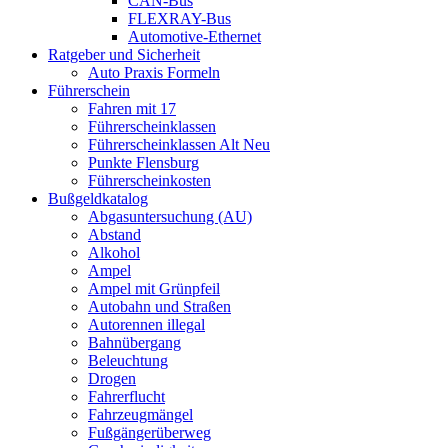
CAN-Bus
FLEXRAY-Bus
Automotive-Ethernet
Ratgeber und Sicherheit
Auto Praxis Formeln
Führerschein
Fahren mit 17
Führerscheinklassen
Führerscheinklassen Alt Neu
Punkte Flensburg
Führerscheinkosten
Bußgeldkatalog
Abgasuntersuchung (AU)
Abstand
Alkohol
Ampel
Ampel mit Grünpfeil
Autobahn und Straßen
Autorennen illegal
Bahnübergang
Beleuchtung
Drogen
Fahrerflucht
Fahrzeugmängel
Fußgängerüberweg