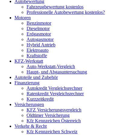
Autobewertung
Fahrzeugbewertung kostenlos
Professionelle Autobewertung kostenlos?
Motoren
Benzinmotor
Dieselmotor
Erdgasmotor
Autogasmotor
Hybrid Antrieb
Elektroauto
Kraftstoffe
KFZ-Werkstatt
Auto-Werkstatt-Vergleich
Haupt- und Abgasuntersuchung
Autoteile und Zubehör
Finanzierung
Autokredit Vergleichsrechner
Ratenkredit Vergleichsrechner
Kurzzeitkredit
Versicherungen
KFZ Versicherungsvergleich
Oldtimer Versicherung
Kfz Kennzeichen Österreich
Verkehr & Recht
Kfz Kennzeichen Schweiz