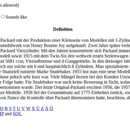
on allowed)
Sounds like
Definition
ckard mit der Produktion einer Kleinserie von Modellen mit 1-Zylin
mobilwerk von Henry Bourne Joy aufgekauft. Zwei Jahre später verle
 Packard Vierzylinder. Mit den Jahren konzentrierte sich Packard imm
ermodell sowie 1915 mit dem Twin-Six den weltweit ersten Serienwagen
und 5681 ccm, Vierradbremse und 4-Ganggetriebe. In den dreissiger Ja
ch nur solche mit 6 und hauptsächlich 8 Zylindern. Man spezialisiert
e finanziell ruinierte Marke Studebaker. 1955 bot man eine neue Mode
phase jedoch sehr kurz war. Viele Mängel liessen bei den Kunden Unz
 Folge hatte. Für Studebaker war auch keine Besserung in Sicht, sod
ernommen wurde. Der letzte Original-Packard erschien 1956, die 1957
er-Modelle. 1958 fiel der Gesamtabsatz auf 1775 Einheiten zurück, sod
 von Nance die Kontrolle über Packard übernommen hatte, beschloss, die
Q
R
S
T
U
V
W
X
Ü
Z
Ä
Ö
HP
and
SQL