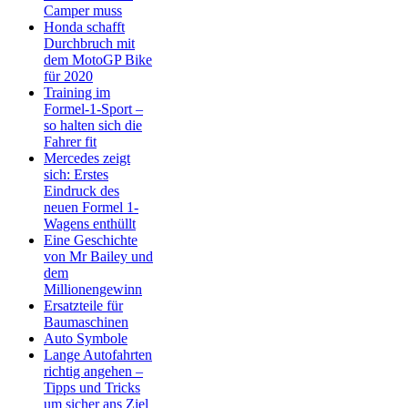
Camper muss
Honda schafft
Durchbruch mit
dem MotoGP Bike
für 2020
Training im
Formel-1-Sport –
so halten sich die
Fahrer fit
Mercedes zeigt
sich: Erstes
Eindruck des
neuen Formel 1-
Wagens enthüllt
Eine Geschichte
von Mr Bailey und
dem
Millionengewinn
Ersatzteile für
Baumaschinen
Auto Symbole
Lange Autofahrten
richtig angehen –
Tipps und Tricks
um sicher ans Ziel