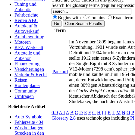
Tuning und
Search for glossary terms (regular expressi
Zubehör
Fahrberichte
Begins with
Contains
Exact term
Reifen ABC
Autokauf &
Term
Autoverkauf
Autobewertung
Im November 1899 begann James Pa
Motoren
Vorzündung. 1901 wurde sein Auto
KFZ-Werkstatt
Detroit und 1904 brachte man den
Autoteile und
stellte 1912 sein erstes 6-Zylind
Zubehör
der Single-Eight mit 8 Zylindern 
Finanzierung
V12-Motor (7298 ccm), später jedo
Versicherungen
Packard
mobile und kaufte im Juni 1954 di
Verkehr & Recht
an, deren Entwicklungs- und Prüf
Reisen
einen 80%igen Absatzrückgang zur
Routenplaner
der
Curtis Wright Corpo- ration
üb
Community
identischer Abklatsch der Studebak
Umfragen
Studebaker, die nach dem Austritt
Beliebteste Artikel
0-9
All
A
B
C
D
E
F
G
H
I
J
K
L
M
N
O
P
Auto Symbole
Glossary 2.8
uses technologies including
P
Fehlerseite 404
Was bei langen
Strecken in den