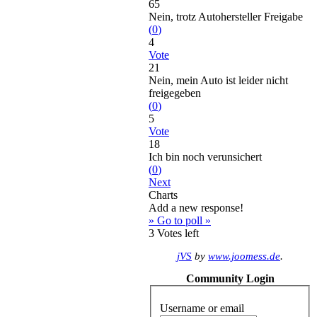
65
Nein, trotz Autohersteller Freigabe
(
0
)
4
Vote
21
Nein, mein Auto ist leider nicht
freigegeben
(
0
)
5
Vote
18
Ich bin noch verunsichert
(
0
)
Next
Charts
Add a new response!
» Go to poll »
3
Votes left
jVS
by
www.joomess.de
.
Community Login
Username or email