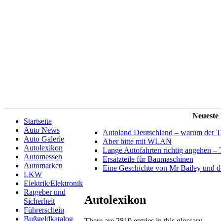
Neueste
Startseite
Auto News
Autoland Deutschland – warum der Tit
Auto Galerie
Aber bitte mit WLAN
Autolexikon
Lange Autofahrten richtig angehen – 
Automessen
Ersatzteile für Baumaschinen
Automarken
Eine Geschichte von Mr Bailey und 
LKW
Elektrik/Elektronik
Ratgeber und
Autolexikon
Sicherheit
Führerschein
Bußgeldkatalog
There are 2819 entries in this glossary.