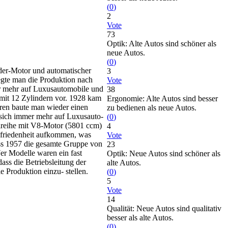
(
0
)
2
Vote
73
Optik: Alte Autos sind schöner als
neue Autos.
(
0
)
der-Motor und automatischer
3
gte man die Produktion nach
Vote
er mehr auf Luxusautomobile und
38
 mit 12 Zylindern vor. 1928 kam
Ergonomie: Alte Autos sind besser
hren baute man wieder einen
zu bedienen als neue Autos.
e sich immer mehr auf Luxusauto-
(
0
)
llreihe mit V8-Motor (5801 ccm)
4
ufriedenheit aufkommen, was
Vote
ass 1957 die gesamte Gruppe von
23
er Modelle waren ein fast
Optik: Neue Autos sind schöner als
ass die Betriebsleitung der
alte Autos.
 Produktion einzu- stellen.
(
0
)
5
Vote
14
Qualität: Neue Autos sind qualitativ
besser als alte Autos.
(
0
)