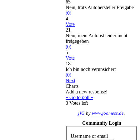
65
Nein, trotz Autohersteller Freigabe
(
0
)
4
Vote
21
Nein, mein Auto ist leider nicht
freigegeben
(
0
)
5
Vote
18
Ich bin noch verunsichert
(
0
)
Next
Charts
Add a new response!
» Go to poll »
3
Votes left
jVS
by
www.joomess.de
.
Community Login
Username or email