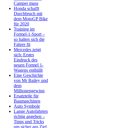
Camper muss
Honda schafft
Durchbruch mit
dem MotoGP Bike
für 2020
Training im
Formel-1-Sport –
so halten sich die
Fahrer fit
Mercedes zeigt
sich: Erstes
Eindruck des
neuen Formel 1-
Wagens enthüllt
Eine Geschichte
von Mr Bailey und
dem
Millionengewinn
Ersatzteile für
Baumaschinen
Auto Symbole
Lange Autofahrten
richtig angehen –
Tipps und Tricks
um sicher ans Ziel