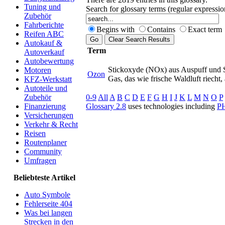
Tuning und
Search for glossary terms (regular expressi
Zubehör
Fahrberichte
Begins with
Contains
Exact term
Reifen ABC
Autokauf &
Term
Autoverkauf
Autobewertung
Stickoxyde (NOx) aus Auspuff und Sc
Motoren
Ozon
Gas, das wie frische Waldluft riech
KFZ-Werkstatt
Autoteile und
0-9
All
A
B
C
D
E
F
G
H
I
J
K
L
M
N
O
P
Zubehör
Glossary 2.8
uses technologies including
P
Finanzierung
Versicherungen
Verkehr & Recht
Reisen
Routenplaner
Community
Umfragen
Beliebteste Artikel
Auto Symbole
Fehlerseite 404
Was bei langen
Strecken in den