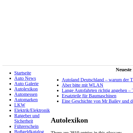
Neueste
Startseite
Auto News
Autoland Deutschland – warum der Tit
Auto Galerie
Aber bitte mit WLAN
Autolexikon
Lange Autofahrten richtig angehen – 
Automessen
Ersatzteile für Baumaschinen
Automarken
Eine Geschichte von Mr Bailey und 
LKW
Elektrik/Elektronik
Ratgeber und
Autolexikon
Sicherheit
Führerschein
Bußgeldkatalog
There are 2819 entries in this glossary.