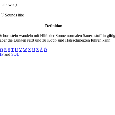
on allowed)
Sounds like
Definition
hornstein wandeln mit Hilfe der Sonne normalen Sauer- stoff in giftig
t, aber die Lungen reizt und zu Kopf- und Halsschmerzen führen kann.
Q
R
S
T
U
V
W
X
Ü
Z
Ä
Ö
HP
and
SQL