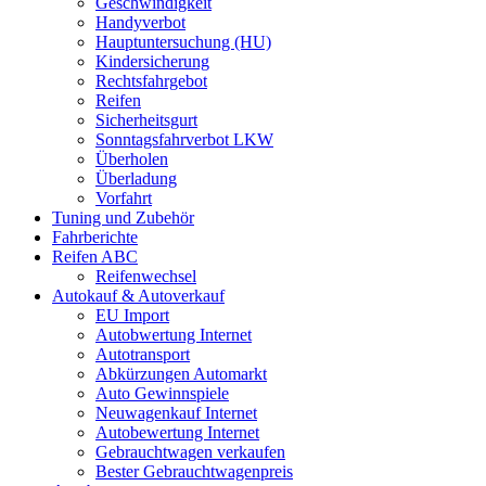
Geschwindigkeit
Handyverbot
Hauptuntersuchung (HU)
Kindersicherung
Rechtsfahrgebot
Reifen
Sicherheitsgurt
Sonntagsfahrverbot LKW
Überholen
Überladung
Vorfahrt
Tuning und Zubehör
Fahrberichte
Reifen ABC
Reifenwechsel
Autokauf & Autoverkauf
EU Import
Autobwertung Internet
Autotransport
Abkürzungen Automarkt
Auto Gewinnspiele
Neuwagenkauf Internet
Autobewertung Internet
Gebrauchtwagen verkaufen
Bester Gebrauchtwagenpreis