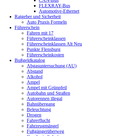
CAN-Bus
FLEXRAY-Bus
Automotive-Ethernet
Ratgeber und Sicherheit
Auto Praxis Formeln
Führerschein
Fahren mit 17
Führerscheinklassen
Führerscheinklassen Alt Neu
Punkte Flensburg
Führerscheinkosten
Bußgeldkatalog
Abgasuntersuchung (AU)
Abstand
Alkohol
Ampel
Ampel mit Grünpfeil
Autobahn und Straßen
Autorennen illegal
Bahnübergang
Beleuchtung
Drogen
Fahrerflucht
Fahrzeugmängel
Fußgängerüberweg