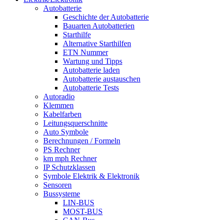
Autobatterie
Geschichte der Autobatterie
Bauarten Autobatterien
Starthilfe
Alternative Starthilfen
ETN Nummer
Wartung und Tipps
Autobatterie laden
Autobatterie austauschen
Autobatterie Tests
Autoradio
Klemmen
Kabelfarben
Leitungsquerschnitte
Auto Symbole
Berechnungen / Formeln
PS Rechner
km mph Rechner
IP Schutzklassen
Symbole Elektrik & Elektronik
Sensoren
Bussysteme
LIN-BUS
MOST-BUS