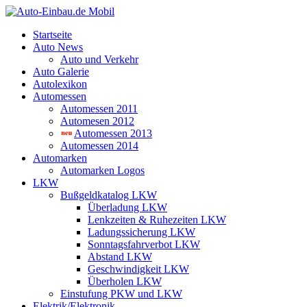
Startseite
Auto News
Auto und Verkehr
Auto Galerie
Autolexikon
Automessen
Automessen 2011
Automesen 2012
Automessen 2013
Automessen 2014
Automarken
Automarken Logos
LKW
Bußgeldkatalog LKW
Überladung LKW
Lenkzeiten & Ruhezeiten LKW
Ladungssicherung LKW
Sonntagsfahrverbot LKW
Abstand LKW
Geschwindigkeit LKW
Überholen LKW
Einstufung PKW und LKW
Elektrik/Elektronik