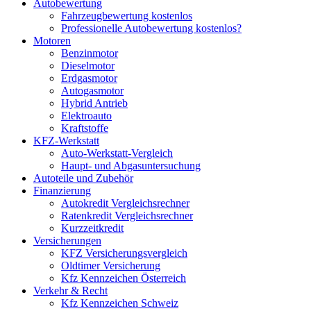
Autobewertung
Fahrzeugbewertung kostenlos
Professionelle Autobewertung kostenlos?
Motoren
Benzinmotor
Dieselmotor
Erdgasmotor
Autogasmotor
Hybrid Antrieb
Elektroauto
Kraftstoffe
KFZ-Werkstatt
Auto-Werkstatt-Vergleich
Haupt- und Abgasuntersuchung
Autoteile und Zubehör
Finanzierung
Autokredit Vergleichsrechner
Ratenkredit Vergleichsrechner
Kurzzeitkredit
Versicherungen
KFZ Versicherungsvergleich
Oldtimer Versicherung
Kfz Kennzeichen Österreich
Verkehr & Recht
Kfz Kennzeichen Schweiz