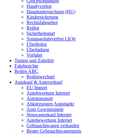
Geschwindigkeit
Handyverbot
Hauptuntersuchung (HU)
Kindersicherung
Rechtsfahrgebot
Reifen
Sicherheitsgurt
Sonntagsfahrverbot LKW
Überholen
Überladung
Vorfahrt
Tuning und Zubehör
Fahrberichte
Reifen ABC
Reifenwechsel
Autokauf & Autoverkauf
EU Import
Autobwertung Internet
Autotransport
Abkürzungen Automarkt
Auto Gewinnspiele
Neuwagenkauf Internet
Autobewertung Internet
Gebrauchtwagen verkaufen
Bester Gebrauchtwagenpreis