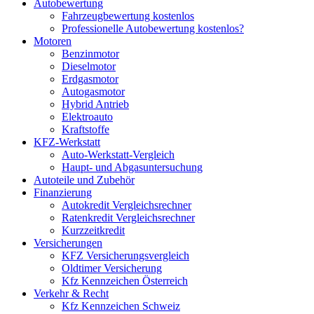
Autobewertung
Fahrzeugbewertung kostenlos
Professionelle Autobewertung kostenlos?
Motoren
Benzinmotor
Dieselmotor
Erdgasmotor
Autogasmotor
Hybrid Antrieb
Elektroauto
Kraftstoffe
KFZ-Werkstatt
Auto-Werkstatt-Vergleich
Haupt- und Abgasuntersuchung
Autoteile und Zubehör
Finanzierung
Autokredit Vergleichsrechner
Ratenkredit Vergleichsrechner
Kurzzeitkredit
Versicherungen
KFZ Versicherungsvergleich
Oldtimer Versicherung
Kfz Kennzeichen Österreich
Verkehr & Recht
Kfz Kennzeichen Schweiz