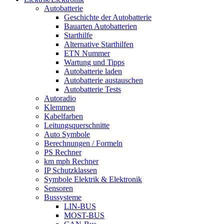
Autobatterie
Geschichte der Autobatterie
Bauarten Autobatterien
Starthilfe
Alternative Starthilfen
ETN Nummer
Wartung und Tipps
Autobatterie laden
Autobatterie austauschen
Autobatterie Tests
Autoradio
Klemmen
Kabelfarben
Leitungsquerschnitte
Auto Symbole
Berechnungen / Formeln
PS Rechner
km mph Rechner
IP Schutzklassen
Symbole Elektrik & Elektronik
Sensoren
Bussysteme
LIN-BUS
MOST-BUS