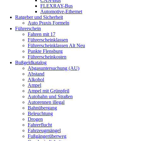
CAN-Bus
FLEXRAY-Bus
Automotive-Ethernet
Ratgeber und Sicherheit
Auto Praxis Formeln
Führerschein
Fahren mit 17
Führerscheinklassen
Führerscheinklassen Alt Neu
Punkte Flensburg
Führerscheinkosten
Bußgeldkatalog
Abgasuntersuchung (AU)
Abstand
Alkohol
Ampel
Ampel mit Grünpfeil
Autobahn und Straßen
Autorennen illegal
Bahnübergang
Beleuchtung
Drogen
Fahrerflucht
Fahrzeugmängel
Fußgängerüberweg