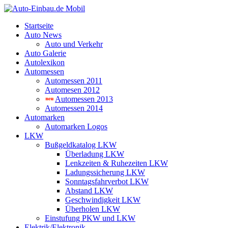
Startseite
Auto News
Auto und Verkehr
Auto Galerie
Autolexikon
Automessen
Automessen 2011
Automesen 2012
Automessen 2013
Automessen 2014
Automarken
Automarken Logos
LKW
Bußgeldkatalog LKW
Überladung LKW
Lenkzeiten & Ruhezeiten LKW
Ladungssicherung LKW
Sonntagsfahrverbot LKW
Abstand LKW
Geschwindigkeit LKW
Überholen LKW
Einstufung PKW und LKW
Elektrik/Elektronik