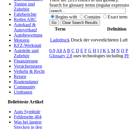
Tuning und
Search for glossary terms (regular expressi
Zubehör
Fahrberichte
Begins with
Contains
Exact term
Reifen ABC
Autokauf &
Term
Definition
Autoverkauf
Autobewertung
Ladedruck
Druck der vorverdichteten Luft
Motoren
KFZ-Werkstatt
0-9
All
A
B
C
D
E
F
G
H
I
J
K
L
M
N
O
P
Autoteile und
Glossary 2.8
uses technologies including
P
Zubehör
Finanzierung
Versicherungen
Verkehr & Recht
Reisen
Routenplaner
Community
Umfragen
Beliebteste Artikel
Auto Symbole
Fehlerseite 404
Was bei langen
Strecken in den