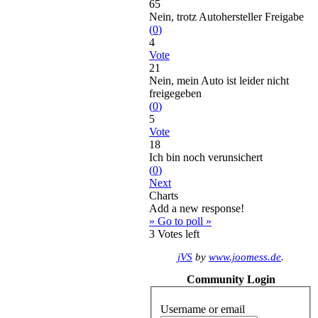
65
Nein, trotz Autohersteller Freigabe
(
0
)
4
Vote
21
Nein, mein Auto ist leider nicht
freigegeben
(
0
)
5
Vote
18
Ich bin noch verunsichert
(
0
)
Next
Charts
Add a new response!
» Go to poll »
3
Votes left
jVS
by
www.joomess.de
.
Community Login
Username or email