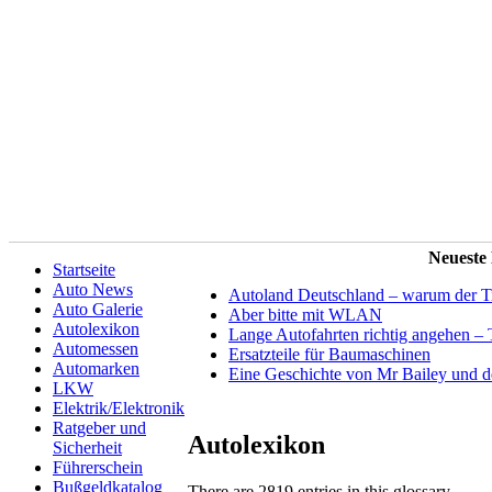
Neueste
Startseite
Auto News
Autoland Deutschland – warum der Tit
Auto Galerie
Aber bitte mit WLAN
Autolexikon
Lange Autofahrten richtig angehen – 
Automessen
Ersatzteile für Baumaschinen
Automarken
Eine Geschichte von Mr Bailey und 
LKW
Elektrik/Elektronik
Ratgeber und
Autolexikon
Sicherheit
Führerschein
Bußgeldkatalog
There are 2819 entries in this glossary.