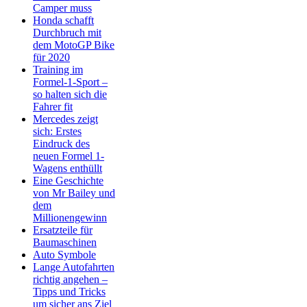
Camper muss
Honda schafft
Durchbruch mit
dem MotoGP Bike
für 2020
Training im
Formel-1-Sport –
so halten sich die
Fahrer fit
Mercedes zeigt
sich: Erstes
Eindruck des
neuen Formel 1-
Wagens enthüllt
Eine Geschichte
von Mr Bailey und
dem
Millionengewinn
Ersatzteile für
Baumaschinen
Auto Symbole
Lange Autofahrten
richtig angehen –
Tipps und Tricks
um sicher ans Ziel