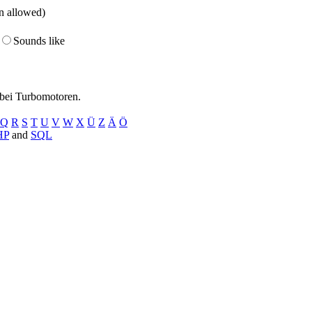
on allowed)
Sounds like
 bei Turbomotoren.
Q
R
S
T
U
V
W
X
Ü
Z
Ä
Ö
HP
and
SQL