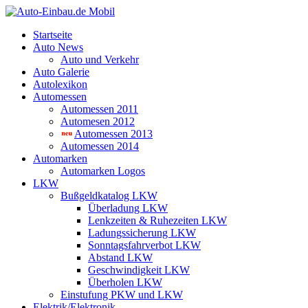
Startseite
Auto News
Auto und Verkehr
Auto Galerie
Autolexikon
Automessen
Automessen 2011
Automesen 2012
Automessen 2013
Automessen 2014
Automarken
Automarken Logos
LKW
Bußgeldkatalog LKW
Überladung LKW
Lenkzeiten & Ruhezeiten LKW
Ladungssicherung LKW
Sonntagsfahrverbot LKW
Abstand LKW
Geschwindigkeit LKW
Überholen LKW
Einstufung PKW und LKW
Elektrik/Elektronik