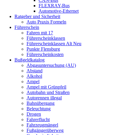
CAN-Bus
FLEXRAY-Bus
Automotive-Ethernet
Ratgeber und Sicherheit
Auto Praxis Formeln
Führerschein
Fahren mit 17
Führerscheinklassen
Führerscheinklassen Alt Neu
Punkte Flensburg
Führerscheinkosten
Bußgeldkatalog
Abgasuntersuchung (AU)
Abstand
Alkohol
Ampel
Ampel mit Grünpfeil
Autobahn und Straßen
Autorennen illegal
Bahnübergang
Beleuchtung
Drogen
Fahrerflucht
Fahrzeugmängel
Fußgängerüberweg