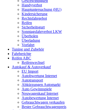
Geschwindigkeit
Handyverbot
Hauptuntersuchung (HU)
Kindersicherung
Rechtsfahrgebot
Reifen
Sicherheitsgurt
Sonntagsfahrverbot LKW
Überholen
Überladung
Vorfahrt
Tuning und Zubehör
Fahrberichte
Reifen ABC
Reifenwechsel
Autokauf & Autoverkauf
EU Import
Autobwertung Internet
Autotransport
Abkürzungen Automarkt
Auto Gewinnspiele
Neuwagenkauf Internet
Autobewertung Internet
Gebrauchtwagen verkaufen
Bester Gebrauchtwagenpreis