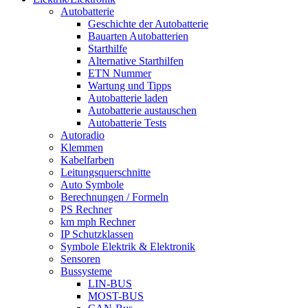
Autobatterie
Geschichte der Autobatterie
Bauarten Autobatterien
Starthilfe
Alternative Starthilfen
ETN Nummer
Wartung und Tipps
Autobatterie laden
Autobatterie austauschen
Autobatterie Tests
Autoradio
Klemmen
Kabelfarben
Leitungsquerschnitte
Auto Symbole
Berechnungen / Formeln
PS Rechner
km mph Rechner
IP Schutzklassen
Symbole Elektrik & Elektronik
Sensoren
Bussysteme
LIN-BUS
MOST-BUS