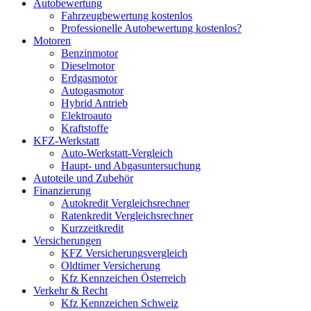
Autobewertung
Fahrzeugbewertung kostenlos
Professionelle Autobewertung kostenlos?
Motoren
Benzinmotor
Dieselmotor
Erdgasmotor
Autogasmotor
Hybrid Antrieb
Elektroauto
Kraftstoffe
KFZ-Werkstatt
Auto-Werkstatt-Vergleich
Haupt- und Abgasuntersuchung
Autoteile und Zubehör
Finanzierung
Autokredit Vergleichsrechner
Ratenkredit Vergleichsrechner
Kurzzeitkredit
Versicherungen
KFZ Versicherungsvergleich
Oldtimer Versicherung
Kfz Kennzeichen Österreich
Verkehr & Recht
Kfz Kennzeichen Schweiz