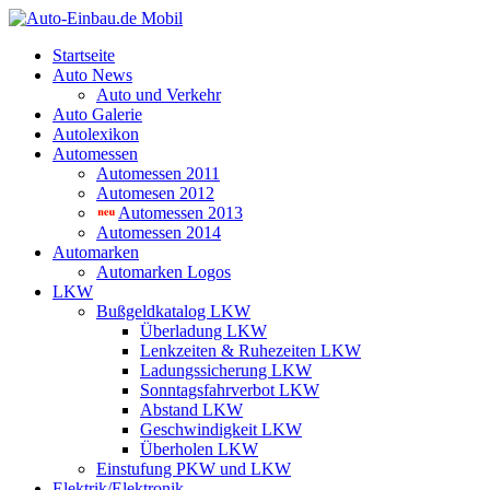
Startseite
Auto News
Auto und Verkehr
Auto Galerie
Autolexikon
Automessen
Automessen 2011
Automesen 2012
Automessen 2013
Automessen 2014
Automarken
Automarken Logos
LKW
Bußgeldkatalog LKW
Überladung LKW
Lenkzeiten & Ruhezeiten LKW
Ladungssicherung LKW
Sonntagsfahrverbot LKW
Abstand LKW
Geschwindigkeit LKW
Überholen LKW
Einstufung PKW und LKW
Elektrik/Elektronik