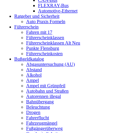
CAN-Bus
FLEXRAY-Bus
Automotive-Ethernet
Ratgeber und Sicherheit
Auto Praxis Formeln
Führerschein
Fahren mit 17
Führerscheinklassen
Führerscheinklassen Alt Neu
Punkte Flensburg
Führerscheinkosten
Bußgeldkatalog
Abgasuntersuchung (AU)
Abstand
Alkohol
Ampel
Ampel mit Grünpfeil
Autobahn und Straßen
Autorennen illegal
Bahnübergang
Beleuchtung
Drogen
Fahrerflucht
Fahrzeugmängel
Fußgängerüberweg