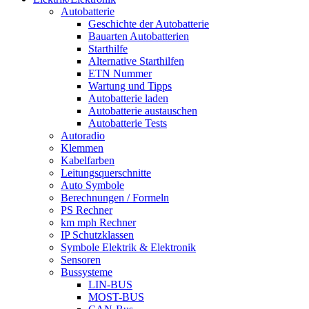
Autobatterie
Geschichte der Autobatterie
Bauarten Autobatterien
Starthilfe
Alternative Starthilfen
ETN Nummer
Wartung und Tipps
Autobatterie laden
Autobatterie austauschen
Autobatterie Tests
Autoradio
Klemmen
Kabelfarben
Leitungsquerschnitte
Auto Symbole
Berechnungen / Formeln
PS Rechner
km mph Rechner
IP Schutzklassen
Symbole Elektrik & Elektronik
Sensoren
Bussysteme
LIN-BUS
MOST-BUS