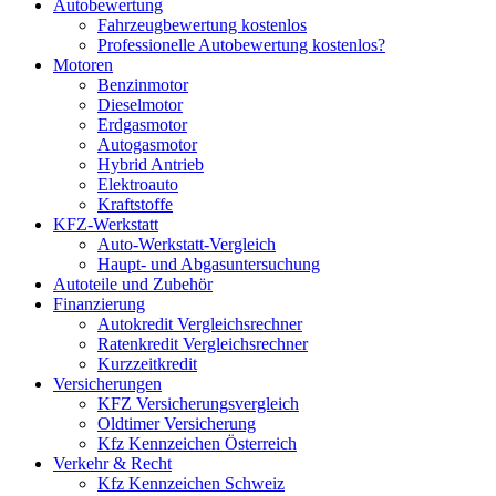
Autobewertung
Fahrzeugbewertung kostenlos
Professionelle Autobewertung kostenlos?
Motoren
Benzinmotor
Dieselmotor
Erdgasmotor
Autogasmotor
Hybrid Antrieb
Elektroauto
Kraftstoffe
KFZ-Werkstatt
Auto-Werkstatt-Vergleich
Haupt- und Abgasuntersuchung
Autoteile und Zubehör
Finanzierung
Autokredit Vergleichsrechner
Ratenkredit Vergleichsrechner
Kurzzeitkredit
Versicherungen
KFZ Versicherungsvergleich
Oldtimer Versicherung
Kfz Kennzeichen Österreich
Verkehr & Recht
Kfz Kennzeichen Schweiz