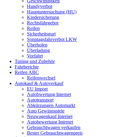
Geschwindigkeit
Handyverbot
Hauptuntersuchung (HU)
Kindersicherung
Rechtsfahrgebot
Reifen
Sicherheitsgurt
Sonntagsfahrverbot LKW
Überholen
Überladung
Vorfahrt
Tuning und Zubehör
Fahrberichte
Reifen ABC
Reifenwechsel
Autokauf & Autoverkauf
EU Import
Autobwertung Internet
Autotransport
Abkürzungen Automarkt
Auto Gewinnspiele
Neuwagenkauf Internet
Autobewertung Internet
Gebrauchtwagen verkaufen
Bester Gebrauchtwagenpreis