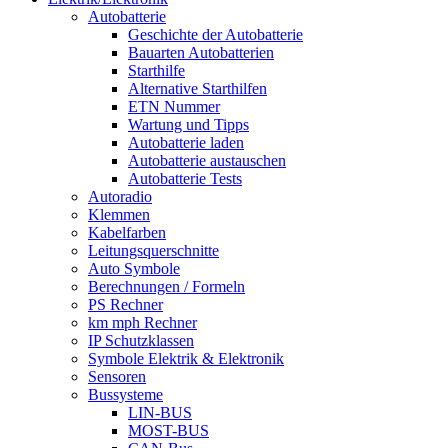
Autobatterie
Geschichte der Autobatterie
Bauarten Autobatterien
Starthilfe
Alternative Starthilfen
ETN Nummer
Wartung und Tipps
Autobatterie laden
Autobatterie austauschen
Autobatterie Tests
Autoradio
Klemmen
Kabelfarben
Leitungsquerschnitte
Auto Symbole
Berechnungen / Formeln
PS Rechner
km mph Rechner
IP Schutzklassen
Symbole Elektrik & Elektronik
Sensoren
Bussysteme
LIN-BUS
MOST-BUS