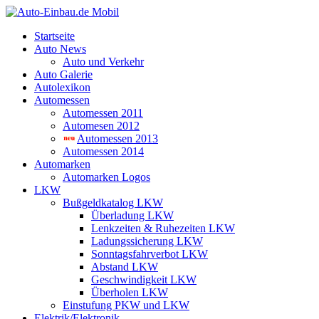
Startseite
Auto News
Auto und Verkehr
Auto Galerie
Autolexikon
Automessen
Automessen 2011
Automesen 2012
Automessen 2013
Automessen 2014
Automarken
Automarken Logos
LKW
Bußgeldkatalog LKW
Überladung LKW
Lenkzeiten & Ruhezeiten LKW
Ladungssicherung LKW
Sonntagsfahrverbot LKW
Abstand LKW
Geschwindigkeit LKW
Überholen LKW
Einstufung PKW und LKW
Elektrik/Elektronik