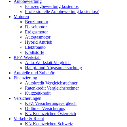
Autobewertung
Fahrzeugbewertung kostenlos
Professionelle Autobewertung kostenlos?
Motoren
Benzinmotor
Dieselmotor
Erdgasmotor
Autogasmotor
Hybrid Antrieb
Elektroauto
Kraftstoffe
KFZ-Werkstatt
Auto-Werkstatt-Vergleich
Haupt- und Abgasuntersuchung
Autoteile und Zubehör
Finanzierung
Autokredit Vergleichsrechner
Ratenkredit Vergleichsrechner
Kurzzeitkredit
Versicherungen
KFZ Versicherungsvergleich
Oldtimer Versicherung
Kfz Kennzeichen Österreich
Verkehr & Recht
Kfz Kennzeichen Schweiz