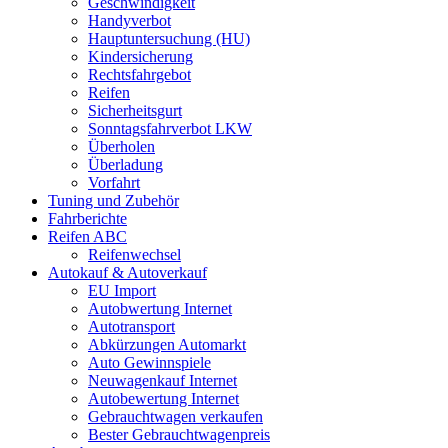
Geschwindigkeit
Handyverbot
Hauptuntersuchung (HU)
Kindersicherung
Rechtsfahrgebot
Reifen
Sicherheitsgurt
Sonntagsfahrverbot LKW
Überholen
Überladung
Vorfahrt
Tuning und Zubehör
Fahrberichte
Reifen ABC
Reifenwechsel
Autokauf & Autoverkauf
EU Import
Autobwertung Internet
Autotransport
Abkürzungen Automarkt
Auto Gewinnspiele
Neuwagenkauf Internet
Autobewertung Internet
Gebrauchtwagen verkaufen
Bester Gebrauchtwagenpreis