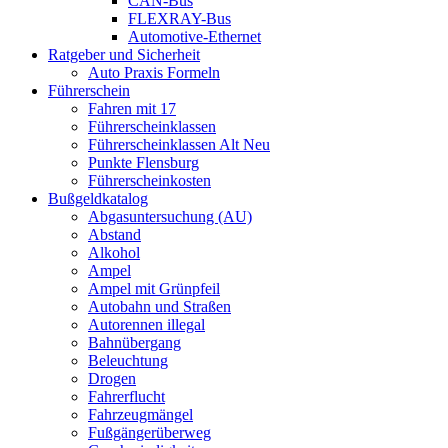
CAN-Bus
FLEXRAY-Bus
Automotive-Ethernet
Ratgeber und Sicherheit
Auto Praxis Formeln
Führerschein
Fahren mit 17
Führerscheinklassen
Führerscheinklassen Alt Neu
Punkte Flensburg
Führerscheinkosten
Bußgeldkatalog
Abgasuntersuchung (AU)
Abstand
Alkohol
Ampel
Ampel mit Grünpfeil
Autobahn und Straßen
Autorennen illegal
Bahnübergang
Beleuchtung
Drogen
Fahrerflucht
Fahrzeugmängel
Fußgängerüberweg