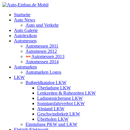
Startseite
Auto News
Auto und Verkehr
Auto Galerie
Autolexikon
Automessen
Automessen 2011
Automesen 2012
Automessen 2013
Automessen 2014
Automarken
Automarken Logos
LKW
Bußgeldkatalog LKW
Überladung LKW
Lenkzeiten & Ruhezeiten LKW
Ladungssicherung LKW
Sonntagsfahrverbot LKW
Abstand LKW
Geschwindigkeit LKW
Überholen LKW
Einstufung PKW und LKW
Elektrik/Elektronik