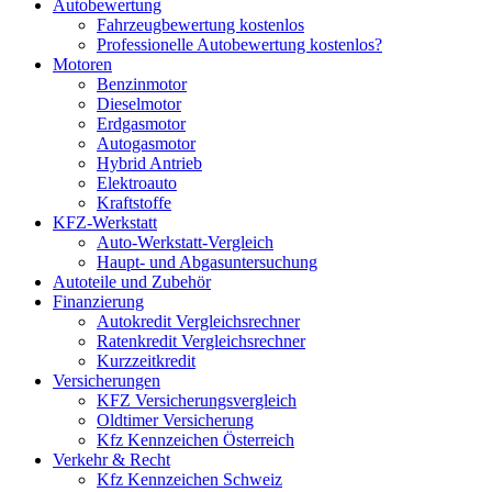
Autobewertung
Fahrzeugbewertung kostenlos
Professionelle Autobewertung kostenlos?
Motoren
Benzinmotor
Dieselmotor
Erdgasmotor
Autogasmotor
Hybrid Antrieb
Elektroauto
Kraftstoffe
KFZ-Werkstatt
Auto-Werkstatt-Vergleich
Haupt- und Abgasuntersuchung
Autoteile und Zubehör
Finanzierung
Autokredit Vergleichsrechner
Ratenkredit Vergleichsrechner
Kurzzeitkredit
Versicherungen
KFZ Versicherungsvergleich
Oldtimer Versicherung
Kfz Kennzeichen Österreich
Verkehr & Recht
Kfz Kennzeichen Schweiz