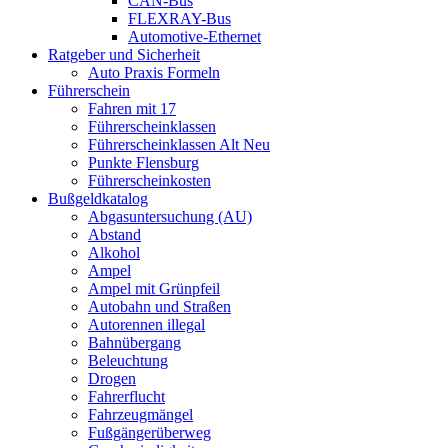
CAN-Bus
FLEXRAY-Bus
Automotive-Ethernet
Ratgeber und Sicherheit
Auto Praxis Formeln
Führerschein
Fahren mit 17
Führerscheinklassen
Führerscheinklassen Alt Neu
Punkte Flensburg
Führerscheinkosten
Bußgeldkatalog
Abgasuntersuchung (AU)
Abstand
Alkohol
Ampel
Ampel mit Grünpfeil
Autobahn und Straßen
Autorennen illegal
Bahnübergang
Beleuchtung
Drogen
Fahrerflucht
Fahrzeugmängel
Fußgängerüberweg