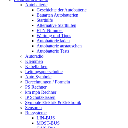
Autobatterie
Geschichte der Autobatterie
Bauarten Autobatterien
Starthilfe
Alternative Starthilfen
ETN Nummer
Wartung und Tipps
Autobatterie laden
Autobatterie austauschen
Autobatterie Tests
Autoradio
Klemmen
Kabelfarben
Leitungsquerschnitte
Auto Symbole
Berechnungen / Formeln
PS Rechner
km mph Rechner
IP Schutzklassen
Symbole Elektrik & Elektronik
Sensoren
Bussysteme
LIN-BUS
MOST-BUS