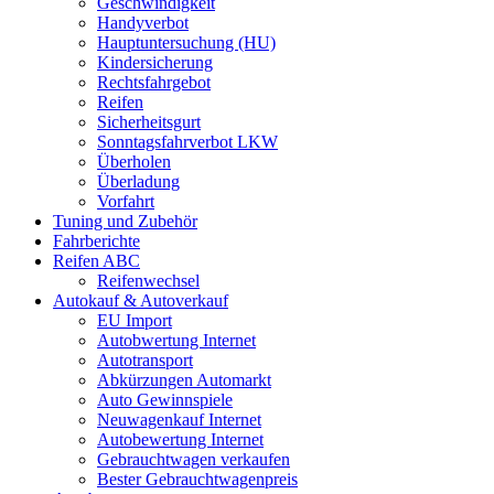
Geschwindigkeit
Handyverbot
Hauptuntersuchung (HU)
Kindersicherung
Rechtsfahrgebot
Reifen
Sicherheitsgurt
Sonntagsfahrverbot LKW
Überholen
Überladung
Vorfahrt
Tuning und Zubehör
Fahrberichte
Reifen ABC
Reifenwechsel
Autokauf & Autoverkauf
EU Import
Autobwertung Internet
Autotransport
Abkürzungen Automarkt
Auto Gewinnspiele
Neuwagenkauf Internet
Autobewertung Internet
Gebrauchtwagen verkaufen
Bester Gebrauchtwagenpreis