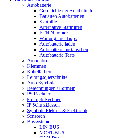
Autobatterie
Geschichte der Autobatterie
Bauarten Autobatterien
Starthilfe
Alternative Starthilfen
ETN Nummer
Wartung und Tipps
Autobatterie laden
Autobatterie austauschen
Autobatterie Tests
Autoradio
Klemmen
Kabelfarben
Leitungsquerschnitte
Auto Symbole
Berechnungen / Formeln
PS Rechner
km mph Rechner
IP Schutzklassen
Symbole Elektrik & Elektronik
Sensoren
Bussysteme
LIN-BUS
MOST-BUS