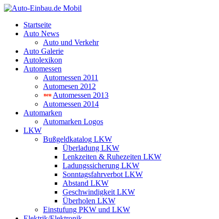
Startseite
Auto News
Auto und Verkehr
Auto Galerie
Autolexikon
Automessen
Automessen 2011
Automesen 2012
Automessen 2013
Automessen 2014
Automarken
Automarken Logos
LKW
Bußgeldkatalog LKW
Überladung LKW
Lenkzeiten & Ruhezeiten LKW
Ladungssicherung LKW
Sonntagsfahrverbot LKW
Abstand LKW
Geschwindigkeit LKW
Überholen LKW
Einstufung PKW und LKW
Elektrik/Elektronik