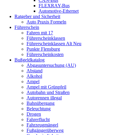
CAN-Bus
FLEXRAY-Bus
Automotive-Ethernet
Ratgeber und Sicherheit
Auto Praxis Formeln
Führerschein
Fahren mit 17
Führerscheinklassen
Führerscheinklassen Alt Neu
Punkte Flensburg
Führerscheinkosten
Bußgeldkatalog
Abgasuntersuchung (AU)
Abstand
Alkohol
Ampel
Ampel mit Grünpfeil
Autobahn und Straßen
Autorennen illegal
Bahnübergang
Beleuchtung
Drogen
Fahrerflucht
Fahrzeugmängel
Fußgängerüberweg