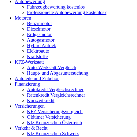
Autobewertung
Fahrzeugbewertung kostenlos
Professionelle Autobewertung kostenlos?
Motoren
Benzinmotor
Dieselmotor
Erdgasmotor
Autogasmotor
Hybrid Antrieb
Elektroauto
Kraftstoffe
KFZ-Werkstatt
Auto-Werkstatt-Vergleich
Haupt- und Abgasuntersuchung
Autoteile und Zubehör
Finanzierung
Autokredit Vergleichsrechner
Ratenkredit Vergleichsrechner
Kurzzeitkredit
Versicherungen
KFZ Versicherungsvergleich
Oldtimer Versicherung
Kfz Kennzeichen Österreich
Verkehr & Recht
Kfz Kennzeichen Schweiz