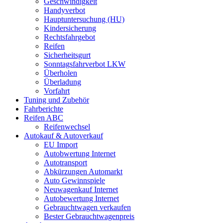
Geschwindigkeit
Handyverbot
Hauptuntersuchung (HU)
Kindersicherung
Rechtsfahrgebot
Reifen
Sicherheitsgurt
Sonntagsfahrverbot LKW
Überholen
Überladung
Vorfahrt
Tuning und Zubehör
Fahrberichte
Reifen ABC
Reifenwechsel
Autokauf & Autoverkauf
EU Import
Autobwertung Internet
Autotransport
Abkürzungen Automarkt
Auto Gewinnspiele
Neuwagenkauf Internet
Autobewertung Internet
Gebrauchtwagen verkaufen
Bester Gebrauchtwagenpreis