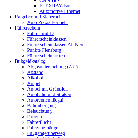
CAN-Bus
FLEXRAY-Bus
Automotive-Ethernet
Ratgeber und Sicherheit
Auto Praxis Formeln
Führerschein
Fahren mit 17
Führerscheinklassen
Führerscheinklassen Alt Neu
Punkte Flensburg
Führerscheinkosten
Bußgeldkatalog
Abgasuntersuchung (AU)
Abstand
Alkohol
Ampel
Ampel mit Grünpfeil
Autobahn und Straßen
Autorennen illegal
Bahnübergang
Beleuchtung
Drogen
Fahrerflucht
Fahrzeugmängel
Fußgängerüberweg