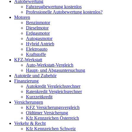
Autobewertung
Fahrzeugbewertung kostenlos
Professionelle Autobewertung kostenlos?
Motoren
Benzinmotor
Dieselmotor
Erdgasmotor
Autogasmotor
Hybrid Antrieb
Elektroauto
Kraftstoffe
KFZ-Werkstatt
Auto-Werkstatt-Vergleich
Haupt- und Abgasuntersuchung
Autoteile und Zubehör
Finanzierung
Autokredit Vergleichsrechner
Ratenkredit Vergleichsrechner
Kurzzeitkredit
Versicherungen
KFZ Versicherungsvergleich
Oldtimer Versicherung
Kfz Kennzeichen Österreich
Verkehr & Recht
Kfz Kennzeichen Schweiz