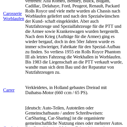
vertreten: Alfa Romeo, Bentley, Buick, Bugatti,
Cadillac, Delahaye, Ford, Peugeot, Renault, Packard
Rolls Royce und viele mehr wurden als Chassis nach
Carosserie
Worblaufen geliefert und nach den Spezialwünschen
Worblaufen
der Kund- schaft eingekleidet. Aber auch
Nutzfahrzeuge und Spezialfahrzeuge für die PTT und
die Armee sowie Krankenwagen wurden hergestellt.
Nach dem Krieg (Aufträge für die Armee) ging es
wieder bergauf, doch in den 50er Jahren wurde es
immer schwieriger, Fabrikate für den Spezial-Aufbau
zu finden. So verliess 1955 ein Rolls Royce Phantom
III als letztes Fahrzeug die Werkhallen in Worblaufen.
Bis 1983 die Liegenschaft an die PTT verkauft wurde,
wandte man sich dem Bau und der Reparatur von
Nutzfahrzeugen zu.
Verkleidetes, in Holland gebautes Dreirad mit
Carrer
Daihatsu-Motor (660 ccm / 65 PS).
[deutsch: Auto-Teilen, Autoteilen oder
Gemeinschaftsauto / andere Schreibweisen:
CarSharing, Car-Sharing] ist die organisierte
gemeinschaftliche Nutzung eines oder mehrerer Autos.