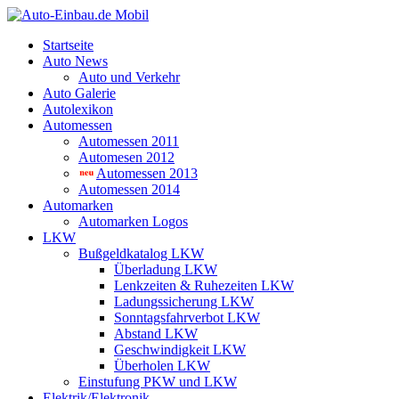
Startseite
Auto News
Auto und Verkehr
Auto Galerie
Autolexikon
Automessen
Automessen 2011
Automesen 2012
Automessen 2013
Automessen 2014
Automarken
Automarken Logos
LKW
Bußgeldkatalog LKW
Überladung LKW
Lenkzeiten & Ruhezeiten LKW
Ladungssicherung LKW
Sonntagsfahrverbot LKW
Abstand LKW
Geschwindigkeit LKW
Überholen LKW
Einstufung PKW und LKW
Elektrik/Elektronik