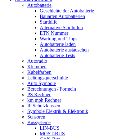
Autobatterie
Geschichte der Autobatterie
Bauarten Autobatterien
Starthilfe
Alternative Starthilfen
ETN Nummer
Wartung und Tipps
Autobatterie laden
Autobatterie austauschen
Autobatterie Tests
Autoradio
Klemmen
Kabelfarben
Leitungsquerschnitte
Auto Symbole
Berechnungen / Formeln
PS Rechner
km mph Rechner
IP Schutzklassen
Symbole Elektrik & Elektronik
Sensoren
Bussysteme
LIN-BUS
MOST-BUS