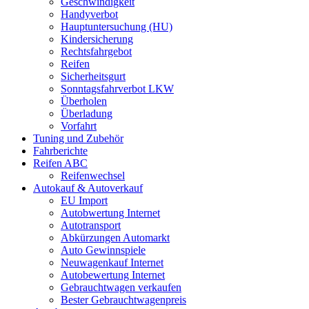
Geschwindigkeit
Handyverbot
Hauptuntersuchung (HU)
Kindersicherung
Rechtsfahrgebot
Reifen
Sicherheitsgurt
Sonntagsfahrverbot LKW
Überholen
Überladung
Vorfahrt
Tuning und Zubehör
Fahrberichte
Reifen ABC
Reifenwechsel
Autokauf & Autoverkauf
EU Import
Autobwertung Internet
Autotransport
Abkürzungen Automarkt
Auto Gewinnspiele
Neuwagenkauf Internet
Autobewertung Internet
Gebrauchtwagen verkaufen
Bester Gebrauchtwagenpreis