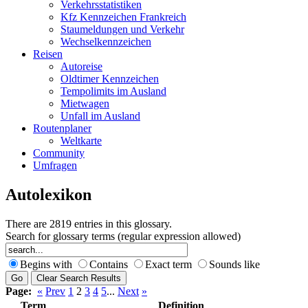
Verkehrsstatistiken
Kfz Kennzeichen Frankreich
Staumeldungen und Verkehr
Wechselkennzeichen
Reisen
Autoreise
Oldtimer Kennzeichen
Tempolimits im Ausland
Mietwagen
Unfall im Ausland
Routenplaner
Weltkarte
Community
Umfragen
Autolexikon
There are 2819 entries in this glossary.
Search for glossary terms (regular expression allowed)
Begins with
Contains
Exact term
Sounds like
Page:
«
Prev
1
2
3
4
5
...
Next
»
Term
Definition