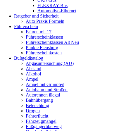
CAN-Bus
FLEXRAY-Bus
Automotive-Ethernet
Ratgeber und Sicherheit
Auto Praxis Formeln
Führerschein
Fahren mit 17
Führerscheinklassen
Führerscheinklassen Alt Neu
Punkte Flensburg
Führerscheinkosten
Bußgeldkatalog
Abgasuntersuchung (AU)
Abstand
Alkohol
Ampel
Ampel mit Grünpfeil
Autobahn und Straßen
Autorennen illegal
Bahnübergang
Beleuchtung
Drogen
Fahrerflucht
Fahrzeugmängel
Fußgängerüberweg