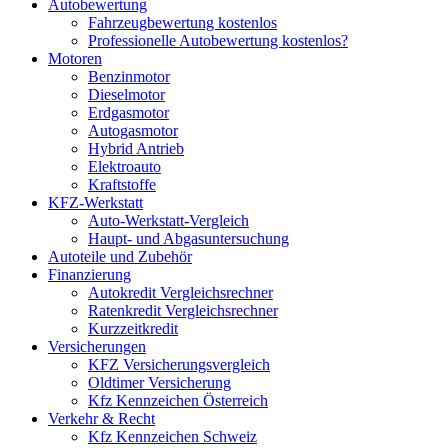
Autobewertung
Fahrzeugbewertung kostenlos
Professionelle Autobewertung kostenlos?
Motoren
Benzinmotor
Dieselmotor
Erdgasmotor
Autogasmotor
Hybrid Antrieb
Elektroauto
Kraftstoffe
KFZ-Werkstatt
Auto-Werkstatt-Vergleich
Haupt- und Abgasuntersuchung
Autoteile und Zubehör
Finanzierung
Autokredit Vergleichsrechner
Ratenkredit Vergleichsrechner
Kurzzeitkredit
Versicherungen
KFZ Versicherungsvergleich
Oldtimer Versicherung
Kfz Kennzeichen Österreich
Verkehr & Recht
Kfz Kennzeichen Schweiz