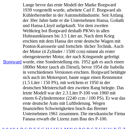
Lange bevor das erste Modell der Marke Borgward
1939 vorgestellt wurde, arbeitete Carl F. Borgward als
Kühlerhersteller in der Automobilindustrie. Seit Anfang
der 30er Jahre hatte er die Unternehmen Hansa, Goliath
und Hansa-Lloyd aufgekauft. Vor dem zweiten
Weltkrieg bot Borgward deshalb PKWs in allen
Hubraumklassen bis 3.5 Liter an. Nach dem Krieg
erschien mit dem Hansa der erste deutsche Wagen mit
Ponton-Karosserie und fortschrit- tlicher Technik. Auch
der Motor (4 Zylinder / 1500 ccm) nimmt als erster
obengesteuerter Motor, der nach Kriegsende gefertigt
Borgward
wurde, eine Sonderstellung ein. 1952 gab es auch einen
1800er Motor (auch als Diesel), bevor 1954 die Isabella
in verschiedenen Versionen erschien. Borgward betätigte
sich auch im Motorsport, baute sogar einen Rennmotor
(1.5 Liter / 150 PS), mit welchem er 1950 in der
deutschen Meisterschaft den zweiten Rang belegte. Das
letzte Modell war der 2.3 Liter P-100 von 1960 mit
einem 6-Zylindermotor (2240 ccm / 100 PS). Er war das
erste deutsche Auto mit Luftfederung. Wegen
finanziellen Schwierigkeiten brach das Bremer
Unternehmen 1961 zusammen. Die mexikanische Firma
Fanasa erwarb die Lizenz zum Bau des P-100.