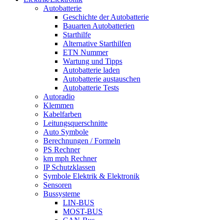
Autobatterie
Geschichte der Autobatterie
Bauarten Autobatterien
Starthilfe
Alternative Starthilfen
ETN Nummer
Wartung und Tipps
Autobatterie laden
Autobatterie austauschen
Autobatterie Tests
Autoradio
Klemmen
Kabelfarben
Leitungsquerschnitte
Auto Symbole
Berechnungen / Formeln
PS Rechner
km mph Rechner
IP Schutzklassen
Symbole Elektrik & Elektronik
Sensoren
Bussysteme
LIN-BUS
MOST-BUS