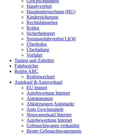
Geschwindigkeit
Handyverbot
Hauptuntersuchung (HU)
Kindersicherung
Rechtsfahrgebot
Reifen
Sicherheitsgurt
Sonntagsfahrverbot LKW
Überholen
Überladung
Vorfahrt
Tuning und Zubehör
Fahrberichte
Reifen ABC
Reifenwechsel
Autokauf & Autoverkauf
EU Import
Autobwertung Internet
Autotransport
Abkürzungen Automarkt
Auto Gewinnspiele
Neuwagenkauf Internet
Autobewertung Internet
Gebrauchtwagen verkaufen
Bester Gebrauchtwagenpreis