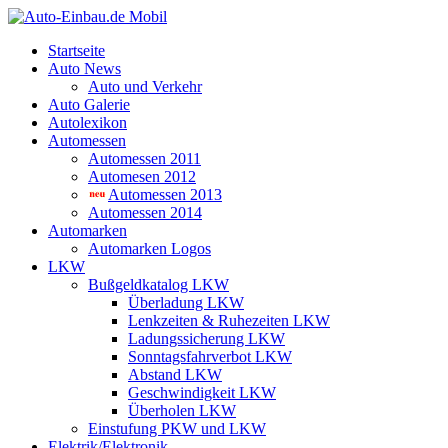
Startseite
Auto News
Auto und Verkehr
Auto Galerie
Autolexikon
Automessen
Automessen 2011
Automesen 2012
Automessen 2013
Automessen 2014
Automarken
Automarken Logos
LKW
Bußgeldkatalog LKW
Überladung LKW
Lenkzeiten & Ruhezeiten LKW
Ladungssicherung LKW
Sonntagsfahrverbot LKW
Abstand LKW
Geschwindigkeit LKW
Überholen LKW
Einstufung PKW und LKW
Elektrik/Elektronik