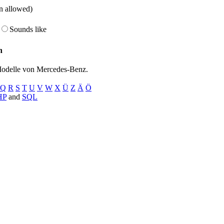
on allowed)
Sounds like
n
Modelle von Mercedes-Benz.
Q
R
S
T
U
V
W
X
Ü
Z
Ä
Ö
HP
and
SQL