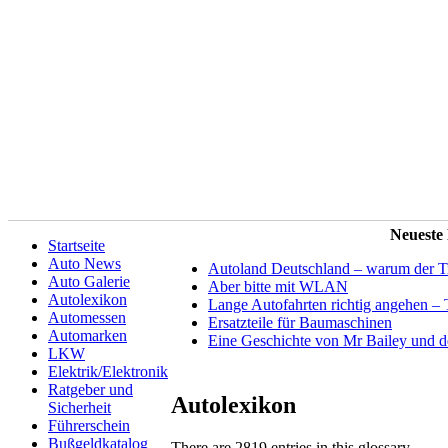
Neueste
Startseite
Auto News
Autoland Deutschland – warum der Tit
Auto Galerie
Aber bitte mit WLAN
Autolexikon
Lange Autofahrten richtig angehen – 
Automessen
Ersatzteile für Baumaschinen
Automarken
Eine Geschichte von Mr Bailey und 
LKW
Elektrik/Elektronik
Ratgeber und
Autolexikon
Sicherheit
Führerschein
Bußgeldkatalog
There are 2819 entries in this glossary.