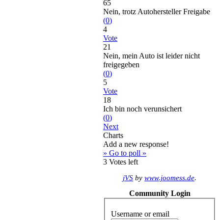
65
Nein, trotz Autohersteller Freigabe
(
0
)
4
Vote
21
Nein, mein Auto ist leider nicht
freigegeben
(
0
)
5
Vote
18
Ich bin noch verunsichert
(
0
)
Next
Charts
Add a new response!
» Go to poll »
3
Votes left
jVS
by
www.joomess.de
.
Community Login
Username or email