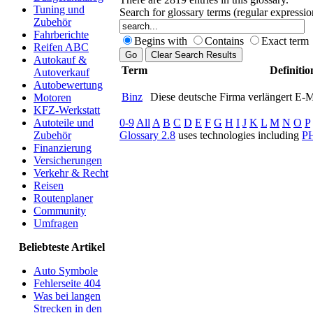
Tuning und
Search for glossary terms (regular expressi
Zubehör
Fahrberichte
Begins with
Contains
Exact term
Reifen ABC
Autokauf &
Term
Definitio
Autoverkauf
Autobewertung
Binz
Diese deutsche Firma verlängert E-
Motoren
KFZ-Werkstatt
0-9
All
A
B
C
D
E
F
G
H
I
J
K
L
M
N
O
P
Autoteile und
Glossary 2.8
uses technologies including
P
Zubehör
Finanzierung
Versicherungen
Verkehr & Recht
Reisen
Routenplaner
Community
Umfragen
Beliebteste Artikel
Auto Symbole
Fehlerseite 404
Was bei langen
Strecken in den