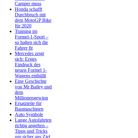
Camper muss
Honda schafft
Durchbruch mit
dem MotoGP Bike
für 2020
Training im
Formel-1-Sport –
so halten sich die
Fahrer fit
Mercedes zeigt
sich: Erstes
Eindruck des
neuen Formel 1-
Wagens enthüllt
Eine Geschichte
von Mr Bailey und
dem
Millionengewinn
Ersatzteile für
Baumaschinen
Auto Symbole
Lange Autofahrten
richtig angehen –
Tipps und Tricks
um sicher ans Ziel