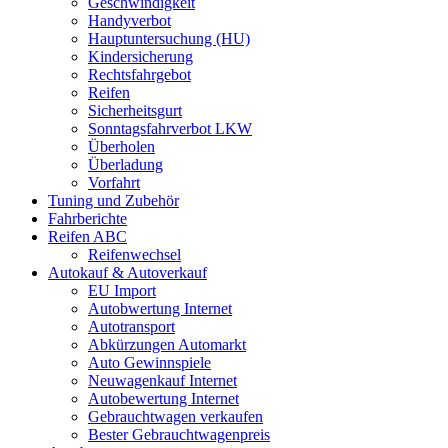
Geschwindigkeit
Handyverbot
Hauptuntersuchung (HU)
Kindersicherung
Rechtsfahrgebot
Reifen
Sicherheitsgurt
Sonntagsfahrverbot LKW
Überholen
Überladung
Vorfahrt
Tuning und Zubehör
Fahrberichte
Reifen ABC
Reifenwechsel
Autokauf & Autoverkauf
EU Import
Autobwertung Internet
Autotransport
Abkürzungen Automarkt
Auto Gewinnspiele
Neuwagenkauf Internet
Autobewertung Internet
Gebrauchtwagen verkaufen
Bester Gebrauchtwagenpreis