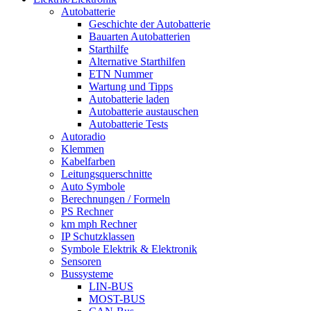
Autobatterie
Geschichte der Autobatterie
Bauarten Autobatterien
Starthilfe
Alternative Starthilfen
ETN Nummer
Wartung und Tipps
Autobatterie laden
Autobatterie austauschen
Autobatterie Tests
Autoradio
Klemmen
Kabelfarben
Leitungsquerschnitte
Auto Symbole
Berechnungen / Formeln
PS Rechner
km mph Rechner
IP Schutzklassen
Symbole Elektrik & Elektronik
Sensoren
Bussysteme
LIN-BUS
MOST-BUS