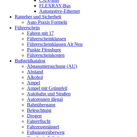
CAN-Bus
FLEXRAY-Bus
Automotive-Ethernet
Ratgeber und Sicherheit
Auto Praxis Formeln
Führerschein
Fahren mit 17
Führerscheinklassen
Führerscheinklassen Alt Neu
Punkte Flensburg
Führerscheinkosten
Bußgeldkatalog
Abgasuntersuchung (AU)
Abstand
Alkohol
Ampel
Ampel mit Grünpfeil
Autobahn und Straßen
Autorennen illegal
Bahnübergang
Beleuchtung
Drogen
Fahrerflucht
Fahrzeugmängel
Fußgängerüberweg