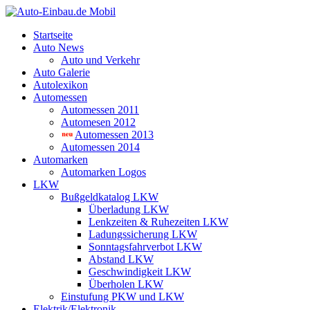
Startseite
Auto News
Auto und Verkehr
Auto Galerie
Autolexikon
Automessen
Automessen 2011
Automesen 2012
Automessen 2013
Automessen 2014
Automarken
Automarken Logos
LKW
Bußgeldkatalog LKW
Überladung LKW
Lenkzeiten & Ruhezeiten LKW
Ladungssicherung LKW
Sonntagsfahrverbot LKW
Abstand LKW
Geschwindigkeit LKW
Überholen LKW
Einstufung PKW und LKW
Elektrik/Elektronik