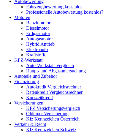
Autobewertung
Fahrzeugbewertung kostenlos
Professionelle Autobewertung kostenlos?
Motoren
Benzinmotor
Dieselmotor
Erdgasmotor
Autogasmotor
Hybrid Antrieb
Elektroauto
Kraftstoffe
KFZ-Werkstatt
Auto-Werkstatt-Vergleich
Haupt- und Abgasuntersuchung
Autoteile und Zubehör
Finanzierung
Autokredit Vergleichsrechner
Ratenkredit Vergleichsrechner
Kurzzeitkredit
Versicherungen
KFZ Versicherungsvergleich
Oldtimer Versicherung
Kfz Kennzeichen Österreich
Verkehr & Recht
Kfz Kennzeichen Schweiz