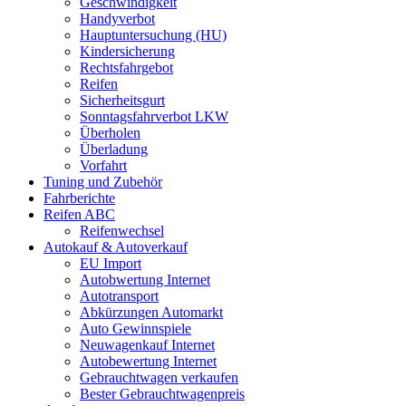
Geschwindigkeit
Handyverbot
Hauptuntersuchung (HU)
Kindersicherung
Rechtsfahrgebot
Reifen
Sicherheitsgurt
Sonntagsfahrverbot LKW
Überholen
Überladung
Vorfahrt
Tuning und Zubehör
Fahrberichte
Reifen ABC
Reifenwechsel
Autokauf & Autoverkauf
EU Import
Autobwertung Internet
Autotransport
Abkürzungen Automarkt
Auto Gewinnspiele
Neuwagenkauf Internet
Autobewertung Internet
Gebrauchtwagen verkaufen
Bester Gebrauchtwagenpreis