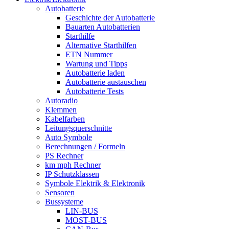
Autobatterie
Geschichte der Autobatterie
Bauarten Autobatterien
Starthilfe
Alternative Starthilfen
ETN Nummer
Wartung und Tipps
Autobatterie laden
Autobatterie austauschen
Autobatterie Tests
Autoradio
Klemmen
Kabelfarben
Leitungsquerschnitte
Auto Symbole
Berechnungen / Formeln
PS Rechner
km mph Rechner
IP Schutzklassen
Symbole Elektrik & Elektronik
Sensoren
Bussysteme
LIN-BUS
MOST-BUS