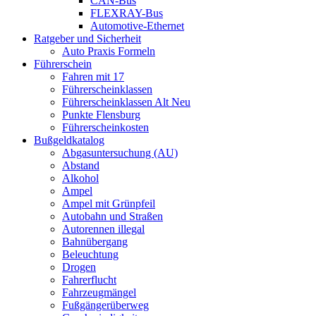
CAN-Bus
FLEXRAY-Bus
Automotive-Ethernet
Ratgeber und Sicherheit
Auto Praxis Formeln
Führerschein
Fahren mit 17
Führerscheinklassen
Führerscheinklassen Alt Neu
Punkte Flensburg
Führerscheinkosten
Bußgeldkatalog
Abgasuntersuchung (AU)
Abstand
Alkohol
Ampel
Ampel mit Grünpfeil
Autobahn und Straßen
Autorennen illegal
Bahnübergang
Beleuchtung
Drogen
Fahrerflucht
Fahrzeugmängel
Fußgängerüberweg