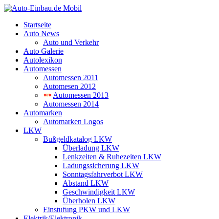
Startseite
Auto News
Auto und Verkehr
Auto Galerie
Autolexikon
Automessen
Automessen 2011
Automesen 2012
Automessen 2013
Automessen 2014
Automarken
Automarken Logos
LKW
Bußgeldkatalog LKW
Überladung LKW
Lenkzeiten & Ruhezeiten LKW
Ladungssicherung LKW
Sonntagsfahrverbot LKW
Abstand LKW
Geschwindigkeit LKW
Überholen LKW
Einstufung PKW und LKW
Elektrik/Elektronik