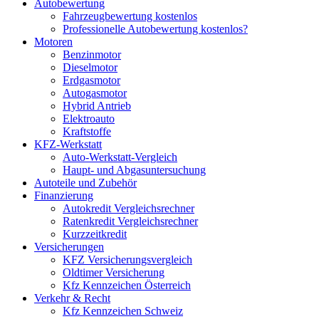
Autobewertung
Fahrzeugbewertung kostenlos
Professionelle Autobewertung kostenlos?
Motoren
Benzinmotor
Dieselmotor
Erdgasmotor
Autogasmotor
Hybrid Antrieb
Elektroauto
Kraftstoffe
KFZ-Werkstatt
Auto-Werkstatt-Vergleich
Haupt- und Abgasuntersuchung
Autoteile und Zubehör
Finanzierung
Autokredit Vergleichsrechner
Ratenkredit Vergleichsrechner
Kurzzeitkredit
Versicherungen
KFZ Versicherungsvergleich
Oldtimer Versicherung
Kfz Kennzeichen Österreich
Verkehr & Recht
Kfz Kennzeichen Schweiz