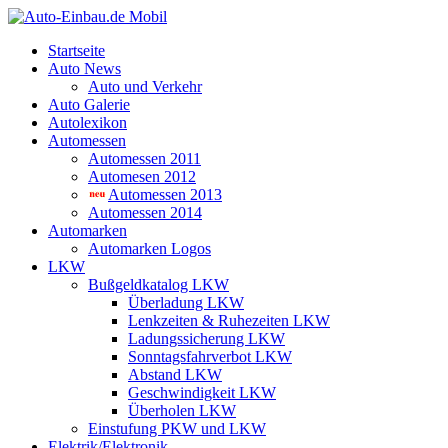
Startseite
Auto News
Auto und Verkehr
Auto Galerie
Autolexikon
Automessen
Automessen 2011
Automesen 2012
Automessen 2013
Automessen 2014
Automarken
Automarken Logos
LKW
Bußgeldkatalog LKW
Überladung LKW
Lenkzeiten & Ruhezeiten LKW
Ladungssicherung LKW
Sonntagsfahrverbot LKW
Abstand LKW
Geschwindigkeit LKW
Überholen LKW
Einstufung PKW und LKW
Elektrik/Elektronik