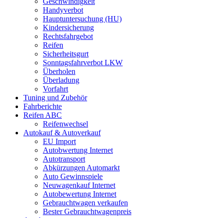
Geschwindigkeit
Handyverbot
Hauptuntersuchung (HU)
Kindersicherung
Rechtsfahrgebot
Reifen
Sicherheitsgurt
Sonntagsfahrverbot LKW
Überholen
Überladung
Vorfahrt
Tuning und Zubehör
Fahrberichte
Reifen ABC
Reifenwechsel
Autokauf & Autoverkauf
EU Import
Autobwertung Internet
Autotransport
Abkürzungen Automarkt
Auto Gewinnspiele
Neuwagenkauf Internet
Autobewertung Internet
Gebrauchtwagen verkaufen
Bester Gebrauchtwagenpreis