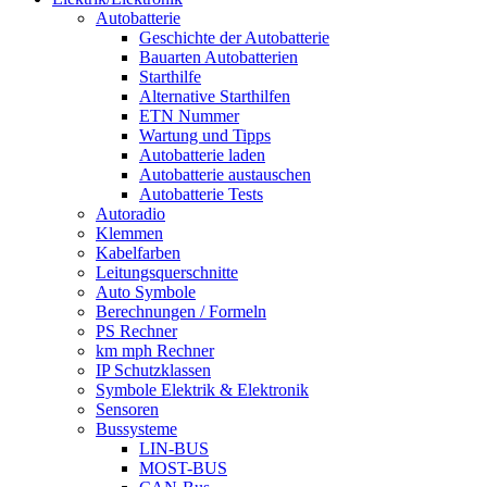
Autobatterie
Geschichte der Autobatterie
Bauarten Autobatterien
Starthilfe
Alternative Starthilfen
ETN Nummer
Wartung und Tipps
Autobatterie laden
Autobatterie austauschen
Autobatterie Tests
Autoradio
Klemmen
Kabelfarben
Leitungsquerschnitte
Auto Symbole
Berechnungen / Formeln
PS Rechner
km mph Rechner
IP Schutzklassen
Symbole Elektrik & Elektronik
Sensoren
Bussysteme
LIN-BUS
MOST-BUS