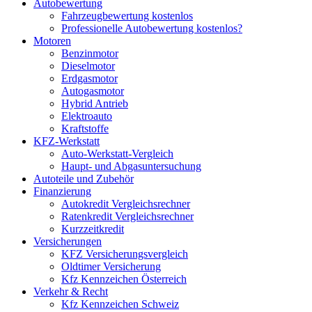
Autobewertung
Fahrzeugbewertung kostenlos
Professionelle Autobewertung kostenlos?
Motoren
Benzinmotor
Dieselmotor
Erdgasmotor
Autogasmotor
Hybrid Antrieb
Elektroauto
Kraftstoffe
KFZ-Werkstatt
Auto-Werkstatt-Vergleich
Haupt- und Abgasuntersuchung
Autoteile und Zubehör
Finanzierung
Autokredit Vergleichsrechner
Ratenkredit Vergleichsrechner
Kurzzeitkredit
Versicherungen
KFZ Versicherungsvergleich
Oldtimer Versicherung
Kfz Kennzeichen Österreich
Verkehr & Recht
Kfz Kennzeichen Schweiz