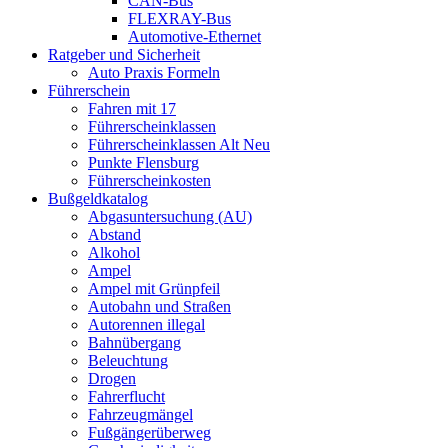
CAN-Bus
FLEXRAY-Bus
Automotive-Ethernet
Ratgeber und Sicherheit
Auto Praxis Formeln
Führerschein
Fahren mit 17
Führerscheinklassen
Führerscheinklassen Alt Neu
Punkte Flensburg
Führerscheinkosten
Bußgeldkatalog
Abgasuntersuchung (AU)
Abstand
Alkohol
Ampel
Ampel mit Grünpfeil
Autobahn und Straßen
Autorennen illegal
Bahnübergang
Beleuchtung
Drogen
Fahrerflucht
Fahrzeugmängel
Fußgängerüberweg