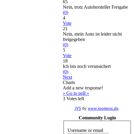
65
Nein, trotz Autohersteller Freigabe
(
0
)
4
Vote
21
Nein, mein Auto ist leider nicht
freigegeben
(
0
)
5
Vote
18
Ich bin noch verunsichert
(
0
)
Next
Charts
Add a new response!
» Go to poll »
3
Votes left
jVS
by
www.joomess.de
.
Community Login
Username or email