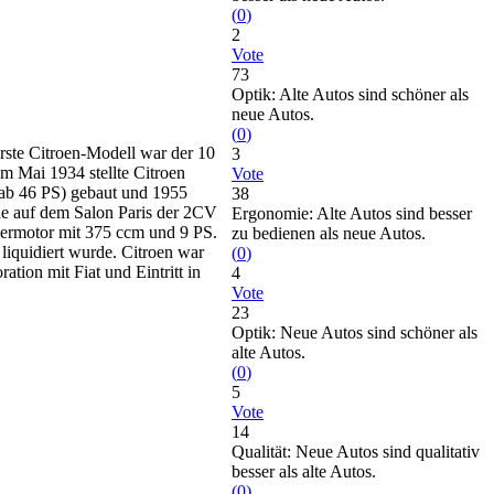
(
0
)
2
Vote
73
Optik: Alte Autos sind schöner als
neue Autos.
(
0
)
erste Citroen-Modell war der 10
3
m Mai 1934 stellte Citroen
Vote
 (ab 46 PS) gebaut und 1955
38
de auf dem Salon Paris der 2CV
Ergonomie: Alte Autos sind besser
oxermotor mit 375 ccm und 9 PS.
zu bedienen als neue Autos.
liquidiert wurde. Citroen war
(
0
)
tion mit Fiat und Eintritt in
4
Vote
23
Optik: Neue Autos sind schöner als
alte Autos.
(
0
)
5
Vote
14
Qualität: Neue Autos sind qualitativ
besser als alte Autos.
(
0
)