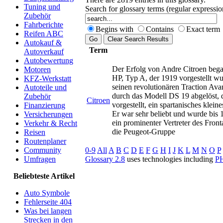
Tuning und
Search for glossary terms (regular expressi
Zubehör
Fahrberichte
Begins with
Contains
Exact term
Reifen ABC
Autokauf &
Term
Autoverkauf
Autobewertung
Der Erfolg von Andre Citroen began
Motoren
HP, Typ A, der 1919 vorgestellt wu
KFZ-Werkstatt
seinen revolutionären Traction Ava
Autoteile und
durch das Modell DS 19 abgelöst, 
Zubehör
Citroen
vorgestellt, ein spartanisches kle
Finanzierung
Er war sehr beliebt und wurde bis
Versicherungen
ein prominenter Vertreter des Fron
Verkehr & Recht
die Peugeot-Gruppe
Reisen
Routenplaner
0-9
All
A
B
C
D
E
F
G
H
I
J
K
L
M
N
O
P
Community
Glossary 2.8
uses technologies including
P
Umfragen
Beliebteste Artikel
Auto Symbole
Fehlerseite 404
Was bei langen
Strecken in den