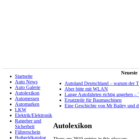
Neueste
Startseite
Auto News
Autoland Deutschland – warum der Tit
Auto Galerie
Aber bitte mit WLAN
Autolexikon
Lange Autofahrten richtig angehen – 
Automessen
Ersatzteile für Baumaschinen
Automarken
Eine Geschichte von Mr Bailey und 
LKW
Elektrik/Elektronik
Ratgeber und
Autolexikon
Sicherheit
Führerschein
Bußgeldkatalog
There are 2819 entries in this glossary.