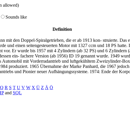
on allowed)
Sounds like
Definition
n mit den Doppel-Spiralgetrieben, die er ab 1913 kon- struierte. Das 
rde und einen seitengesteuerten Motor mit 1327 ccm und 18 PS hatte. I
nt vor. Er wurde bis 1957 mit 4 Zylindern (ab 32 PS) und 6 Zylindern
dessen ein- fachere Version (ab 1956) ID 19 genannt wurde. 1949 wur
ines Automobil mit Vorderradantrieb und luftgekühltem Zweizylinder-B
 1984 produziert. 1965 Übernahme der Marke Panhard, die 1967 jedoch 
tantriebs und Pionier neuer Aufhängungssysteme. 1974: Ende der Korpora
Q
R
S
T
U
V
W
X
Ü
Z
Ä
Ö
HP
and
SQL