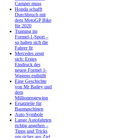
Camper muss
Honda schafft
Durchbruch mit
dem MotoGP Bike
für 2020
Training im
Formel-1-Sport –
so halten sich die
Fahrer fit
Mercedes zeigt
sich: Erstes
Eindruck des
neuen Formel 1-
Wagens enthüllt
Eine Geschichte
von Mr Bailey und
dem
Millionengewinn
Ersatzteile für
Baumaschinen
Auto Symbole
Lange Autofahrten
richtig angehen –
Tipps und Tricks
um sicher ans Ziel