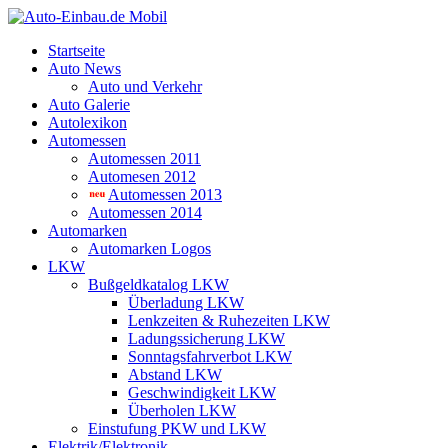
Startseite
Auto News
Auto und Verkehr
Auto Galerie
Autolexikon
Automessen
Automessen 2011
Automesen 2012
Automessen 2013
Automessen 2014
Automarken
Automarken Logos
LKW
Bußgeldkatalog LKW
Überladung LKW
Lenkzeiten & Ruhezeiten LKW
Ladungssicherung LKW
Sonntagsfahrverbot LKW
Abstand LKW
Geschwindigkeit LKW
Überholen LKW
Einstufung PKW und LKW
Elektrik/Elektronik