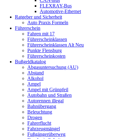
CAN-Bus
FLEXRAY-Bus
Automotive-Ethernet
Ratgeber und Sicherheit
Auto Praxis Formeln
Führerschein
Fahren mit 17
Führerscheinklassen
Führerscheinklassen Alt Neu
Punkte Flensburg
Führerscheinkosten
Bußgeldkatalog
Abgasuntersuchung (AU)
Abstand
Alkohol
Ampel
Ampel mit Grünpfeil
Autobahn und Straßen
Autorennen illegal
Bahnübergang
Beleuchtung
Drogen
Fahrerflucht
Fahrzeugmängel
Fußgängerüberweg