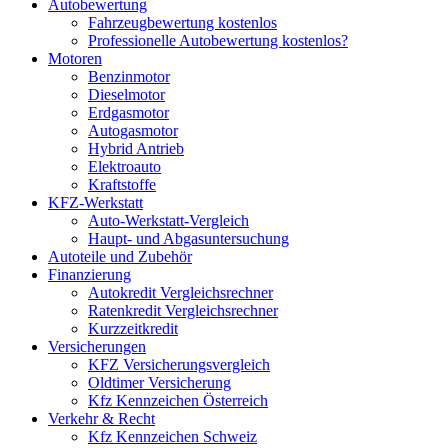
Autobewertung
Fahrzeugbewertung kostenlos
Professionelle Autobewertung kostenlos?
Motoren
Benzinmotor
Dieselmotor
Erdgasmotor
Autogasmotor
Hybrid Antrieb
Elektroauto
Kraftstoffe
KFZ-Werkstatt
Auto-Werkstatt-Vergleich
Haupt- und Abgasuntersuchung
Autoteile und Zubehör
Finanzierung
Autokredit Vergleichsrechner
Ratenkredit Vergleichsrechner
Kurzzeitkredit
Versicherungen
KFZ Versicherungsvergleich
Oldtimer Versicherung
Kfz Kennzeichen Österreich
Verkehr & Recht
Kfz Kennzeichen Schweiz