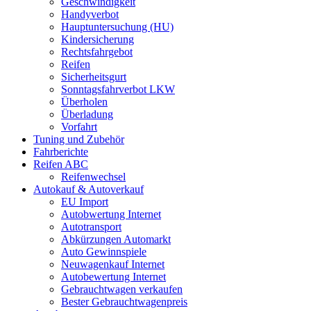
Geschwindigkeit
Handyverbot
Hauptuntersuchung (HU)
Kindersicherung
Rechtsfahrgebot
Reifen
Sicherheitsgurt
Sonntagsfahrverbot LKW
Überholen
Überladung
Vorfahrt
Tuning und Zubehör
Fahrberichte
Reifen ABC
Reifenwechsel
Autokauf & Autoverkauf
EU Import
Autobwertung Internet
Autotransport
Abkürzungen Automarkt
Auto Gewinnspiele
Neuwagenkauf Internet
Autobewertung Internet
Gebrauchtwagen verkaufen
Bester Gebrauchtwagenpreis