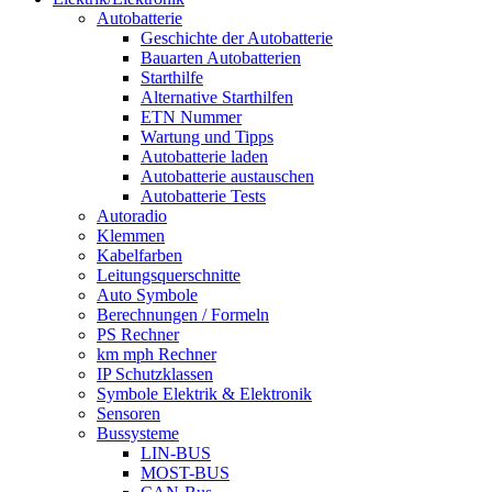
Autobatterie
Geschichte der Autobatterie
Bauarten Autobatterien
Starthilfe
Alternative Starthilfen
ETN Nummer
Wartung und Tipps
Autobatterie laden
Autobatterie austauschen
Autobatterie Tests
Autoradio
Klemmen
Kabelfarben
Leitungsquerschnitte
Auto Symbole
Berechnungen / Formeln
PS Rechner
km mph Rechner
IP Schutzklassen
Symbole Elektrik & Elektronik
Sensoren
Bussysteme
LIN-BUS
MOST-BUS