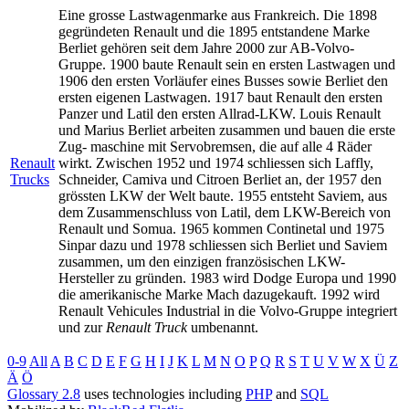
Eine grosse Lastwagenmarke aus Frankreich. Die 1898
gegründeten Renault und die 1895 entstandene Marke
Berliet gehören seit dem Jahre 2000 zur AB-Volvo-
Gruppe. 1900 baute Renault sein en ersten Lastwagen und
1906 den ersten Vorläufer eines Busses sowie Berliet den
ersten eigenen Lastwagen. 1917 baut Renault den ersten
Panzer und Latil den ersten Allrad-LKW. Louis Renault
und Marius Berliet arbeiten zusammen und bauen die erste
Zug- maschine mit Servobremsen, die auf alle 4 Räder
Renault
wirkt. Zwischen 1952 und 1974 schliessen sich Laffly,
Trucks
Schneider, Camiva und Citroen Berliet an, der 1957 den
grössten LKW der Welt baute. 1955 entsteht Saviem, aus
dem Zusammenschluss von Latil, dem LKW-Bereich von
Renault und Somua. 1965 kommen Continetal und 1975
Sinpar dazu und 1978 schliessen sich Berliet und Saviem
zusammen, um den einzigen französischen LKW-
Hersteller zu gründen. 1983 wird Dodge Europa und 1990
die amerikanische Marke Mach dazugekauft. 1992 wird
Renault Vehicules Industrial in die Volvo-Gruppe integriert
und zur
Renault Truck
umbenannt.
0-9
All
A
B
C
D
E
F
G
H
I
J
K
L
M
N
O
P
Q
R
S
T
U
V
W
X
Ü
Z
Ä
Ö
Glossary 2.8
uses technologies including
PHP
and
SQL