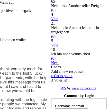
65
Mails auf.
Nein, trotz Autohersteller Freigabe
(
0
)
 positive und negative
4
Vote
21
Nein, mein Auto ist leider nicht
freigegeben
(
0
)
eld kommen wollten.
5
Vote
18
Ich bin noch verunsichert
(
0
)
Next
Charts
 thank you very much for
Add a new response!
each to the first 5 lucky
» Go to poll »
e the pandemic, with the help
3
Votes left
ive this message from us, I
 what I saw and I said to
jVS
by
www.joomess.de
.
. I know you would be
Community Login
dealing with the legitimate
he people we contacted. My
Username or email
 your locality and region as