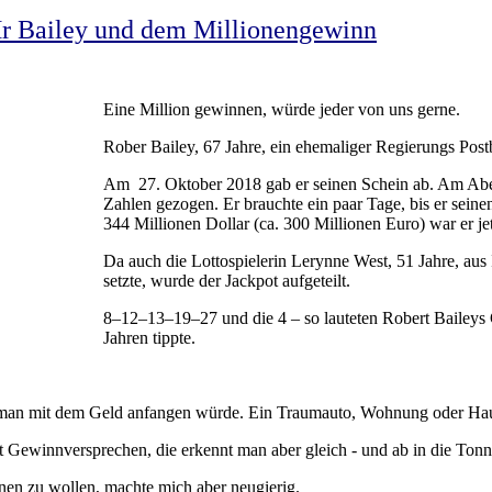
r Bailey und dem Millionengewinn
Eine Million gewinnen, würde jeder von uns gerne.
Rober Bailey, 67 Jahre, ein ehemaliger Regierungs Pos
Am 27. Oktober 2018 gab er seinen Schein ab. Am Abe
Zahlen gezogen. Er brauchte ein paar Tage, bis er sein
344 Millionen Dollar (ca. 300 Millionen Euro) war er jet
Da auch die Lottospielerin Lerynne West, 51 Jahre, aus
setzte, wurde der Jackpot aufgeteilt.
8–12–13–19–27 und die 4 – so lauteten Robert Baileys 
Jahren tippte.
s man mit dem Geld anfangen würde. Ein Traumauto, Wohnung oder Haus
t Gewinnversprechen, die erkennt man aber gleich - und ab in die Tonn
enen zu wollen, machte mich aber neugierig.