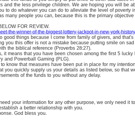
s and the less privilege children. We are hoping you will be a
u to do whatever you can do to alleviate the level of poverty i
as many people you can, because this is the primary objective 
BELOW FOR REVIEW.
et-the-winner-of-the-biggest-lottery-jackpot-in-new-york-history
 good things because I come from family of givers, and that's j
ing you this offer is not a mistake because putting smile on sad
th the biblical reference (Proverbs 28:27).
, it means that you have been chosen among the first 5 lucky 
ttery and Powerball Gaming (PLG).
u to know that measures have been put in place for my intention
t you quickly supply us your details as listed below, so that 
ursements of the funds to you without any delay.
eed your information for any other purpose, we only need it t
stablish a better relationship with you.
ponse. God bless you.