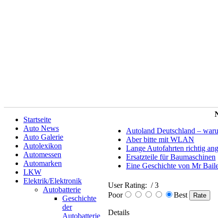
N
Startseite
Auto News
Autoland Deutschland – warum 
Auto Galerie
Aber bitte mit WLAN
Autolexikon
Lange Autofahrten richtig an
Automessen
Ersatzteile für Baumaschinen
Automarken
Eine Geschichte von Mr Bail
LKW
Elektrik/Elektronik
User Rating:
/ 3
Autobatterie
Poor
Best
Geschichte
der
Details
Autobatterie