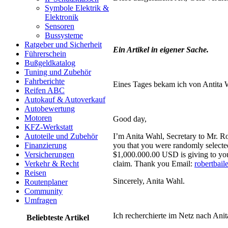
Symbole Elektrik &
Elektronik
Sensoren
Bussysteme
Ratgeber und Sicherheit
Ein Artikel in eigener Sache.
Führerschein
Bußgeldkatalog
Tuning und Zubehör
Fahrberichte
Eines Tages bekam ich von Antita W
Reifen ABC
Autokauf & Autoverkauf
Autobewertung
Motoren
Good day,
KFZ-Werkstatt
Autoteile und Zubehör
I’m Anita Wahl, Secretary to Mr. Ro
Finanzierung
you that you were randomly selected
Versicherungen
$1,000.000.00 USD is giving to you 
Verkehr & Recht
claim. Thank you Email:
robertbai
Reisen
Sincerely, Anita Wahl.
Routenplaner
Community
Umfragen
Ich recherchierte im Netz nach Ani
Beliebteste Artikel