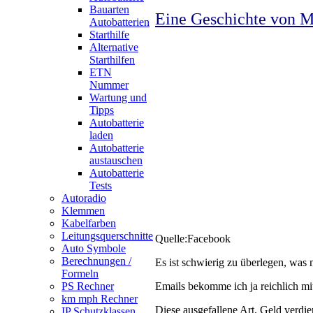
Bauarten
Eine Geschichte von M
Autobatterien
Starthilfe
Alternative
Starthilfen
ETN
Nummer
Wartung und
Tipps
Autobatterie
laden
Autobatterie
austauschen
Autobatterie
Tests
Autoradio
Klemmen
Kabelfarben
Leitungsquerschnitte
Quelle:Facebook
Auto Symbole
Berechnungen /
Es ist schwierig zu überlegen, wa
Formeln
PS Rechner
Emails bekomme ich ja reichlich mi
km mph Rechner
Diese ausgefallene Art, Geld verdi
IP Schutzklassen