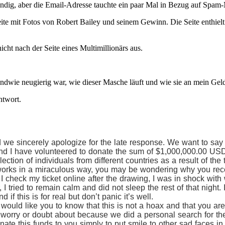
ndig, aber die Email-Adresse tauchte ein paar Mal in Bezug auf Spam-
ite mit Fotos von Robert Bailey und seinem Gewinn. Die Seite enthielt
nicht nach der Seite eines Multimillionärs aus.
rgendwie neugierig war, wie dieser Masche läuft und wie sie an mein G
ntwort.
e sincerely apologize for the late response. We want to say
and I have volunteered to donate the sum of $1,000,000.00 USD 
ection of individuals from different countries as a result of th
orks in a miraculous way, you may be wondering why you rece
 I check my ticket online after the drawing, I was in shock with
 I tried to remain calm and did not sleep the rest of that night
if this is for real but don’t panic it’s well.
ould like you to know that this is not a hoax and that you are 
 worry or doubt about because we did a personal search for t
ate this funds to you simply to put smile to other sad faces in