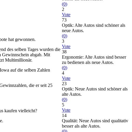
(
0
)
2
Vote
73
Optik: Alte Autos sind schöner als
neue Autos.
(
0
)
tbote hat gewonnen.
3
Vote
nd des selben Tages wurden die
38
en Gewinnschein abgab. Mit
Ergonomie: Alte Autos sind besser
zt Multimillionär.
zu bedienen als neue Autos.
(
0
)
 Iowa auf die selben Zahlen
4
Vote
23
Gewinnzahlen, die er seit 25
Optik: Neue Autos sind schöner als
alte Autos.
(
0
)
5
Vote
 kaufen vielleicht?
14
e.
Qualität: Neue Autos sind qualitativ
besser als alte Autos.
(
0
)