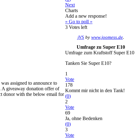
Next
Charts
Add a new response!
» Go to poll »
3
Votes left
jVS
by
www.joomess.de
.
Umfrage zu Super E10
Umfrage zum Kraftstoff Super E10
Tanken Sie Super E10?
1
Vote
I was assigned to announce to
178
o. A giveaway donation offer of
Kommt mir nicht in den Tank!
ct donor with the below email for
(
0
)
2
Vote
69
Ja, ohne Bedenken
(
0
)
3
Vote