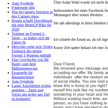
Über Anita Wahl wurde ich nicht fü
Auto Symbole
Fehlerseite 404
Insbesondere bei einer Facebook-Se
Was bei langen Strecken in
Meinungen über seinen Besitzer.
den Camper muss
Honda schafft Durchbruch
Sie sah allerdings in ihren Inhalten 
mit dem MotoGP Bike für
2020
Training im Formel-1-
Sport – so halten sich die
Ich schrieb die Email an, da ich i
Fahrer fit
Mercedes zeigt sich: Erstes
Kurze Zeit später bekam ich eine A
Eindruck des neuen
Formel 1-Wagens enthüllt
Eine Geschichte von Mr
Bailey und dem
Dear Friend,
Millionengewinn
We received your message and w
Ersatzteile für
accepting our offer. My family 
Baumaschinen
individuals after the random sel
Auto Symbole
of social media. You see God w
Lange Autofahrten richtig
know this is funny to you right?
angehen – Tipps und
myself this look like my number,
Tricks um sicher ans Ziel
wondering in your heart and mind 
zu kommen!
Without wasting much time, we w
person, so you have nothing to
family and I have decided to don