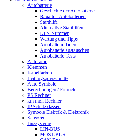
Autobatterie
Geschichte der Autobatterie
Bauarten Autobatterien
Starthilfe
Alternative Starthilfen
ETN Nummer
Wartung und Tipps
Autobatterie laden
Autobatterie austauschen
Autobatterie Tests
Autoradio
Klemmen
Kabelfarben
Leitungsquerschnitte
Auto Symbole
Berechnungen / Formeln
PS Rechner
km mph Rechner
IP Schutzklassen
Symbole Elektrik & Elektronik
Sensoren
Bussysteme
LIN-BUS
MOST-BUS