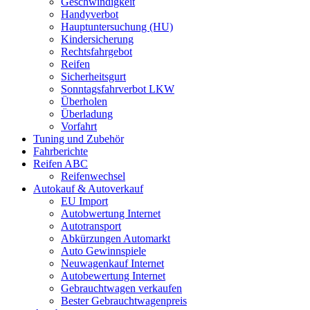
Geschwindigkeit
Handyverbot
Hauptuntersuchung (HU)
Kindersicherung
Rechtsfahrgebot
Reifen
Sicherheitsgurt
Sonntagsfahrverbot LKW
Überholen
Überladung
Vorfahrt
Tuning und Zubehör
Fahrberichte
Reifen ABC
Reifenwechsel
Autokauf & Autoverkauf
EU Import
Autobwertung Internet
Autotransport
Abkürzungen Automarkt
Auto Gewinnspiele
Neuwagenkauf Internet
Autobewertung Internet
Gebrauchtwagen verkaufen
Bester Gebrauchtwagenpreis