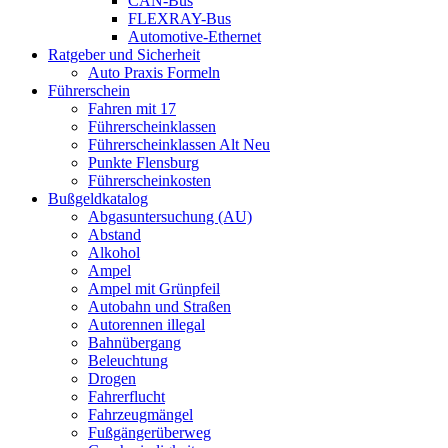
CAN-Bus
FLEXRAY-Bus
Automotive-Ethernet
Ratgeber und Sicherheit
Auto Praxis Formeln
Führerschein
Fahren mit 17
Führerscheinklassen
Führerscheinklassen Alt Neu
Punkte Flensburg
Führerscheinkosten
Bußgeldkatalog
Abgasuntersuchung (AU)
Abstand
Alkohol
Ampel
Ampel mit Grünpfeil
Autobahn und Straßen
Autorennen illegal
Bahnübergang
Beleuchtung
Drogen
Fahrerflucht
Fahrzeugmängel
Fußgängerüberweg