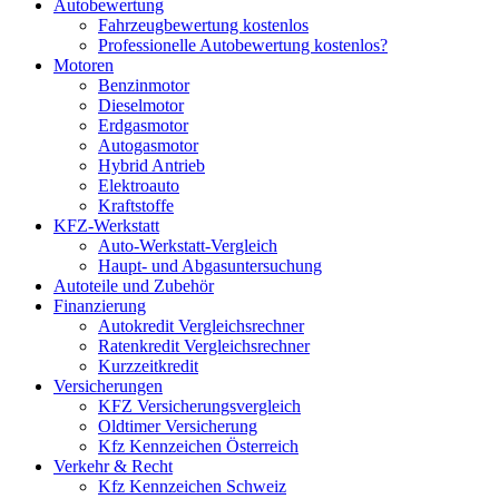
Autobewertung
Fahrzeugbewertung kostenlos
Professionelle Autobewertung kostenlos?
Motoren
Benzinmotor
Dieselmotor
Erdgasmotor
Autogasmotor
Hybrid Antrieb
Elektroauto
Kraftstoffe
KFZ-Werkstatt
Auto-Werkstatt-Vergleich
Haupt- und Abgasuntersuchung
Autoteile und Zubehör
Finanzierung
Autokredit Vergleichsrechner
Ratenkredit Vergleichsrechner
Kurzzeitkredit
Versicherungen
KFZ Versicherungsvergleich
Oldtimer Versicherung
Kfz Kennzeichen Österreich
Verkehr & Recht
Kfz Kennzeichen Schweiz