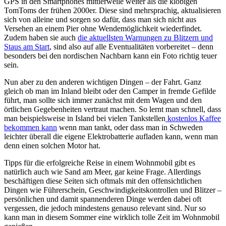
GPS in den Smartphones mittlerweile weiter als die klobigen
TomToms der frühen 2000er. Diese sind mehrsprachig, aktualisieren
sich von alleine und sorgen so dafür, dass man sich nicht aus
Versehen an einem Pier ohne Wendemöglichkeit wiederfindet.
Zudem haben sie auch
die aktuellsten Warnungen zu Blitzern und
Staus am Start
, sind also auf alle Eventualitäten vorbereitet – denn
besonders bei den nordischen Nachbarn kann ein Foto richtig teuer
sein.
Nun aber zu den anderen wichtigen Dingen – der Fahrt. Ganz
gleich ob man im Inland bleibt oder den Camper in fremde Gefilde
führt, man sollte sich immer zunächst mit dem Wagen und den
örtlichen Gegebenheiten vertraut machen. So lernt man schnell, dass
man beispielsweise in Island bei vielen Tankstellen
kostenlos Kaffee
bekommen kann
wenn man tankt, oder dass man in Schweden
leichter überall die eigene Elektrobatterie aufladen kann, wenn man
denn einen solchen Motor hat.
Tipps für die erfolgreiche Reise in einem Wohnmobil gibt es
natürlich auch wie Sand am Meer, gar keine Frage. Allerdings
beschäftigen diese Seiten sich oftmals mit den offensichtlichen
Dingen wie Führerschein, Geschwindigkeitskontrollen und Blitzer –
persönlichen und damit spannenderen Dinge werden dabei oft
vergessen, die jedoch mindestens genauso relevant sind. Nur so
kann man in diesem Sommer eine wirklich tolle Zeit im Wohnmobil