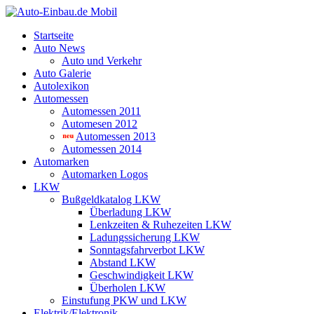
Startseite
Auto News
Auto und Verkehr
Auto Galerie
Autolexikon
Automessen
Automessen 2011
Automesen 2012
Automessen 2013
Automessen 2014
Automarken
Automarken Logos
LKW
Bußgeldkatalog LKW
Überladung LKW
Lenkzeiten & Ruhezeiten LKW
Ladungssicherung LKW
Sonntagsfahrverbot LKW
Abstand LKW
Geschwindigkeit LKW
Überholen LKW
Einstufung PKW und LKW
Elektrik/Elektronik