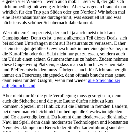
eigenen vier Wänden – wenn auch mobil – sein will, der gibt sich
nicht unbedingt mit wenig zufrieden. Aber was genau braucht man
wirklich für den Trip gen Süden oder gen Norden? Wir haben mal
eine Bestandsaufnahme durchgeführt, was essentiell ist und was
höchstens als schöner Schabernack daherkommt.
Wer mit dem Camper reist, der kocht ja auch meist direkt am
Campingplatz. Denn es ist ja ganz allgemein Teil dieses Deals, sich
bei solchen Unterfangen nicht auf Restaurants zu verlassen. Daher
ist ein stets gut gefüllter Gewürzschrank immer eine gute Sache, um
die Kartoffeln oder den Salat nicht nur pur zu essen, sondern auch
im Urlaub einen echten Gaumenschmaus zu haben. Zudem nehmen
diese Dinge wenig Platz ein, sodass man sich nicht zwischen Salz
und Pfeffer entscheiden muss. Übrigens, auch für Nichtraucher gilt:
immer ein Feuerzeug eingepackt, denn oftmals braucht man genau
dann eines für den Gasgrill, wenn mal wieder
alle Streichhölzer
aufgebraucht sind
.
Aber nicht nur für die gute Verpflegung muss gesorgt sein, denn
auch die Sicherheit und die gute Laune dürfen nicht zu kurz
kommen. Speziell mit Hinblick auf die Fahrten in fremden Ländern,
bei denen man vielleicht nicht unbedingt alle Geschwindigkeiten
und Co auswendig kennt. Da kommt dann idealerweise die sinnige
Navi ins Spiel, denn dank modernster Technologien und konstanten
Neuentwicklungen im Bereich der Straßenkartenführung sind die