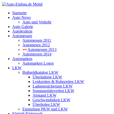
Startseite
Auto News
Auto und Verkehr
Auto Galerie
Autolexikon
Automessen
Automessen 2011
Automesen 2012
Automessen 2013
Automessen 2014
Automarken
Automarken Logos
LKW
Bußgeldkatalog LKW
Überladung LKW
Lenkzeiten & Ruhezeiten LKW
Ladungssicherung LKW
Sonntagsfahrverbot LKW
Abstand LKW
Geschwindigkeit LKW
Überholen LKW
Einstufung PKW und LKW
Elektrik/Elektronik