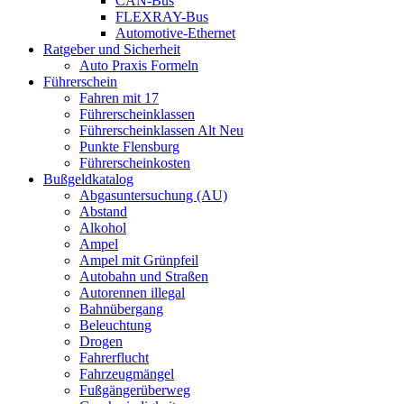
CAN-Bus
FLEXRAY-Bus
Automotive-Ethernet
Ratgeber und Sicherheit
Auto Praxis Formeln
Führerschein
Fahren mit 17
Führerscheinklassen
Führerscheinklassen Alt Neu
Punkte Flensburg
Führerscheinkosten
Bußgeldkatalog
Abgasuntersuchung (AU)
Abstand
Alkohol
Ampel
Ampel mit Grünpfeil
Autobahn und Straßen
Autorennen illegal
Bahnübergang
Beleuchtung
Drogen
Fahrerflucht
Fahrzeugmängel
Fußgängerüberweg