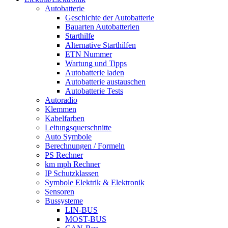
Autobatterie
Geschichte der Autobatterie
Bauarten Autobatterien
Starthilfe
Alternative Starthilfen
ETN Nummer
Wartung und Tipps
Autobatterie laden
Autobatterie austauschen
Autobatterie Tests
Autoradio
Klemmen
Kabelfarben
Leitungsquerschnitte
Auto Symbole
Berechnungen / Formeln
PS Rechner
km mph Rechner
IP Schutzklassen
Symbole Elektrik & Elektronik
Sensoren
Bussysteme
LIN-BUS
MOST-BUS