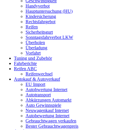
Geschwindigkeit
Handyverbot
Hauptuntersuchung (HU)
Kindersicherung
Rechtsfahrgebot
Reifen
Sicherheitsgurt
Sonntagsfahrverbot LKW
Überholen
Überladung
Vorfahrt
Tuning und Zubehör
Fahrberichte
Reifen ABC
Reifenwechsel
Autokauf & Autoverkauf
EU Import
Autobwertung Internet
Autotransport
Abkürzungen Automarkt
Auto Gewinnspiele
Neuwagenkauf Internet
Autobewertung Internet
Gebrauchtwagen verkaufen
Bester Gebrauchtwagenpreis