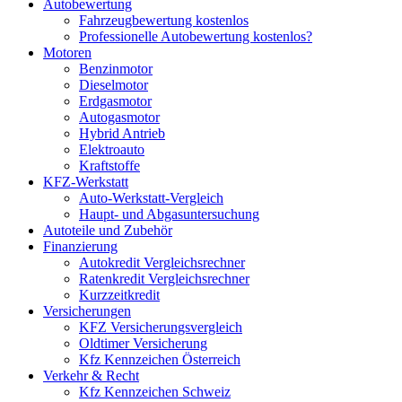
Autobewertung
Fahrzeugbewertung kostenlos
Professionelle Autobewertung kostenlos?
Motoren
Benzinmotor
Dieselmotor
Erdgasmotor
Autogasmotor
Hybrid Antrieb
Elektroauto
Kraftstoffe
KFZ-Werkstatt
Auto-Werkstatt-Vergleich
Haupt- und Abgasuntersuchung
Autoteile und Zubehör
Finanzierung
Autokredit Vergleichsrechner
Ratenkredit Vergleichsrechner
Kurzzeitkredit
Versicherungen
KFZ Versicherungsvergleich
Oldtimer Versicherung
Kfz Kennzeichen Österreich
Verkehr & Recht
Kfz Kennzeichen Schweiz