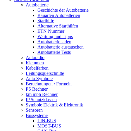
Autobatterie
Geschichte der Autobatterie
Bauarten Autobatterien
Starthilfe
Alternative Starthilfen
ETN Nummer
Wartung und Tipps
Autobatterie laden
Autobatterie austauschen
Autobatterie Tests
Autoradio
Klemmen
Kabelfarben
Leitungsquerschnitte
Auto Symbole
Berechnungen / Formeln
PS Rechner
km mph Rechner
IP Schutzklassen
Symbole Elektrik & Elektronik
Sensoren
Bussysteme
LIN-BUS
MOST-BUS