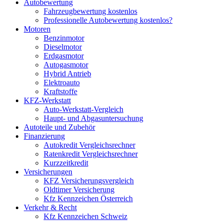
Autobewertung
Fahrzeugbewertung kostenlos
Professionelle Autobewertung kostenlos?
Motoren
Benzinmotor
Dieselmotor
Erdgasmotor
Autogasmotor
Hybrid Antrieb
Elektroauto
Kraftstoffe
KFZ-Werkstatt
Auto-Werkstatt-Vergleich
Haupt- und Abgasuntersuchung
Autoteile und Zubehör
Finanzierung
Autokredit Vergleichsrechner
Ratenkredit Vergleichsrechner
Kurzzeitkredit
Versicherungen
KFZ Versicherungsvergleich
Oldtimer Versicherung
Kfz Kennzeichen Österreich
Verkehr & Recht
Kfz Kennzeichen Schweiz