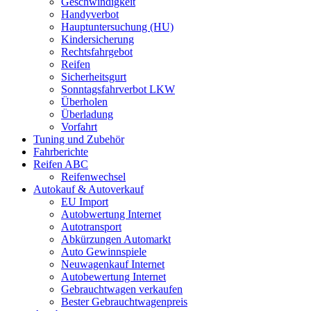
Geschwindigkeit
Handyverbot
Hauptuntersuchung (HU)
Kindersicherung
Rechtsfahrgebot
Reifen
Sicherheitsgurt
Sonntagsfahrverbot LKW
Überholen
Überladung
Vorfahrt
Tuning und Zubehör
Fahrberichte
Reifen ABC
Reifenwechsel
Autokauf & Autoverkauf
EU Import
Autobwertung Internet
Autotransport
Abkürzungen Automarkt
Auto Gewinnspiele
Neuwagenkauf Internet
Autobewertung Internet
Gebrauchtwagen verkaufen
Bester Gebrauchtwagenpreis