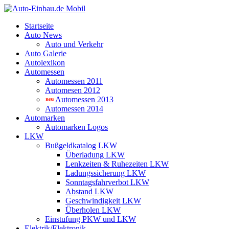
Startseite
Auto News
Auto und Verkehr
Auto Galerie
Autolexikon
Automessen
Automessen 2011
Automesen 2012
Automessen 2013
Automessen 2014
Automarken
Automarken Logos
LKW
Bußgeldkatalog LKW
Überladung LKW
Lenkzeiten & Ruhezeiten LKW
Ladungssicherung LKW
Sonntagsfahrverbot LKW
Abstand LKW
Geschwindigkeit LKW
Überholen LKW
Einstufung PKW und LKW
Elektrik/Elektronik