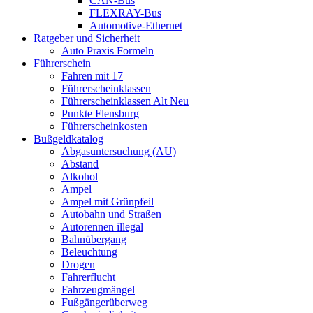
CAN-Bus
FLEXRAY-Bus
Automotive-Ethernet
Ratgeber und Sicherheit
Auto Praxis Formeln
Führerschein
Fahren mit 17
Führerscheinklassen
Führerscheinklassen Alt Neu
Punkte Flensburg
Führerscheinkosten
Bußgeldkatalog
Abgasuntersuchung (AU)
Abstand
Alkohol
Ampel
Ampel mit Grünpfeil
Autobahn und Straßen
Autorennen illegal
Bahnübergang
Beleuchtung
Drogen
Fahrerflucht
Fahrzeugmängel
Fußgängerüberweg