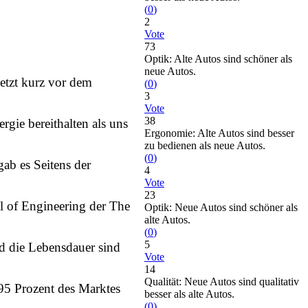
(
0
)
2
Vote
73
Optik: Alte Autos sind schöner als
neue Autos.
jetzt kurz vor dem
(
0
)
3
Vote
38
gie bereithalten als uns
Ergonomie: Alte Autos sind besser
zu bedienen als neue Autos.
(
0
)
gab es Seitens der
4
Vote
23
l of Engineering der The
Optik: Neue Autos sind schöner als
alte Autos.
(
0
)
5
d die Lebensdauer sind
Vote
14
Qualität: Neue Autos sind qualitativ
. 95 Prozent des Marktes
besser als alte Autos.
(
0
)