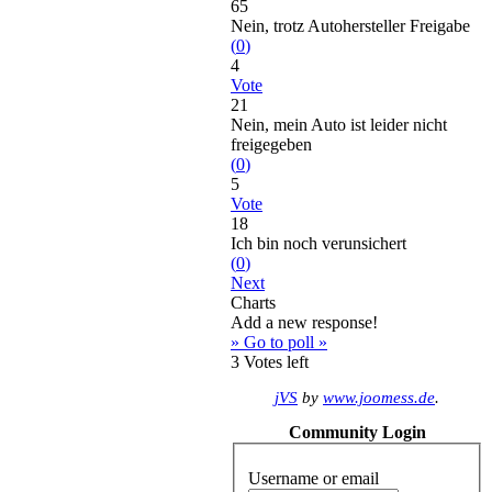
65
Nein, trotz Autohersteller Freigabe
(
0
)
4
Vote
21
Nein, mein Auto ist leider nicht
freigegeben
(
0
)
5
Vote
18
Ich bin noch verunsichert
(
0
)
Next
Charts
Add a new response!
» Go to poll »
3
Votes left
jVS
by
www.joomess.de
.
Community Login
Username or email