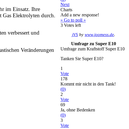
Next
r im Einsatz. Ihre
Charts
 Gas Elektrolyten durch.
Add a new response!
» Go to poll »
3
Votes left
ten verbessert und
jVS
by
www.joomess.de
.
Umfrage zu Super E10
Umfrage zum Kraftstoff Super E10
astischen Veränderungen
Tanken Sie Super E10?
1
Vote
178
Kommt mir nicht in den Tank!
(
0
)
2
Vote
69
Ja, ohne Bedenken
(
0
)
3
Vote