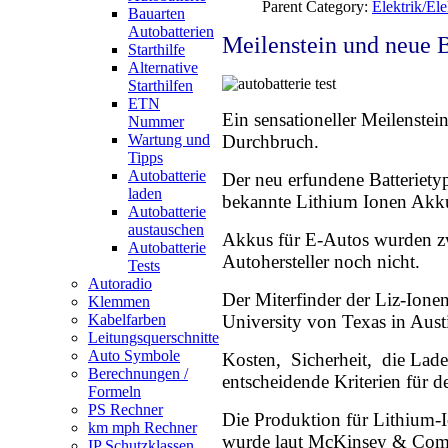
Parent Category:
Elektrik/Ele
Bauarten
Autobatterien
Meilenstein und neue B
Starthilfe
Alternative
Starthilfen
ETN
Ein sensationeller Meilenstein
Nummer
Wartung und
Durchbruch.
Tipps
Autobatterie
Der neu erfundene Batteriety
laden
bekannte Lithium Ionen Akku
Autobatterie
austauschen
Akkus für E-Autos wurden zwar
Autobatterie
Autohersteller noch nicht.
Tests
Autoradio
Der Miterfinder der Liz-Ione
Klemmen
Kabelfarben
University von Texas in Austin
Leitungsquerschnitte
Auto Symbole
Kosten, Sicherheit, die Lade
Berechnungen /
entscheidende Kriterien für 
Formeln
PS Rechner
Die Produktion für Lithium-Io
km mph Rechner
wurde laut McKinsey & Comp
IP Schutzklassen