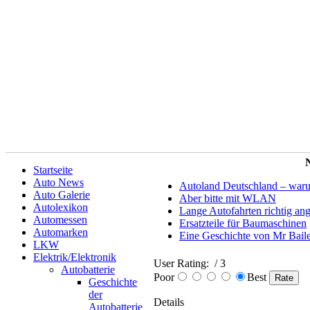
N
Startseite
Auto News
Autoland Deutschland – warum 
Auto Galerie
Aber bitte mit WLAN
Autolexikon
Lange Autofahrten richtig an
Automessen
Ersatzteile für Baumaschinen
Automarken
Eine Geschichte von Mr Bail
LKW
Elektrik/Elektronik
User Rating:
/ 3
Autobatterie
Poor
Best
Geschichte
der
Details
Autobatterie