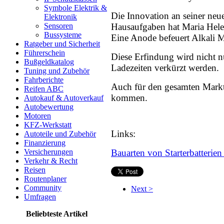
Symbole Elektrik &
Die Innovation an seiner neue
Elektronik
Sensoren
Hausaufgaben hat Maria Helen
Bussysteme
Eine Anode befeuert Alkali M
Ratgeber und Sicherheit
Führerschein
Diese Erfindung wird nicht n
Bußgeldkatalog
Ladezeiten verkürzt werden.
Tuning und Zubehör
Fahrberichte
Auch für den gesamten Markt
Reifen ABC
kommen.
Autokauf & Autoverkauf
Autobewertung
Motoren
KFZ-Werkstatt
Links:
Autoteile und Zubehör
Finanzierung
Versicherungen
Bauarten von Starterbatterien
Verkehr & Recht
Reisen
Routenplaner
Community
Next >
Umfragen
Beliebteste Artikel