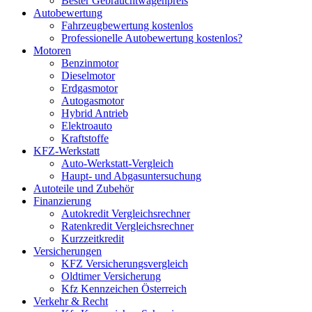
Bester Gebrauchtwagenpreis
Autobewertung
Fahrzeugbewertung kostenlos
Professionelle Autobewertung kostenlos?
Motoren
Benzinmotor
Dieselmotor
Erdgasmotor
Autogasmotor
Hybrid Antrieb
Elektroauto
Kraftstoffe
KFZ-Werkstatt
Auto-Werkstatt-Vergleich
Haupt- und Abgasuntersuchung
Autoteile und Zubehör
Finanzierung
Autokredit Vergleichsrechner
Ratenkredit Vergleichsrechner
Kurzzeitkredit
Versicherungen
KFZ Versicherungsvergleich
Oldtimer Versicherung
Kfz Kennzeichen Österreich
Verkehr & Recht