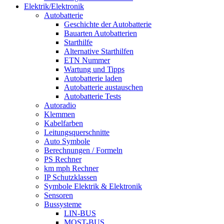
Elektrik/Elektronik
Autobatterie
Geschichte der Autobatterie
Bauarten Autobatterien
Starthilfe
Alternative Starthilfen
ETN Nummer
Wartung und Tipps
Autobatterie laden
Autobatterie austauschen
Autobatterie Tests
Autoradio
Klemmen
Kabelfarben
Leitungsquerschnitte
Auto Symbole
Berechnungen / Formeln
PS Rechner
km mph Rechner
IP Schutzklassen
Symbole Elektrik & Elektronik
Sensoren
Bussysteme
LIN-BUS
MOST-BUS