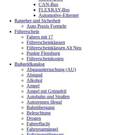
CAN-Bus
FLEXRAY-Bus
Automotive-Ethernet
Ratgeber und Sicherheit
Auto Praxis Formeln
Führerschein
Fahren mit 17
Führerscheinklassen
Führerscheinklassen Alt Neu
Punkte Flensburg
Führerscheinkosten
Bußgeldkatalog
Abgasuntersuchung (AU)
Abstand
Alkohol
Ampel
Ampel mit Grünpfeil
Autobahn und Straßen
Autorennen illegal
Bahnübergang
Beleuchtung
Drogen
Fahrerflucht
Fahrzeugmängel
Fußgängerüberweg