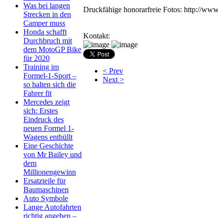
Was bei langen
Druckfähige honorarfreie Fotos: http://www
Strecken in den
Camper muss
Honda schafft
Kontakt:
Durchbruch mit
dem MotoGP Bike
für 2020
Training im
< Prev
Formel-1-Sport –
Next >
so halten sich die
Fahrer fit
Mercedes zeigt
sich: Erstes
Eindruck des
neuen Formel 1-
Wagens enthüllt
Eine Geschichte
von Mr Bailey und
dem
Millionengewinn
Ersatzteile für
Baumaschinen
Auto Symbole
Lange Autofahrten
richtig angehen –