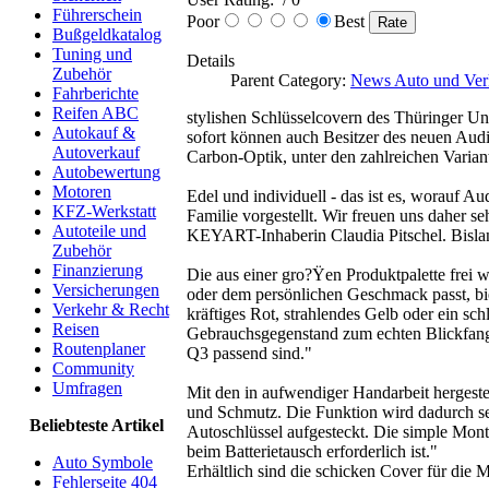
Führerschein
Poor
Best
Bußgeldkatalog
Tuning und
Details
Zubehör
Parent Category:
News Auto und Ver
Fahrberichte
Reifen ABC
stylishen Schlüsselcovern des Thüringer 
Autokauf &
sofort können auch Besitzer des neuen Audi
Autoverkauf
Carbon-Optik, unter den zahlreichen Varian
Autobewertung
Motoren
Edel und individuell - das ist es, worauf A
KFZ-Werkstatt
Familie vorgestellt. Wir freuen uns daher se
Autoteile und
KEYART-Inhaberin Claudia Pitschel. Bisla
Zubehör
Finanzierung
Die aus einer gro?Ÿen Produktpalette frei 
Versicherungen
oder dem persönlichen Geschmack passt, b
Verkehr & Recht
kräftiges Rot, strahlendes Gelb oder ein s
Reisen
Gebrauchsgegenstand zum echten Blickfang.
Routenplaner
Q3 passend sind."
Community
Umfragen
Mit den in aufwendiger Handarbeit herges
und Schmutz. Die Funktion wird dadurch se
Beliebteste Artikel
Autoschlüssel aufgesteckt. Die simple Mont
beim Batterietausch erforderlich ist."
Auto Symbole
Erhältlich sind die schicken Cover für die
Fehlerseite 404