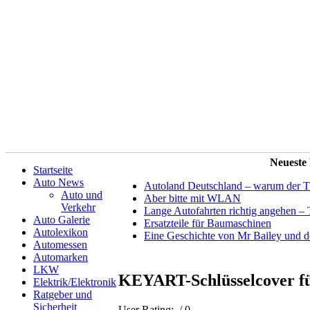
Neueste
Startseite
Auto News
Autoland Deutschland – warum der Tit
Auto und
Aber bitte mit WLAN
Verkehr
Lange Autofahrten richtig angehen – 
Auto Galerie
Ersatzteile für Baumaschinen
Autolexikon
Eine Geschichte von Mr Bailey und 
Automessen
Automarken
LKW
KEYART-Schlüsselcover für
Elektrik/Elektronik
Ratgeber und
Sicherheit
User Rating:
/ 0