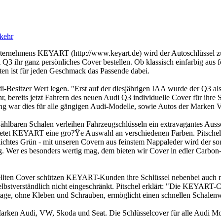
kehr
Unternehmens KEYART (http://www.keyart.de) wird der Autoschlüssel 
 Q3 ihr ganz persönliches Cover bestellen. Ob klassisch einfarbig aus 
ten ist für jeden Geschmack das Passende dabei.
udi-Besitzer Wert legen. "Erst auf der diesjährigen IAA wurde der Q3 al
hr, bereits jetzt Fahrern des neuen Audi Q3 individuelle Cover für ihre 
ng war dies für alle gängigen Audi-Modelle, sowie Autos der Marken
wählbaren Schalen verleihen Fahrzeugschlüsseln ein extravagantes Aus
ietet KEYART eine gro?Ÿe Auswahl an verschiedenen Farben. Pitschel
chlichtes Grün - mit unseren Covern aus feinstem Nappaleder wird der s
 Wer es besonders wertig mag, dem bieten wir Cover in edler Carbon-O
tellten Cover schützen KEYART-Kunden ihre Schlüssel nebenbei auch 
lbstverständlich nicht eingeschränkt. Pitschel erklärt: "Die KEYART-
age, ohne Kleben und Schrauben, ermöglicht einen schnellen Schalenwe
 Marken Audi, VW, Skoda und Seat. Die Schlüsselcover für alle Audi M