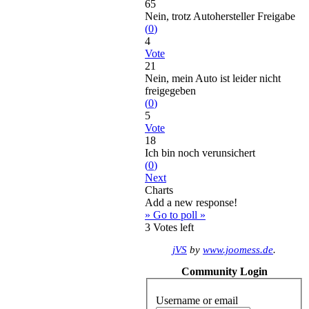
65
Nein, trotz Autohersteller Freigabe
(
0
)
4
Vote
21
Nein, mein Auto ist leider nicht
freigegeben
(
0
)
5
Vote
18
Ich bin noch verunsichert
(
0
)
Next
Charts
Add a new response!
» Go to poll »
3
Votes left
jVS
by
www.joomess.de
.
Community Login
Username or email